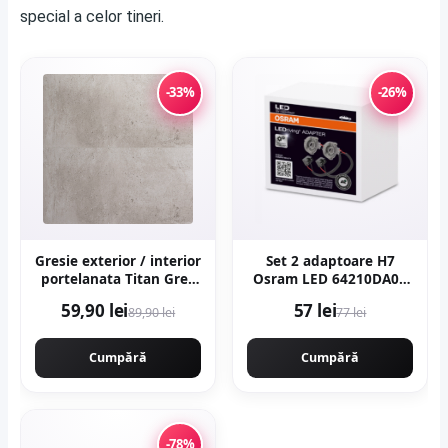
special a celor tineri.
-33%
-26%
Gresie exterior / interior
Set 2 adaptoare H7
portelanata Titan Grey
Osram LED 64210DA08
60 x 120 cm mata
pentru Seat, VW
59,90 lei
57 lei
89,90 lei
77 lei
rectificata aspect
ciment
Cumpără
Cumpără
-78%