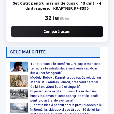
Set Cutit pentru masina de tuns oi 13 dinti - 4
dinti superior KRAFTNER KF-8395
32 lei
63 lei
Cumpără acum
CELE MAI CITITE
Turist britanic în România: „Peisajele montane
te fac să te întrebi dacă sunt reale sau doar
iluzia unei fotografii”
Modelul Rebeka Karpati a pus capăt relației cu
afaceristul Andras Lenard, creatorul berăriei
Csiki Sor: „Sunt liberă și singură”
Experiențe de neuitat cu sănii trase de câini
husky în România: Descoperiți locațiile ideale
pentru o astfel de aventură!
„Locația ideală pentru schi la prețuri accesibile
în România: skipass-ul costă doar 80 de lei, iar