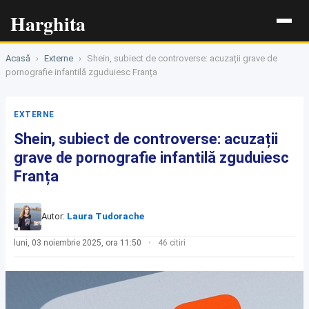
Harghita
Acasă
›
Externe
›
Shein, subiect de controverse: acuzații grave de
pornografie infantilă zguduiesc Franța
EXTERNE
Shein, subiect de controverse: acuzații
grave de pornografie infantilă zguduiesc
Franța
Autor:
Laura Tudorache
luni, 03 noiembrie 2025, ora 11:50
46 citiri