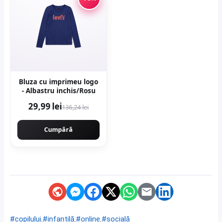
Bluza cu imprimeu logo
- Albastru inchis/Rosu
29,99 lei
136,24 lei
Cumpără
,
,
,
#copilului
#infantilă
#online
#socială