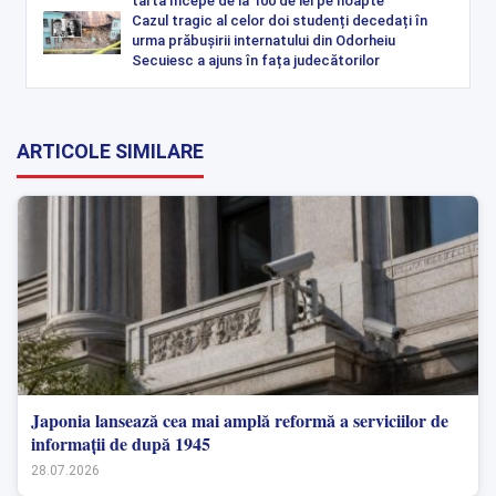
tartă începe de la 100 de lei pe noapte”
Cazul tragic al celor doi studenți decedați în
urma prăbușirii internatului din Odorheiu
Secuiesc a ajuns în fața judecătorilor
ARTICOLE SIMILARE
Japonia lansează cea mai amplă reformă a serviciilor de
informații de după 1945
28.07.2026