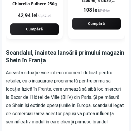
1400ml, 4 duze,
Chlorella Pulbere 250g
32000rpm, 650ml/min,
108 lei
213 lei
putere variabila
42,94 lei
53,67 lei
KRAFTNER KF-9174
Cumpără
Cumpără
Scandalul, înaintea lansării primului magazin
Shein în Franța
Această situație vine într-un moment delicat pentru
retailer, cu o inaugurare programată pentru prima sa
locație fizică în Franța, care urmează să aibă loc miercuri
la Bazar de l’Hôtel de Ville (BHV) din Paris. Și pe măsură
ce Shein își extinde operațiunile în Europa, scandalul legat
de comercializarea acestor păpuși va putea influența
semnificativ modul în care clienții primesc brandul.