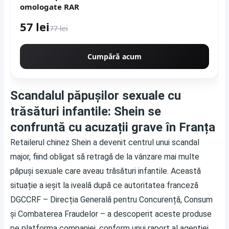
omologate RAR
57 lei
77 lei
Cumpără acum
Scandalul păpușilor sexuale cu
trăsături infantile: Shein se
confruntă cu acuzații grave în Franța
Retailerul chinez Shein a devenit centrul unui scandal
major, fiind obligat să retragă de la vânzare mai multe
păpuși sexuale care aveau trăsături infantile. Această
situație a ieșit la iveală după ce autoritatea franceză
DGCCRF – Direcția Generală pentru Concurență, Consum
și Combaterea Fraudelor – a descoperit aceste produse
pe platforma companiei, conform unui raport al agenției