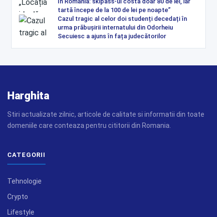
în România: skipass-ul costă doar 80 de lei, iar
tartă începe de la 100 de lei pe noapte”
Cazul tragic al celor doi studenți decedați în
urma prăbușirii internatului din Odorheiu
Secuiesc a ajuns în fața judecătorilor
Harghita
Stiri actualizate zilnic, articole de calitate si informatii din toate
domeniile care conteaza pentru cititorii din Romania.
CATEGORII
Tehnologie
Crypto
Lifestyle