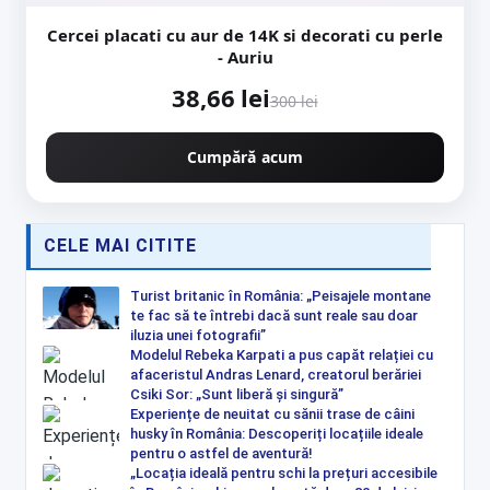
Cercei placati cu aur de 14K si decorati cu perle
- Auriu
38,66 lei
300 lei
Cumpără acum
CELE MAI CITITE
Turist britanic în România: „Peisajele montane
te fac să te întrebi dacă sunt reale sau doar
iluzia unei fotografii”
Modelul Rebeka Karpati a pus capăt relației cu
afaceristul Andras Lenard, creatorul berăriei
Csiki Sor: „Sunt liberă și singură”
Experiențe de neuitat cu sănii trase de câini
husky în România: Descoperiți locațiile ideale
pentru o astfel de aventură!
„Locația ideală pentru schi la prețuri accesibile