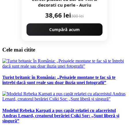
decorati cu perle - Auriu
38,66 lei
300 lei
Cumpără acum
Cele mai citite
Turist britanic în România: „Peisajele montane te fac să te
întrebi dacă sunt reale sau doar iluzia unei fotografii”
Modelul Rebeka Karpati a pus capăt relației cu afaceristul
Andras Lenard, creatorul berăriei Csiki Sor: „Sunt liberă și
singură”