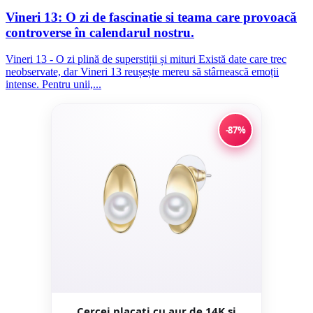
Vineri 13: O zi de fascinatie si teama care provoacă
controverse în calendarul nostru.
Vineri 13 - O zi plină de superstiții și mituri Există date care trec
neobservate, dar Vineri 13 reușește mereu să stârnească emoții
intense. Pentru unii,...
-87%
Cercei placati cu aur de 14K si