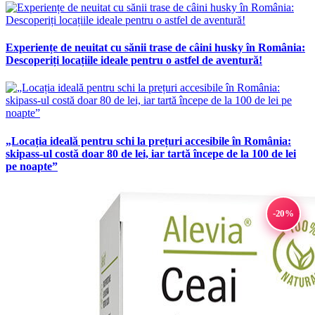
Experiențe de neuitat cu sănii trase de câini husky în România:
Descoperiți locațiile ideale pentru o astfel de aventură!
„Locația ideală pentru schi la prețuri accesibile în România:
skipass-ul costă doar 80 de lei, iar tartă începe de la 100 de lei
pe noapte”
-20%