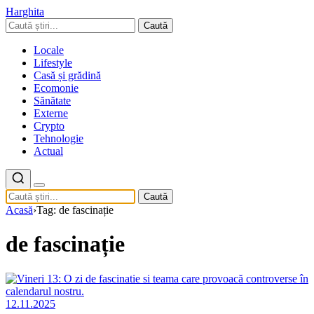
Harghita
Caută
Locale
Lifestyle
Casă și grădină
Ecomonie
Sănătate
Externe
Crypto
Tehnologie
Actual
Caută
Acasă
›
Tag: de fascinație
de fascinație
12.11.2025