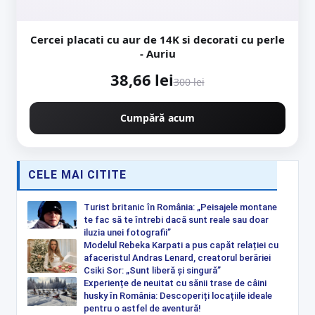
Cercei placati cu aur de 14K si decorati cu perle
- Auriu
38,66 lei
300 lei
Cumpără acum
CELE MAI CITITE
Turist britanic în România: „Peisajele montane
te fac să te întrebi dacă sunt reale sau doar
iluzia unei fotografii”
Modelul Rebeka Karpati a pus capăt relației cu
afaceristul Andras Lenard, creatorul berăriei
Csiki Sor: „Sunt liberă și singură”
Experiențe de neuitat cu sănii trase de câini
husky în România: Descoperiți locațiile ideale
pentru o astfel de aventură!