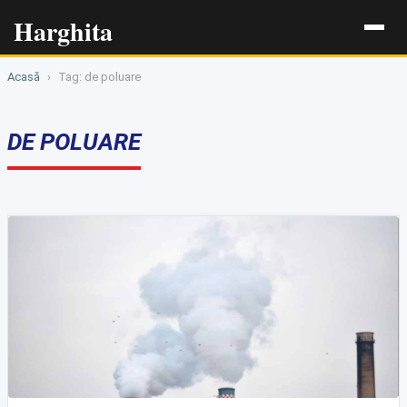
Harghita
Acasă
›
Tag: de poluare
DE POLUARE