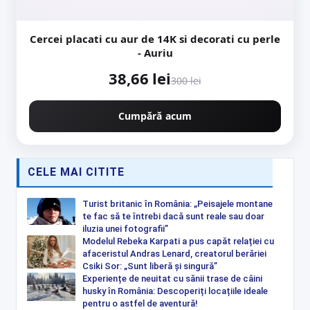
Cercei placati cu aur de 14K si decorati cu perle
- Auriu
38,66 lei
300 lei
Cumpără acum
CELE MAI CITITE
Turist britanic în România: „Peisajele montane
te fac să te întrebi dacă sunt reale sau doar
iluzia unei fotografii”
Modelul Rebeka Karpati a pus capăt relației cu
afaceristul Andras Lenard, creatorul berăriei
Csiki Sor: „Sunt liberă și singură”
Experiențe de neuitat cu sănii trase de câini
husky în România: Descoperiți locațiile ideale
pentru o astfel de aventură!