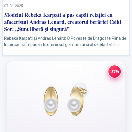
07.01.2025
Modelul Rebeka Karpati a pus capăt relației cu
afaceristul Andras Lenard, creatorul berăriei Csiki
Sor: „Sunt liberă și singură”
Rebeka Kárpáti și András Lénárd: O Poveste de Dragoste Plină de
Încercări și Împăcări În universul glamurului și al celebrităților,
poveștile de dragoste sunt adesea pline...
-87%