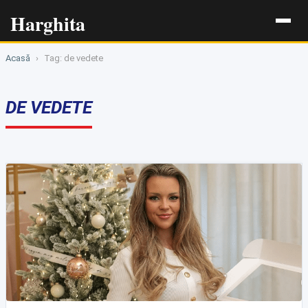
Harghita
Acasă
›
Tag: de vedete
DE VEDETE