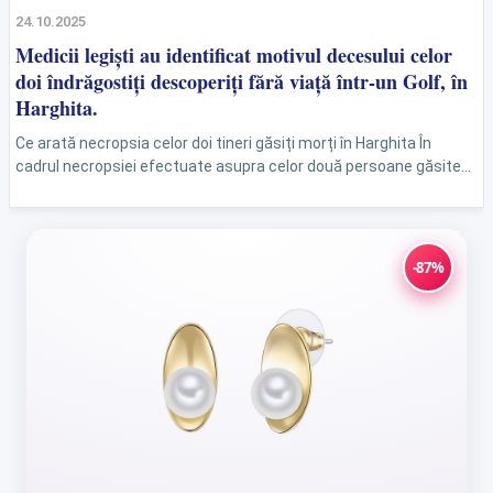
24.10.2025
Medicii legiști au identificat motivul decesului celor
doi îndrăgostiți descoperiți fără viață într-un Golf, în
Harghita.
Ce arată necropsia celor doi tineri găsiți morți în Harghita În
cadrul necropsiei efectuate asupra celor două persoane găsite
decedate într-un vehicul pe raza comunei Frumoasa,...
-87%