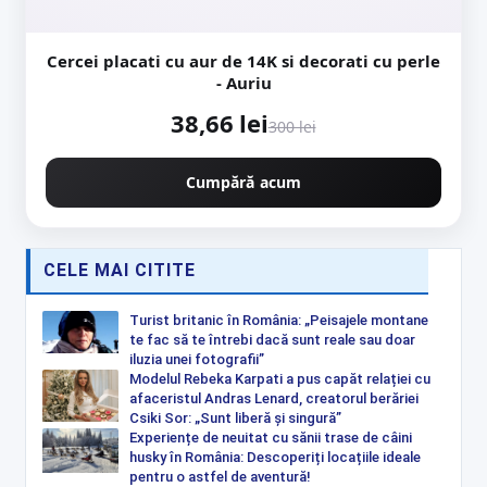
Cercei placati cu aur de 14K si decorati cu perle
- Auriu
38,66 lei
300 lei
Cumpără acum
CELE MAI CITITE
Turist britanic în România: „Peisajele montane
te fac să te întrebi dacă sunt reale sau doar
iluzia unei fotografii”
Modelul Rebeka Karpati a pus capăt relației cu
afaceristul Andras Lenard, creatorul berăriei
Csiki Sor: „Sunt liberă și singură”
Experiențe de neuitat cu sănii trase de câini
husky în România: Descoperiți locațiile ideale
pentru o astfel de aventură!