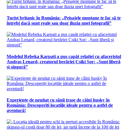
Turist britanic în România: „Peisajele montane te fac să te
întrebi dacă sunt reale sau doar iluzia unei fotografii”
Modelul Rebeka Karpati a pus capăt relației cu afaceristul
Andras Lenard, creatorul berăriei Csiki Sor: „Sunt liberă
și singură”
Experiențe de neuitat cu sănii trase de câini husky în
România: Descoperiți locațiile ideale pentru o astfel de
aventură!