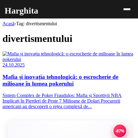
Harghita
Acasă
›
Tag: divertismentului
divertismentului
24.10.2025
Mafia și inovația tehnologică: o escrocherie de
milioane în lumea pokerului
Sistem Complex de Poker Fraudulos: Mafia și Sportivii NBA
Implicați în Pierderi de Peste 7 Milioane de Dolari Procurorii
americani au descoperit o rețea complexă de...
-87%