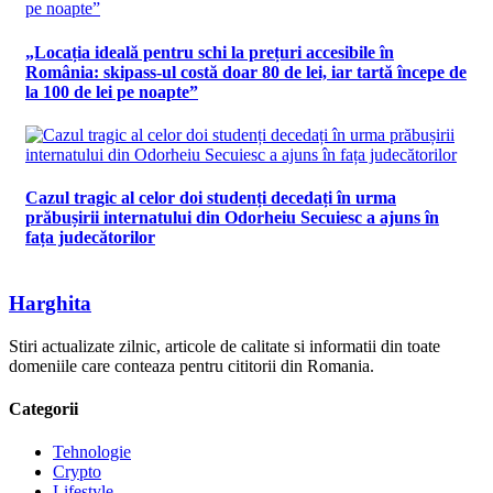
„Locația ideală pentru schi la prețuri accesibile în
România: skipass-ul costă doar 80 de lei, iar tartă începe de
la 100 de lei pe noapte”
Cazul tragic al celor doi studenți decedați în urma
prăbușirii internatului din Odorheiu Secuiesc a ajuns în
fața judecătorilor
Harghita
Stiri actualizate zilnic, articole de calitate si informatii din toate
domeniile care conteaza pentru cititorii din Romania.
Categorii
Tehnologie
Crypto
Lifestyle