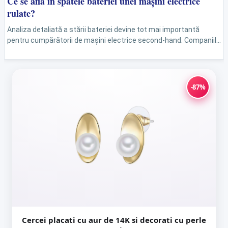
Ce se află în spatele bateriei unei mașini electrice
rulate?
Analiza detaliată a stării bateriei devine tot mai importantă
pentru cumpărătorii de mașini electrice second-hand. Companiile
specializate afirmă că pot oferi evaluări precise, iar experții...
-87%
Cercei placati cu aur de 14K si decorati cu perle