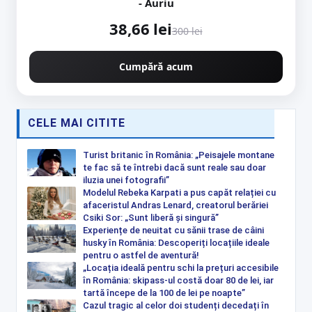
- Auriu
38,66 lei
300 lei
Cumpără acum
CELE MAI CITITE
Turist britanic în România: „Peisajele montane
te fac să te întrebi dacă sunt reale sau doar
iluzia unei fotografii”
Modelul Rebeka Karpati a pus capăt relației cu
afaceristul Andras Lenard, creatorul berăriei
Csiki Sor: „Sunt liberă și singură”
Experiențe de neuitat cu sănii trase de câini
husky în România: Descoperiți locațiile ideale
pentru o astfel de aventură!
„Locația ideală pentru schi la prețuri accesibile
în România: skipass-ul costă doar 80 de lei, iar
tartă începe de la 100 de lei pe noapte”
Cazul tragic al celor doi studenți decedați în