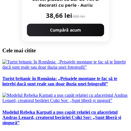
decorati cu perle - Auriu
38,66 lei
300 lei
Cumpără acum
Cele mai citite
Turist britanic în România: „Peisajele montane te fac să te
întrebi dacă sunt reale sau doar iluzia unei fotografii”
Modelul Rebeka Karpati a pus capăt relației cu afaceristul
Andras Lenard, creatorul berăriei Csiki Sor: „Sunt liberă și
singură”