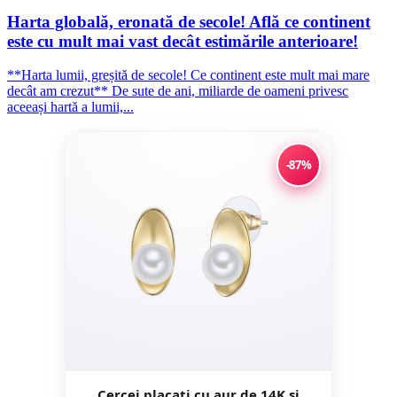
Harta globală, eronată de secole! Află ce continent
este cu mult mai vast decât estimările anterioare!
**Harta lumii, greșită de secole! Ce continent este mult mai mare
decât am crezut** De sute de ani, miliarde de oameni privesc
aceeași hartă a lumii,...
-87%
Cercei placati cu aur de 14K si