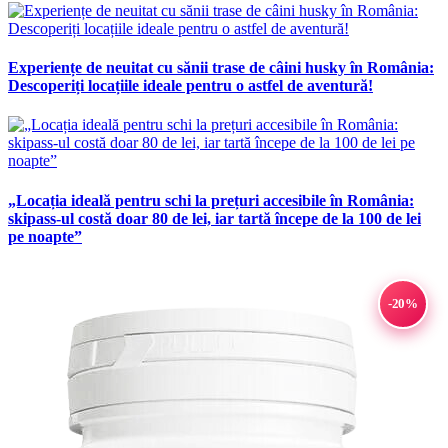
Experiențe de neuitat cu sănii trase de câini husky în România:
Descoperiți locațiile ideale pentru o astfel de aventură!
„Locația ideală pentru schi la prețuri accesibile în România:
skipass-ul costă doar 80 de lei, iar tartă începe de la 100 de lei
pe noapte”
-20%