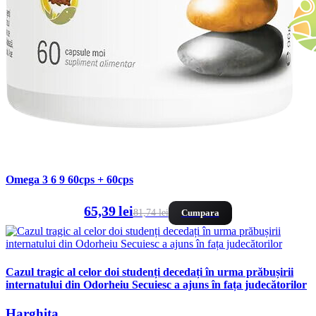
Omega 3 6 9 60cps + 60cps
65,39 lei
81,74 lei
Cumpara
Cazul tragic al celor doi studenți decedați în urma prăbușirii
internatului din Odorheiu Secuiesc a ajuns în fața judecătorilor
Harghita