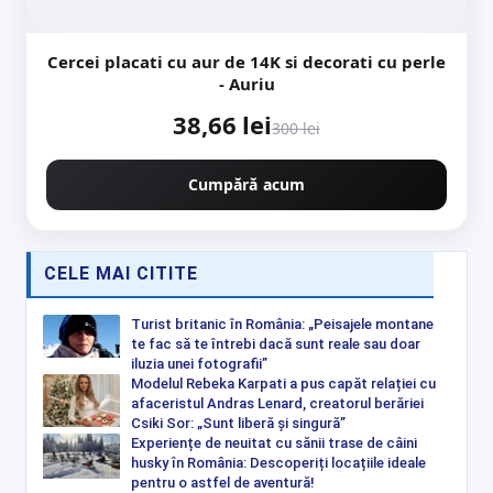
Cercei placati cu aur de 14K si decorati cu perle
- Auriu
38,66 lei
300 lei
Cumpără acum
CELE MAI CITITE
Turist britanic în România: „Peisajele montane
te fac să te întrebi dacă sunt reale sau doar
iluzia unei fotografii”
Modelul Rebeka Karpati a pus capăt relației cu
afaceristul Andras Lenard, creatorul berăriei
Csiki Sor: „Sunt liberă și singură”
Experiențe de neuitat cu sănii trase de câini
husky în România: Descoperiți locațiile ideale
pentru o astfel de aventură!