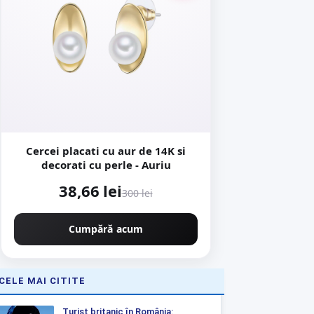
Cercei placati cu aur de 14K si
decorati cu perle - Auriu
38,66 lei
300 lei
Cumpără acum
CELE MAI CITITE
Turist britanic în România: