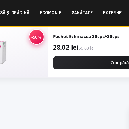
SĂ ȘI GRĂDINĂ
ECOMONIE
SĂNĂTATE
EXTERNE
Pachet Echinacea 30cps+30cps
-50%
28,02 lei
56,03 lei
Cumpără