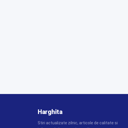
Harghita
Stiri actualizate zilnic, articole de calitate si