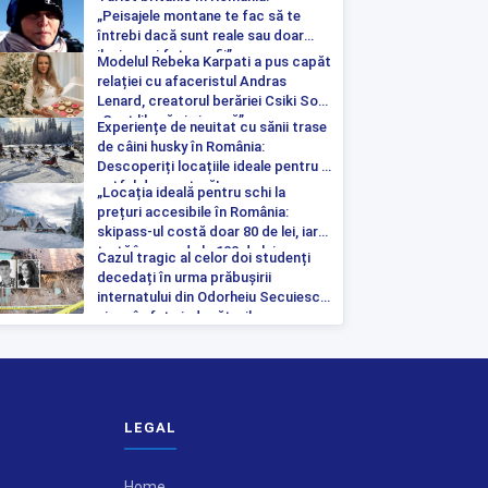
„Peisajele montane te fac să te
întrebi dacă sunt reale sau doar
iluzia unei fotografii”
Modelul Rebeka Karpati a pus capăt
relației cu afaceristul Andras
Lenard, creatorul berăriei Csiki Sor:
„Sunt liberă și singură”
Experiențe de neuitat cu sănii trase
de câini husky în România:
Descoperiți locațiile ideale pentru o
astfel de aventură!
„Locația ideală pentru schi la
prețuri accesibile în România:
skipass-ul costă doar 80 de lei, iar
tartă începe de la 100 de lei pe
Cazul tragic al celor doi studenți
noapte”
decedați în urma prăbușirii
internatului din Odorheiu Secuiesc a
ajuns în fața judecătorilor
LEGAL
Home