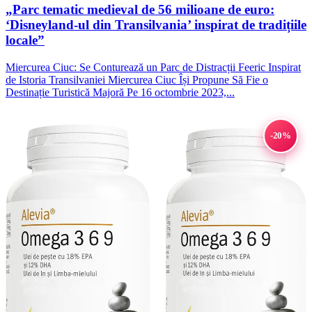
„Parc tematic medieval de 56 milioane de euro:
‘Disneyland-ul din Transilvania’ inspirat de tradițiile
locale”
Miercurea Ciuc: Se Conturează un Parc de Distracții Feeric Inspirat
de Istoria Transilvaniei Miercurea Ciuc Își Propune Să Fie o
Destinație Turistică Majoră Pe 16 octombrie 2023,...
-20%