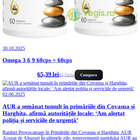
30.10.2025
Omega 3 6 9 60cps + 60cps
65,39 lei
81,74 lei
Cumpara
02.06.2025
AUR a semănat tumult în primăriile din Covasna și
Harghita, afirmă autoritățile locale: ‘Am alertat
poliția și serviciile de urgență’
Raiduri Provocatoare în Primăriile din Covasna și Harghita: AUR
Acuzat de Abuzuri În ultimele zile, reprezentanții partidului AUR au