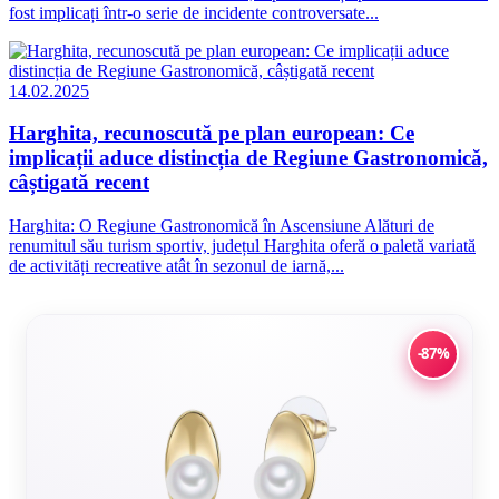
fost implicați într-o serie de incidente controversate...
14.02.2025
Harghita, recunoscută pe plan european: Ce
implicații aduce distincția de Regiune Gastronomică,
câștigată recent
Harghita: O Regiune Gastronomică în Ascensiune Alături de
renumitul său turism sportiv, județul Harghita oferă o paletă variată
de activități recreative atât în sezonul de iarnă,...
-87%