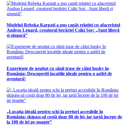
Modelul Rebeka Karpati a pus capăt relației cu afaceristul
Andras Lenard, creatorul berăriei Csiki Sor: „Sunt liberă
și singură”
Experiențe de neuitat cu sănii trase de câini husky în
România: Descoperiți locațiile ideale pentru o astfel de
aventură!
„Locația ideală pentru schi la prețuri accesibile în
România: skipass-ul costă doar 80 de lei, iar tartă începe de
la 100 de lei pe noapte”