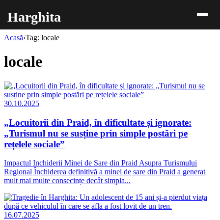
Harghita
Acasă
›
Tag: locale
locale
30.10.2025
„Locuitorii din Praid, în dificultate și ignorate:
„Turismul nu se susține prin simple postări pe
rețelele sociale”
Impactul Inchiderii Minei de Sare din Praid Asupra Turismului
Regional Închiderea definitivă a minei de sare din Praid a generat
mult mai multe consecințe decât simpla...
16.07.2025