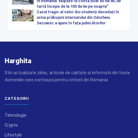
în România: skipass-ul costă doar 80 de lei, iar
tartă începe de la 100 de lei pe noapte”
Cazul tragic al celor doi studenți decedați în
urma prăbușirii internatului din Odorheiu
Secuiesc a ajuns în fața judecătorilor
Harghita
Stiri actualizate zilnic, articole de calitate si informatii din toate
domeniile care conteaza pentru cititorii din Romania.
CATEGORII
Tehnologie
Crypto
Lifestyle