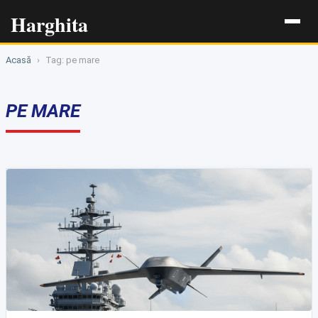
Harghita
Acasă
›
Tag: pe mare
PE MARE