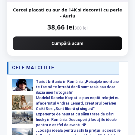
Cercei placati cu aur de 14K si decorati cu perle
- Auriu
38,66 lei
300 lei
Cumpără acum
CELE MAI CITITE
Turist britanic în România: „Peisajele montane
te fac să te întrebi dacă sunt reale sau doar
iluzia unei fotografii”
Modelul Rebeka Karpati a pus capăt relației cu
afaceristul Andras Lenard, creatorul berăriei
Csiki Sor: „Sunt liberă și singură”
Experiențe de neuitat cu sănii trase de câini
husky în România: Descoperiți locațiile ideale
pentru o astfel de aventură!
„Locația ideală pentru schi la prețuri accesibile