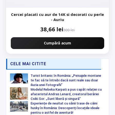
Cercei placati cu aur de 14K si decorati cu perle
- Auriu
38,66 lei
300 lei
Cumpără acum
CELE MAI CITITE
Turist britanic în România: „Peisajele montane
te fac să te întrebi dacă sunt reale sau doar
iluzia unei fotografii”
Modelul Rebeka Karpati a pus capăt relației cu
afaceristul Andras Lenard, creatorul berăriei
Csiki Sor: „Sunt liberă și singură”
Experiențe de neuitat cu sănii trase de câini
husky în România: Descoperiți locațiile ideale
pentru o astfel de aventură!