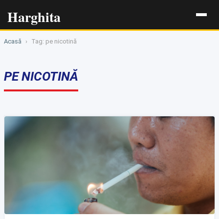
Harghita
Acasă
›
Tag: pe nicotină
PE NICOTINĂ