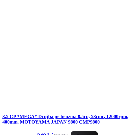
8.5 CP *MEGA* Drujba pe benzina 8.5cp, 58cmc, 12000rpm,
400mm, MOTOYAMA JAPAN 9800 CMP9800