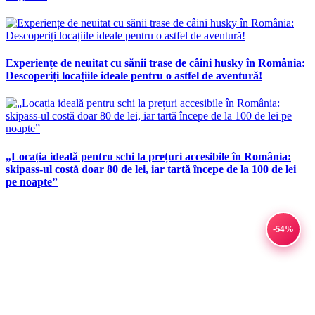
Experiențe de neuitat cu sănii trase de câini husky în România:
Descoperiți locațiile ideale pentru o astfel de aventură!
„Locația ideală pentru schi la prețuri accesibile în România:
skipass-ul costă doar 80 de lei, iar tartă începe de la 100 de lei
pe noapte”
-54%