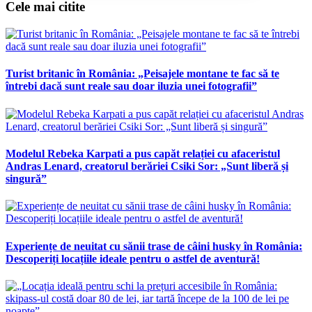
Cele mai citite
Turist britanic în România: „Peisajele montane te fac să te
întrebi dacă sunt reale sau doar iluzia unei fotografii”
Modelul Rebeka Karpati a pus capăt relației cu afaceristul
Andras Lenard, creatorul berăriei Csiki Sor: „Sunt liberă și
singură”
Experiențe de neuitat cu sănii trase de câini husky în România:
Descoperiți locațiile ideale pentru o astfel de aventură!