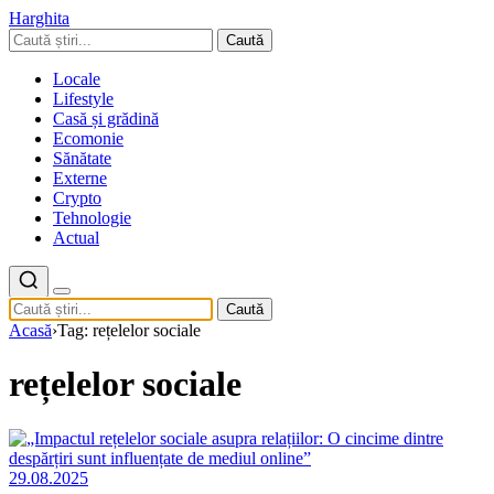
Harghita
Caută
Locale
Lifestyle
Casă și grădină
Ecomonie
Sănătate
Externe
Crypto
Tehnologie
Actual
Caută
Acasă
›
Tag: rețelelor sociale
rețelelor sociale
29.08.2025