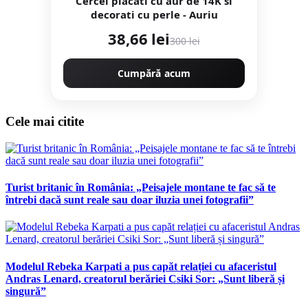
Cercei placati cu aur de 14K si
decorati cu perle - Auriu
38,66 lei
300 lei
Cumpără acum
Cele mai citite
Turist britanic în România: „Peisajele montane te fac să te
întrebi dacă sunt reale sau doar iluzia unei fotografii”
Modelul Rebeka Karpati a pus capăt relației cu afaceristul
Andras Lenard, creatorul berăriei Csiki Sor: „Sunt liberă și
singură”