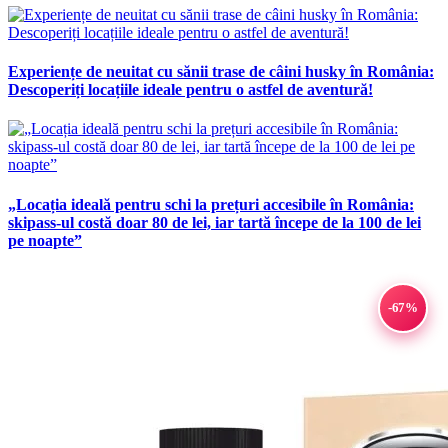
Experiențe de neuitat cu sănii trase de câini husky în România:
Descoperiți locațiile ideale pentru o astfel de aventură!
„Locația ideală pentru schi la prețuri accesibile în România:
skipass-ul costă doar 80 de lei, iar tartă începe de la 100 de lei
pe noapte”
-67%