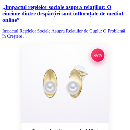
„Impactul rețelelor sociale asupra relațiilor: O
cincime dintre despărțiri sunt influențate de mediul
online”
Impactul Rețelelor Sociale Asupra Relațiilor de Cuplu: O Problemă
în Creștere ...
-87%