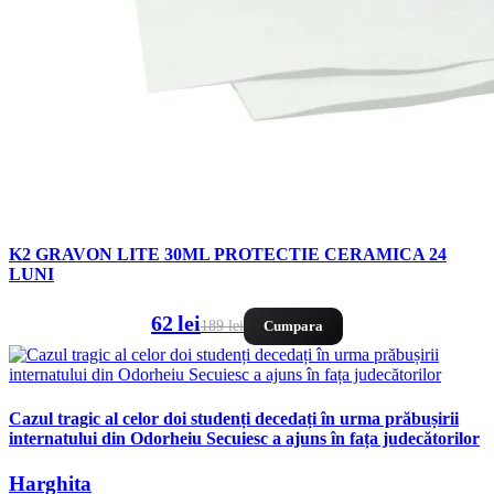
K2 GRAVON LITE 30ML PROTECTIE CERAMICA 24
LUNI
62 lei
189 lei
Cumpara
Cazul tragic al celor doi studenți decedați în urma prăbușirii
internatului din Odorheiu Secuiesc a ajuns în fața judecătorilor
Harghita