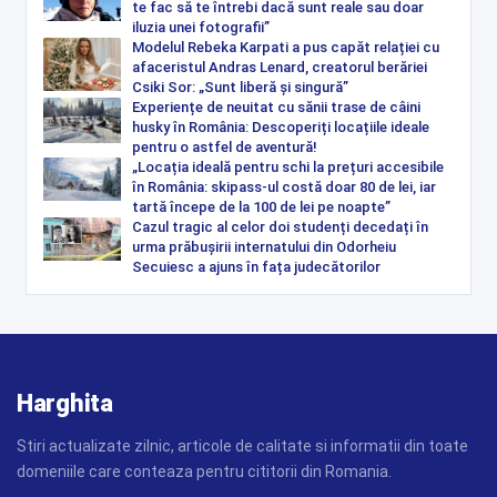
te fac să te întrebi dacă sunt reale sau doar
iluzia unei fotografii”
Modelul Rebeka Karpati a pus capăt relației cu
afaceristul Andras Lenard, creatorul berăriei
Csiki Sor: „Sunt liberă și singură”
Experiențe de neuitat cu sănii trase de câini
husky în România: Descoperiți locațiile ideale
pentru o astfel de aventură!
„Locația ideală pentru schi la prețuri accesibile
în România: skipass-ul costă doar 80 de lei, iar
tartă începe de la 100 de lei pe noapte”
Cazul tragic al celor doi studenți decedați în
urma prăbușirii internatului din Odorheiu
Secuiesc a ajuns în fața judecătorilor
Harghita
Stiri actualizate zilnic, articole de calitate si informatii din toate
domeniile care conteaza pentru cititorii din Romania.