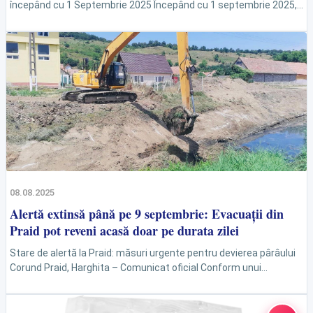
începând cu 1 Septembrie 2025 Începând cu 1 septembrie 2025,
două măsuri semnificative vor fi implementate în România,...
08.08.2025
Alertă extinsă până pe 9 septembrie: Evacuaţii din
Praid pot reveni acasă doar pe durata zilei
Stare de alertă la Praid: măsuri urgente pentru devierea pârâului
Corund Praid, Harghita – Comunicat oficial Conform unui
comunicat emis joi de Instituția Prefectului – Județul Harghita,...