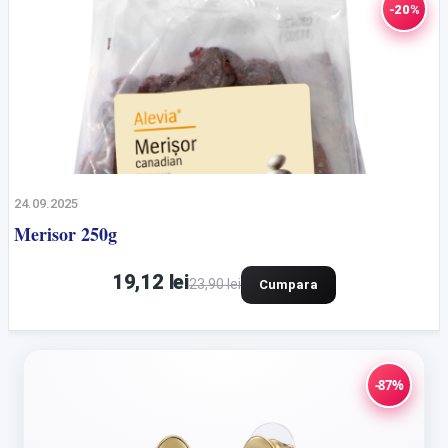
-20%
24.09.2025
Merisor 250g
19,12 lei
23,90 lei
Cumpara
-87%