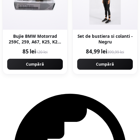
Bujie BMW Motorrad
Set de bustiera si colanti -
259C, 259, A67, K25, K26,
Negru
K27, K28, K29, K30, R21,
85 lei
84,99 lei
120 lei
399,99 lei
R22, R28
Cumpără
Cumpără