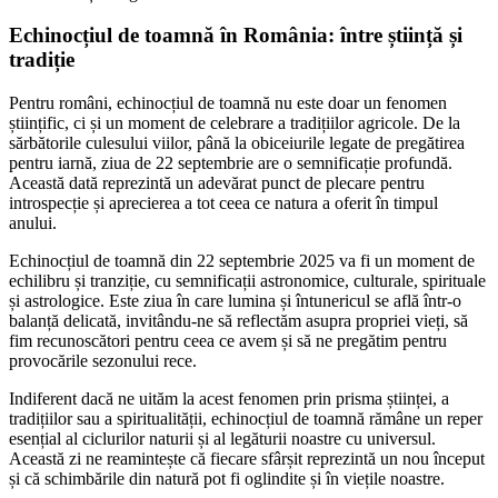
Echinocțiul de toamnă în România: între știință și
tradiție
Pentru români, echinocțiul de toamnă nu este doar un fenomen
științific, ci și un moment de celebrare a tradițiilor agricole. De la
sărbătorile culesului viilor, până la obiceiurile legate de pregătirea
pentru iarnă, ziua de 22 septembrie are o semnificație profundă.
Această dată reprezintă un adevărat punct de plecare pentru
introspecție și aprecierea a tot ceea ce natura a oferit în timpul
anului.
Echinocțiul de toamnă din 22 septembrie 2025 va fi un moment de
echilibru și tranziție, cu semnificații astronomice, culturale, spirituale
și astrologice. Este ziua în care lumina și întunericul se află într-o
balanță delicată, invitându-ne să reflectăm asupra propriei vieți, să
fim recunoscători pentru ceea ce avem și să ne pregătim pentru
provocările sezonului rece.
Indiferent dacă ne uităm la acest fenomen prin prisma științei, a
tradițiilor sau a spiritualității, echinocțiul de toamnă rămâne un reper
esențial al ciclurilor naturii și al legăturii noastre cu universul.
Această zi ne reamintește că fiecare sfârșit reprezintă un nou început
și că schimbările din natură pot fi oglindite și în viețile noastre.