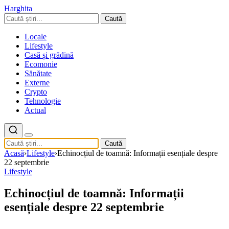
Harghita
Caută
Locale
Lifestyle
Casă și grădină
Ecomonie
Sănătate
Externe
Crypto
Tehnologie
Actual
Caută
Acasă
›
Lifestyle
›
Echinocțiul de toamnă: Informații esențiale despre
22 septembrie
Lifestyle
Echinocțiul de toamnă: Informații
esențiale despre 22 septembrie