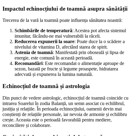
Impactul echinocțiului de toamnă asupra sănătății
Trecerea de la vară la toamnă poate influența sănătatea noastră:
Schimbările de temperatură
: Acestea pot afecta sistemul
imunitar, făcându-ne mai vulnerabili la răceli.
Reducerea expunerii la soare
: Poate duce la o scădere a
nivelului de vitamina D, afectând starea de spirit.
Astenia de toamnă
: Manifestată prin oboseală și lipsa de
energie, este comună în această perioadă.
Recomandări
: Este recomandat o alimentație aproape de
sezon, bazată pe fructe și legume proaspete, hidratarea
adecvată și expunerea la lumina naturală.
Echinocțiul de toamnă și astrologia
Din punct de vedere astrologic, echinocțiul de toamnă coincide cu
intrarea Soarelui în zodia Balanță, un semn asociat cu echilibrul,
justiția și relațiile. În perioada echinocțiului, oamenii devin mai
conștienți de relațiile personale, iar nevoia de armonie și echilibru
crește. Aceasta este o perioadă favorabilă pentru mediere,
reconciliere și colaborare.