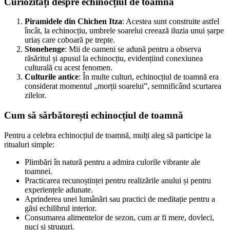
Curiozități despre echinocțiul de toamnă
Piramidele din Chichen Itza
: Acestea sunt construite astfel
încât, la echinocțiu, umbrele soarelui creează iluzia unui șarpe
uriaș care coboară pe trepte.
Stonehenge
: Mii de oameni se adună pentru a observa
răsăritul și apusul la echinocțiu, evidențiind conexiunea
culturală cu acest fenomen.
Culturile antice
: În multe culturi, echinocțiul de toamnă era
considerat momentul „morții soarelui”, semnificând scurtarea
zilelor.
Cum să sărbătorești echinocțiul de toamnă
Pentru a celebra echinocțiul de toamnă, mulți aleg să participe la
ritualuri simple:
Plimbări în natură pentru a admira culorile vibrante ale
toamnei.
Practicarea recunoștinței pentru realizările anului și pentru
experiențele adunate.
Aprinderea unei lumânări sau practici de meditație pentru a
găsi echilibrul interior.
Consumarea alimentelor de sezon, cum ar fi mere, dovleci,
nuci și struguri.