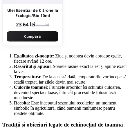
Ulei Esential de Citronella
Ecologic/Bio 10ml
23,64 lei
29,55 lei
Cumpără
Egalitatea zi-noapte
: Ziua și noaptea devin aproape egale,
fiecare având 12 ore.
Răsăritul și apusul
: Soarele răsare exact la est și apune exact
la vest.
Temperatura
: De la această dată, temperaturile vor începe să
scadă treptat, iar zilele devin mai scurte.
Culorile toamnei
: Frunzele arborilor își schimbă culoarea,
devenind spectaculoase, întrucât procesul de fotosinteză
încetinește.
Recolta
: Este începutul sezonului recoltelor, un moment
simbolic în agricultură, când oamenii mulțumesc pentru
roadele obținute.
Tradiții și obiceiuri legate de echinocțiul de toamnă