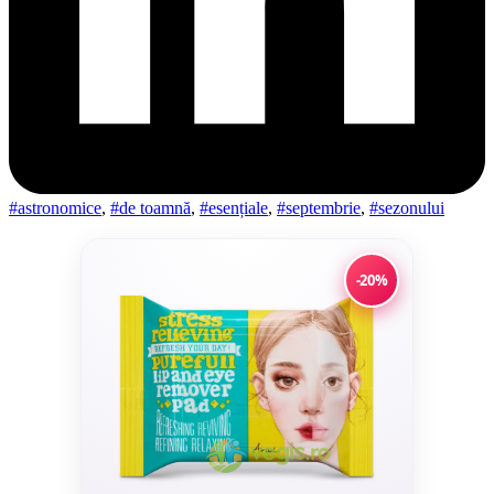
#astronomice
,
#de toamnă
,
#esențiale
,
#septembrie
,
#sezonului
-20%