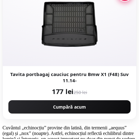
Tavita portbagaj cauciuc pentru Bmw X1 (F48) Suv
11.14-
177 lei
250 lei
Cumpără acum
Cuvântul „echinocțiu” provine din latină, din termenii „aequus”
(egal) și „nox” (noapte). Astfel, echinocțiul reflectă echilibrul dintre
lumină și întuneric, un aspect important nu doar din punct de vedere