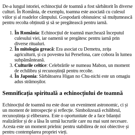
De-a lungul istoriei, echinocțiul de toamnă a fost sărbătorit în diverse
culturi. În România, de exemplu, toamna este asociată cu culesul
viilor și al roadelor câmpului. Gospodarii obisnuiesc să mulțumească
pentru recolta obținută și să se pregătească pentru iarnă.
În România
: Echinocțiul de toamnă marchează începutul
culesului viei, iar oamenii se pregătesc pentru iarnă prin
diverse ritualuri.
În mitologia greacă
: Era asociat cu Demetra, zeița
agriculturii, și cu povestea lui Persefona, care cobora în lumea
subpământeană.
Culturile celtice
: Celebrările se numeau Mabon, un moment
de echilibru și recunoștință pentru recolte.
În Japonia
: Sărbătoarea Higan no Chu-nichi este un omagiu
adus strămoșilor.
Semnificația spirituală a echinocțiului de toamnă
Echinocțiul de toamnă nu este doar un eveniment astronomic, ci și
un moment de introspecție și reflecție. Simbolizează echilibrul,
recunoștința și eliberarea. Este o oportunitate de a face bilanțul
realizărilor și de a lăsa în urmă lucrurile care nu mai sunt necesare.
Acesta este un moment prielnic pentru stabilirea de noi obiective și
pentru contemplarea propriei vieți.