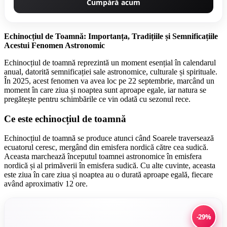
Cumpără acum
Echinocțiul de Toamnă: Importanța, Tradițiile și Semnificațiile
Acestui Fenomen Astronomic
Echinocțiul de toamnă reprezintă un moment esențial în calendarul
anual, datorită semnificației sale astronomice, culturale și spirituale.
În 2025, acest fenomen va avea loc pe 22 septembrie, marcând un
moment în care ziua și noaptea sunt aproape egale, iar natura se
pregătește pentru schimbările ce vin odată cu sezonul rece.
Ce este echinocțiul de toamnă
Echinocțiul de toamnă se produce atunci când Soarele traversează
ecuatorul ceresc, mergând din emisfera nordică către cea sudică.
Aceasta marchează începutul toamnei astronomice în emisfera
nordică și al primăverii în emisfera sudică. Cu alte cuvinte, aceasta
este ziua în care ziua și noaptea au o durată aproape egală, fiecare
având aproximativ 12 ore.
-29%