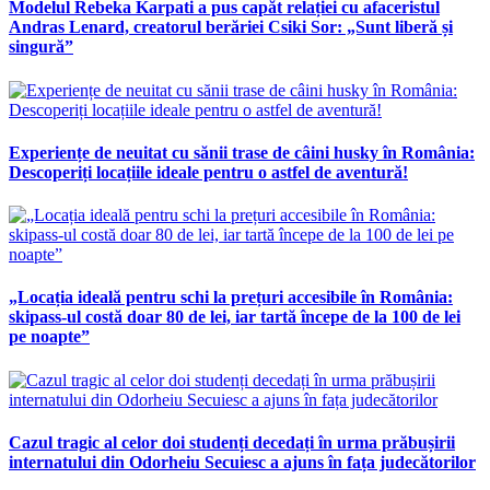
Modelul Rebeka Karpati a pus capăt relației cu afaceristul
Andras Lenard, creatorul berăriei Csiki Sor: „Sunt liberă și
singură”
Experiențe de neuitat cu sănii trase de câini husky în România:
Descoperiți locațiile ideale pentru o astfel de aventură!
„Locația ideală pentru schi la prețuri accesibile în România:
skipass-ul costă doar 80 de lei, iar tartă începe de la 100 de lei
pe noapte”
Cazul tragic al celor doi studenți decedați în urma prăbușirii
internatului din Odorheiu Secuiesc a ajuns în fața judecătorilor