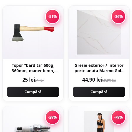
-51%
-36%
Topor "bardita" 600g,
Gresie exterior / interior
360mm, maner lemn,
portelanata Marmo Gold
forjat profesional, Craft-
59 5 x 119 5 cm lucioasa
25 lei
44,90 lei
51 lei
69,90 lei
Tec MX435
rectificata tip marmura
Cumpără
Cumpără
-29%
-79%