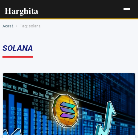
Harghita
Acasă
›
Tag: solana
SOLANA