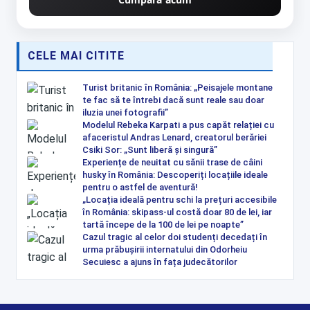
CELE MAI CITITE
Turist britanic în România: „Peisajele montane
te fac să te întrebi dacă sunt reale sau doar
iluzia unei fotografii”
Modelul Rebeka Karpati a pus capăt relației cu
afaceristul Andras Lenard, creatorul berăriei
Csiki Sor: „Sunt liberă și singură”
Experiențe de neuitat cu sănii trase de câini
husky în România: Descoperiți locațiile ideale
pentru o astfel de aventură!
„Locația ideală pentru schi la prețuri accesibile
în România: skipass-ul costă doar 80 de lei, iar
tartă începe de la 100 de lei pe noapte”
Cazul tragic al celor doi studenți decedați în
urma prăbușirii internatului din Odorheiu
Secuiesc a ajuns în fața judecătorilor