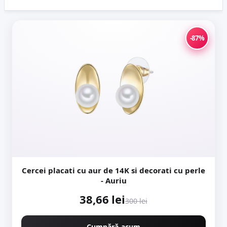
înregistrat o performanță remarcabilă, depășind pragul de 250 de
dolari...
-87%
Cercei placati cu aur de 14K si decorati cu perle
- Auriu
38,66 lei
300 lei
Cumpără acum