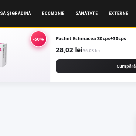
SĂ ȘI GRĂDINĂ
ECOMONIE
SĂNĂTATE
EXTERNE
Pachet Echinacea 30cps+30cps
-50%
28,02 lei
56,03 lei
Cumpără