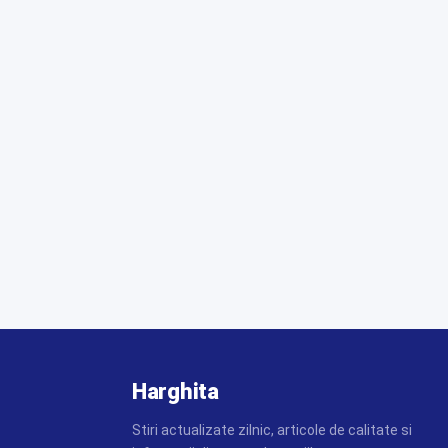
Harghita
Stiri actualizate zilnic, articole de calitate si