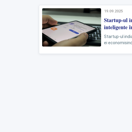
19.09.2025
Startup-ul i
inteligente 
Startup-ul indi
ei economisind
companiei afir