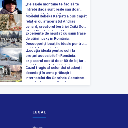
„Peisajele montane te fac să te
întrebi dacă sunt reale sau doar
iluzia unei fotografii”
Modelul Rebeka Karpati a pus capăt
relației cu afaceristul Andras
Lenard, creatorul berăriei Csiki Sor:
„Sunt liberă și singură”
Experiențe de neuitat cu sănii trase
de câini husky în România:
Descoperiți locațiile ideale pentru o
astfel de aventură!
„Locația ideală pentru schi la
prețuri accesibile în România:
skipass-ul costă doar 80 de lei, iar
tartă începe de la 100 de lei pe
Cazul tragic al celor doi studenți
noapte”
decedați în urma prăbușirii
internatului din Odorheiu Secuiesc a
ajuns în fața judecătorilor
LEGAL
Home