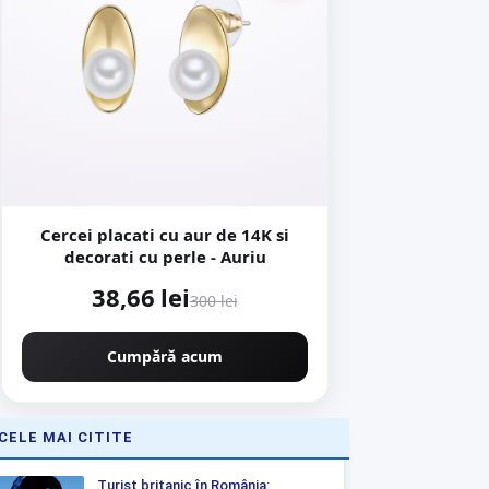
Cercei placati cu aur de 14K si
decorati cu perle - Auriu
38,66 lei
300 lei
Cumpără acum
CELE MAI CITITE
Turist britanic în România: