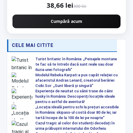
38,66 lei
300 lei
Cumpără acum
CELE MAI CITITE
Turist britanic în România: „Peisajele montane
te fac să te întrebi dacă sunt reale sau doar
iluzia unei fotografii”
Modelul Rebeka Karpati a pus capăt relației cu
afaceristul Andras Lenard, creatorul berăriei
Csiki Sor: „Sunt liberă și singură”
Experiențe de neuitat cu sănii trase de câini
husky în România: Descoperiți locațiile ideale
pentru o astfel de aventură!
„Locația ideală pentru schi la prețuri accesibile
în România: skipass-ul costă doar 80 de lei, iar
tartă începe de la 100 de lei pe noapte”
Cazul tragic al celor doi studenți decedați în
urma prăbușirii internatului din Odorheiu