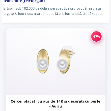
transmite JPMorgan?
Bitcoin sub 102.000 de dolari: perspective și provocări în piața
crypto Bitcoin, cea mai cunoscută criptomonedă, a scăzut sub
pragul psihologic de 102.000 de dolari la...
-87%
Cercei placati cu aur de 14K si decorati cu perle
- Auriu