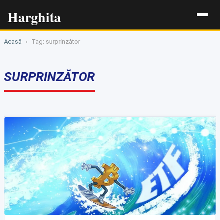
Harghita
Acasă
›
Tag: surprinzător
SURPRINZĂTOR