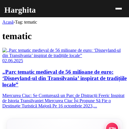
Harghita
Acasă
›
Tag: tematic
tematic
02.06.2025
„Parc tematic medieval de 56 milioane de euro:
‘Disneyland-ul din Transilvania’ inspirat de tradițiile
locale”
Miercurea Ciuc: Se Conturează un Parc de Distracții Feeric Inspirat
de Istoria Transilvaniei Miercurea Ciuc Își Propune Să Fie o
Destinație Turistică Majoră Pe 16 octombrie 2023,...
-87%