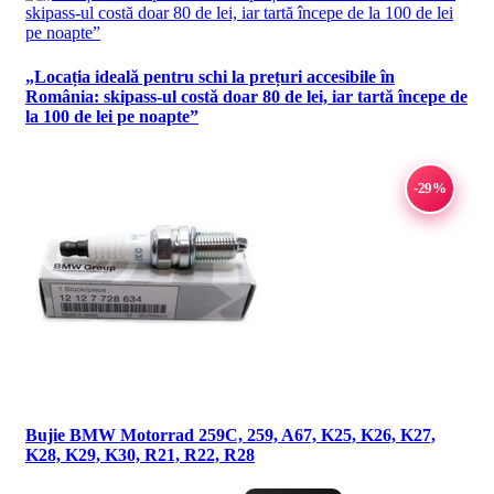
„Locația ideală pentru schi la prețuri accesibile în
România: skipass-ul costă doar 80 de lei, iar tartă începe de
la 100 de lei pe noapte”
-29%
Bujie BMW Motorrad 259C, 259, A67, K25, K26, K27,
K28, K29, K30, R21, R22, R28