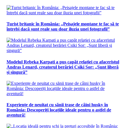
Turist britanic în România: „Peisajele montane te fac să te
întrebi dacă sunt reale sau doar iluzia unei fotografii”
Modelul Rebeka Karpati a pus capăt relației cu afaceristul
Andras Lenard, creatorul berăriei Csiki Sor: „Sunt liberă
și singură”
Experiențe de neuitat cu sănii trase de câini husky în
România: Descoperiți locațiile ideale pentru o astfel de
aventură!