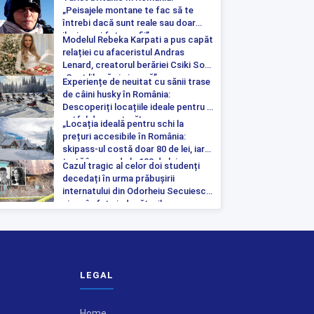
„Peisajele montane te fac să te
întrebi dacă sunt reale sau doar
iluzia unei fotografii”
Modelul Rebeka Karpati a pus capăt
relației cu afaceristul Andras
Lenard, creatorul berăriei Csiki Sor:
„Sunt liberă și singură”
Experiențe de neuitat cu sănii trase
de câini husky în România:
Descoperiți locațiile ideale pentru o
astfel de aventură!
„Locația ideală pentru schi la
prețuri accesibile în România:
skipass-ul costă doar 80 de lei, iar
tartă începe de la 100 de lei pe
Cazul tragic al celor doi studenți
noapte”
decedați în urma prăbușirii
internatului din Odorheiu Secuiesc a
ajuns în fața judecătorilor
LEGAL
Home