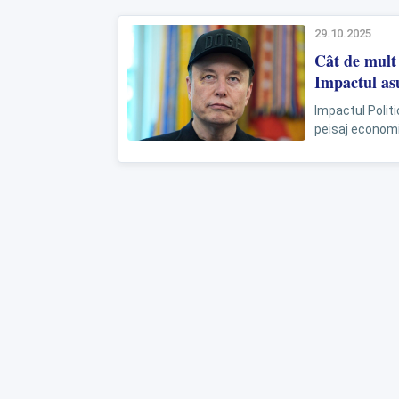
29.10.2025
Cât de mult 
Impactul asu
Impactul Polit
peisaj economic
influențați de de