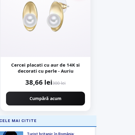
Cercei placati cu aur de 14K si
decorati cu perle - Auriu
38,66 lei
300 lei
Cumpără acum
CELE MAI CITITE
Turist britanic în România: