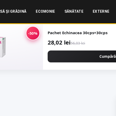
SĂ ȘI GRĂDINĂ
ECOMONIE
SĂNĂTATE
EXTERNE
Pachet Echinacea 30cps+30cps
-50%
28,02 lei
56,03 lei
Cumpără