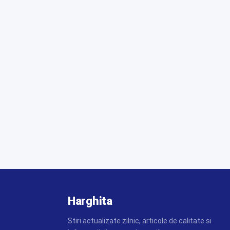
Harghita
Stiri actualizate zilnic, articole de calitate si