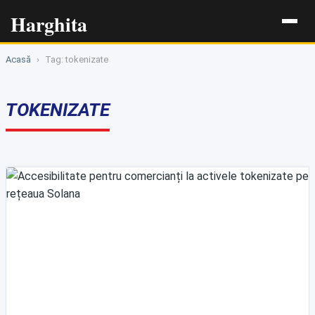
Harghita
Acasă
›
Tag: tokenizate
TOKENIZATE