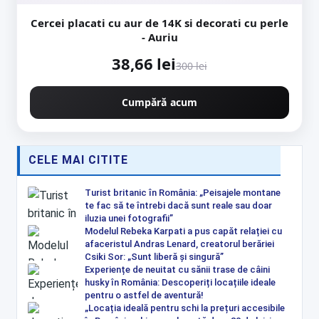
Cercei placati cu aur de 14K si decorati cu perle
- Auriu
38,66 lei
300 lei
Cumpără acum
CELE MAI CITITE
Turist britanic în România: „Peisajele montane
te fac să te întrebi dacă sunt reale sau doar
iluzia unei fotografii”
Modelul Rebeka Karpati a pus capăt relației cu
afaceristul Andras Lenard, creatorul berăriei
Csiki Sor: „Sunt liberă și singură”
Experiențe de neuitat cu sănii trase de câini
husky în România: Descoperiți locațiile ideale
pentru o astfel de aventură!
„Locația ideală pentru schi la prețuri accesibile