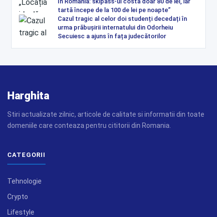
în România: skipass-ul costă doar 80 de lei, iar
tartă începe de la 100 de lei pe noapte”
Cazul tragic al celor doi studenți decedați în
urma prăbușirii internatului din Odorheiu
Secuiesc a ajuns în fața judecătorilor
Harghita
Stiri actualizate zilnic, articole de calitate si informatii din toate
domeniile care conteaza pentru cititorii din Romania.
CATEGORII
Tehnologie
Crypto
Lifestyle