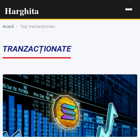
Harghita
Acasă
›
Tag: tranzacționate
TRANZACȚIONATE