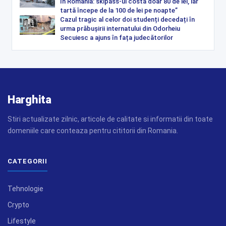
în România: skipass-ul costă doar 80 de lei, iar
tartă începe de la 100 de lei pe noapte”
Cazul tragic al celor doi studenți decedați în
urma prăbușirii internatului din Odorheiu
Secuiesc a ajuns în fața judecătorilor
Harghita
Stiri actualizate zilnic, articole de calitate si informatii din toate
domeniile care conteaza pentru cititorii din Romania.
CATEGORII
Tehnologie
Crypto
Lifestyle