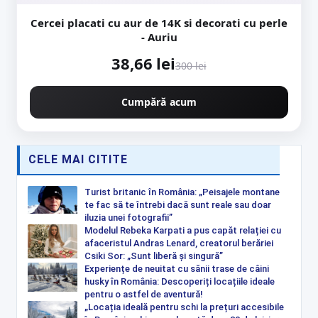
Cercei placati cu aur de 14K si decorati cu perle
- Auriu
38,66 lei
300 lei
Cumpără acum
CELE MAI CITITE
Turist britanic în România: „Peisajele montane
te fac să te întrebi dacă sunt reale sau doar
iluzia unei fotografii”
Modelul Rebeka Karpati a pus capăt relației cu
afaceristul Andras Lenard, creatorul berăriei
Csiki Sor: „Sunt liberă și singură”
Experiențe de neuitat cu sănii trase de câini
husky în România: Descoperiți locațiile ideale
pentru o astfel de aventură!
„Locația ideală pentru schi la prețuri accesibile