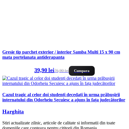
Gresie tip parchet exterior / interior Samba Multi 15 x 90 cm
mata portelanata antiderapanta
39,90 lei
76,90 lei
Cumpara
Cazul tragic al celor doi studenți decedați în urma prăbușirii
internatului din Odorheiu Secuiesc a ajuns în fața judecătorilor
Harghita
Stiri actualizate zilnic, articole de calitate si informatii din toate
domeniile care conteaza pentru cititorii din Romania.