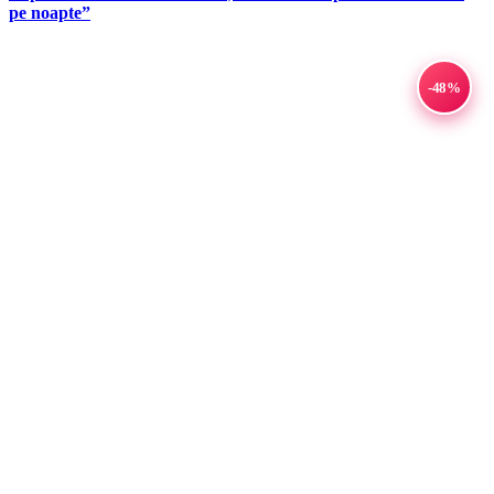
pe noapte”
-48%