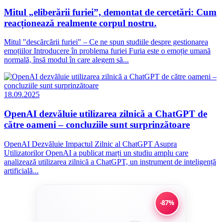
Mitul „eliberării furiei”, demontat de cercetări: Cum
reacționează realmente corpul nostru.
Mitul "descărcării furiei" – Ce ne spun studiile despre gestionarea
emoțiilor Introducere în problema furiei Furia este o emoție umană
normală, însă modul în care alegem să...
18.09.2025
OpenAI dezvăluie utilizarea zilnică a ChatGPT de
către oameni – concluziile sunt surprinzătoare
OpenAI Dezvăluie Impactul Zilnic al ChatGPT Asupra
Utilizatorilor OpenAI a publicat marți un studiu amplu care
analizează utilizarea zilnică a ChatGPT, un instrument de inteligență
artificială...
-87%