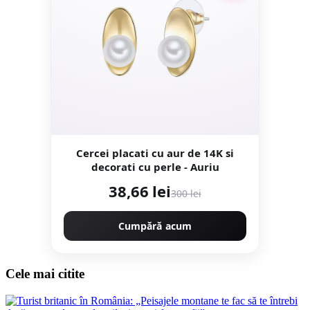
Cercei placati cu aur de 14K si
decorati cu perle - Auriu
38,66 lei
300 lei
Cumpără acum
Cele mai citite