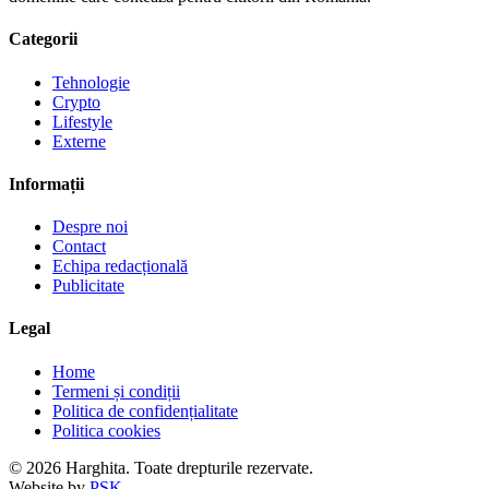
Categorii
Tehnologie
Crypto
Lifestyle
Externe
Informații
Despre noi
Contact
Echipa redacțională
Publicitate
Legal
Home
Termeni și condiții
Politica de confidențialitate
Politica cookies
© 2026 Harghita. Toate drepturile rezervate.
Website by
PSK