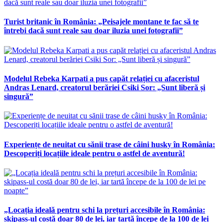
Turist britanic în România: „Peisajele montane te fac să te
întrebi dacă sunt reale sau doar iluzia unei fotografii”
Modelul Rebeka Karpati a pus capăt relației cu afaceristul
Andras Lenard, creatorul berăriei Csiki Sor: „Sunt liberă și
singură”
Experiențe de neuitat cu sănii trase de câini husky în România:
Descoperiți locațiile ideale pentru o astfel de aventură!
„Locația ideală pentru schi la prețuri accesibile în România:
skipass-ul costă doar 80 de lei, iar tartă începe de la 100 de lei