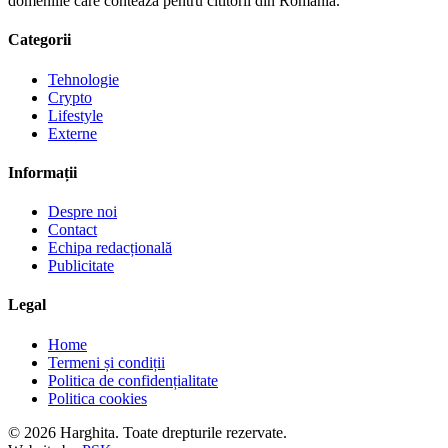
domeniile care conteaza pentru cititorii din Romania.
Categorii
Tehnologie
Crypto
Lifestyle
Externe
Informații
Despre noi
Contact
Echipa redacțională
Publicitate
Legal
Home
Termeni și condiții
Politica de confidențialitate
Politica cookies
© 2026 Harghita. Toate drepturile rezervate.