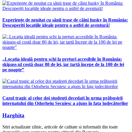
Experiențe de neuitat cu sănii trase de câini husky în România:
Descoperiți locațiile ideale pentru o astfel de aventură!
„Locația ideală pentru schi la prețuri accesibile în România:
skipass-ul costă doar 80 de lei, iar tartă începe de la 100 de lei
pe noapte”
Cazul tragic al celor doi studenți decedați în urma prăbușirii
internatului din Odorheiu Secuiesc a ajuns în fața judecătorilor
Harghita
Stiri actualizate zilnic, articole de calitate si informatii din toate