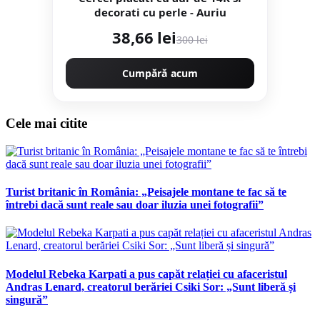
decorati cu perle - Auriu
38,66 lei
300 lei
Cumpără acum
Cele mai citite
Turist britanic în România: „Peisajele montane te fac să te
întrebi dacă sunt reale sau doar iluzia unei fotografii”
Modelul Rebeka Karpati a pus capăt relației cu afaceristul
Andras Lenard, creatorul berăriei Csiki Sor: „Sunt liberă și
singură”