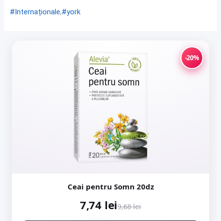
,
#Internaționale
#york
-20%
Ceai pentru Somn 20dz
7,74 lei
9,68 lei