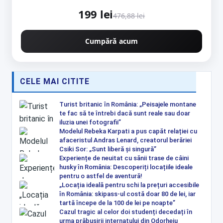
GERMANY EasyStart New Generation CMP1312R
199 lei
476,88 lei
Cumpără acum
CELE MAI CITITE
Turist britanic în România: „Peisajele montane
te fac să te întrebi dacă sunt reale sau doar
iluzia unei fotografii”
Modelul Rebeka Karpati a pus capăt relației cu
afaceristul Andras Lenard, creatorul berăriei
Csiki Sor: „Sunt liberă și singură”
Experiențe de neuitat cu sănii trase de câini
husky în România: Descoperiți locațiile ideale
pentru o astfel de aventură!
„Locația ideală pentru schi la prețuri accesibile
în România: skipass-ul costă doar 80 de lei, iar
tartă începe de la 100 de lei pe noapte”
Cazul tragic al celor doi studenți decedați în
urma prăbușirii internatului din Odorheiu