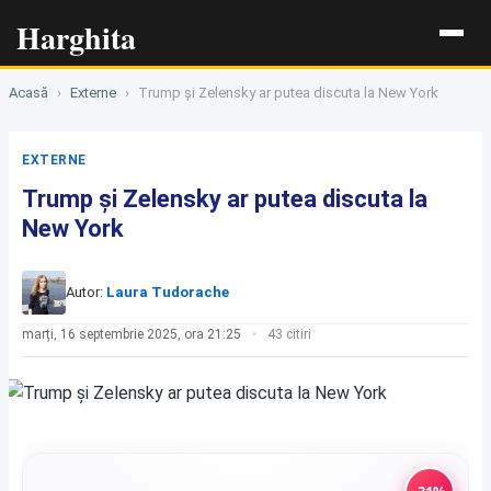
Harghita
Acasă
›
Externe
›
Trump și Zelensky ar putea discuta la New York
EXTERNE
Trump și Zelensky ar putea discuta la
New York
Autor:
Laura Tudorache
marți, 16 septembrie 2025, ora 21:25
43 citiri