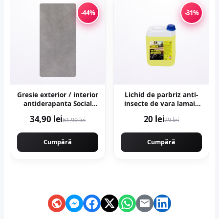
-44%
-31%
Gresie exterior / interior
Lichid de parbriz anti-
antiderapanta Social
insecte de vara lamaie
Grey 30 x 60 cm mata
5l
34,90 lei
20 lei
61,90 lei
29 lei
aspect ciment
Cumpără
Cumpără