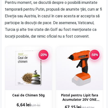
Pentru moment, se discută despre o posibilă imunitate
temporară pentru Putin, propusă de anumite țări, cum ar fi
Elveția sau Austria, în cazul în care acesta ar accepta să
participe la discuții de pace. De asemenea, Vaticanul,
Turcia și alte trei state din Golf au fost menționate ca
locații posibile, dar nimic oficial nu a fost convenit.
-20%
-58%
Ceai de Chimen 50g
Pistol pentru Lipit fara
Acumulator 20V ONE
EPTO D: 11.5x150 mm
6,64 lei
8,31 lei
67,15 lei
161,67 lei