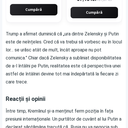
Evotools 681327
Cumpără
Cumpără
Trump a afirmat duminică că „ura dintre Zelensky și Putin
este de neînțeles. Cred că va trebui să vorbesc eu în locul
lor… se urăsc atât de mult, încât aproape nu pot
comunica.” Chiar dacă Zelensky a subliniat disponibilitatea
de a-l întâlni pe Putin, realitatea este că perspectiva unei
astfel de întâlniri devine tot mai îndepărtată la fiecare zi
care trece.
Reacții și opinii
Între timp, Kremlinul și-a menținut ferm poziția în fața
presiunii internaționale. Un purtător de cuvânt al lui Putin a
declarat săptămâna trecută că „Rusia nu va negocia sub