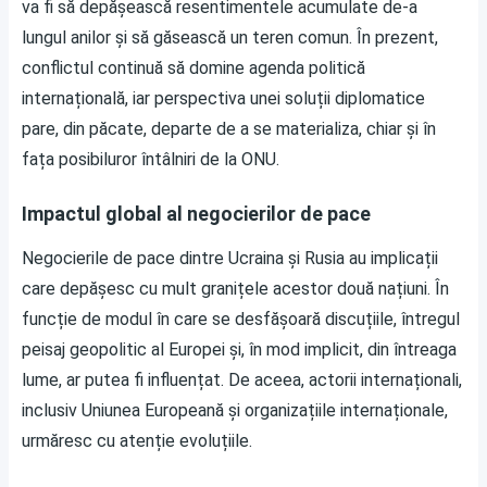
va fi să depășească resentimentele acumulate de-a
lungul anilor și să găsească un teren comun. În prezent,
conflictul continuă să domine agenda politică
internațională, iar perspectiva unei soluții diplomatice
pare, din păcate, departe de a se materializa, chiar și în
fața posibiluror întâlniri de la ONU.
Impactul global al negocierilor de pace
Negocierile de pace dintre Ucraina și Rusia au implicații
care depășesc cu mult granițele acestor două națiuni. În
funcție de modul în care se desfășoară discuțiile, întregul
peisaj geopolitic al Europei și, în mod implicit, din întreaga
lume, ar putea fi influențat. De aceea, actorii internaționali,
inclusiv Uniunea Europeană și organizațiile internaționale,
urmăresc cu atenție evoluțiile.