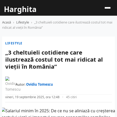
Harghita
Acasă
›
Lifestyle
›
„3 cheltuieli cotidiene care ilustrează costul tot mai
ridicat al vieții în România”
LIFESTYLE
„3 cheltuieli cotidiene care
ilustrează costul tot mai ridicat al
vieții în România”
Autor:
Ovidiu Tomescu
vineri, 19 septembrie 2025, ora 12:48
45 citiri