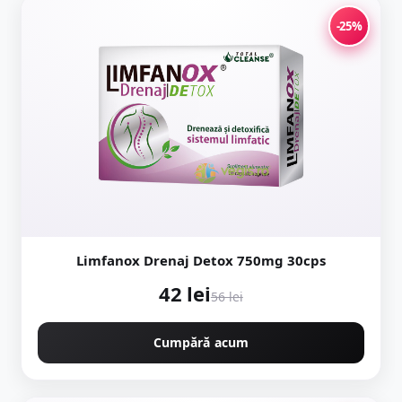
-25%
Limfanox Drenaj Detox 750mg 30cps
42 lei
56 lei
Cumpără acum