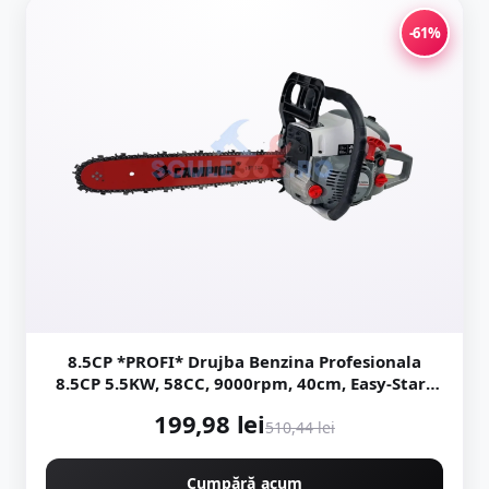
-61%
8.5CP *PROFI* Drujba Benzina Profesionala
8.5CP 5.5KW, 58CC, 9000rpm, 40cm, Easy-Start
NEXT Generation, Motoyama Japan CMP1312
199,98 lei
510,44 lei
Cumpără acum