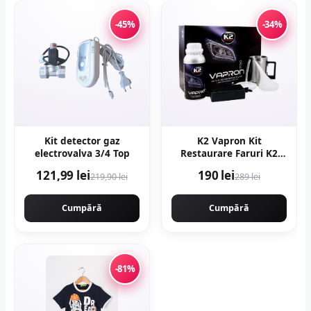
-45%
-34%
Kit detector gaz
K2 Vapron Kit
electrovalva 3/4 Top
Restaurare Faruri K2
D7900
121,99 lei
190 lei
219,90 lei
289 lei
Cumpără
Cumpără
-81%