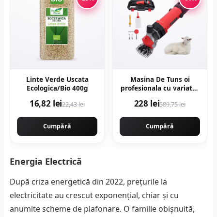
Linte Verde Uscata
Masina De Tuns oi
Ecologica/Bio 400g
profesionala cu variator
de turatie 1000w,
16,82 lei
228 lei
22,43 lei
589,75 lei
2400rpm, accesorii
incluse, carbuni
rezerva, NAKAMOTO
Cumpără
Cumpără
1000 JAPAN
Energia Electrică
După criza energetică din 2022, prețurile la
electricitate au crescut exponențial, chiar și cu
anumite scheme de plafonare. O familie obișnuită,