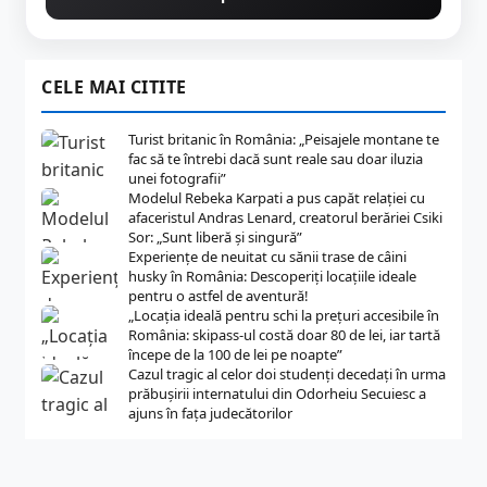
CELE MAI CITITE
Turist britanic în România: „Peisajele montane te
fac să te întrebi dacă sunt reale sau doar iluzia
unei fotografii”
Modelul Rebeka Karpati a pus capăt relației cu
afaceristul Andras Lenard, creatorul berăriei Csiki
Sor: „Sunt liberă și singură”
Experiențe de neuitat cu sănii trase de câini
husky în România: Descoperiți locațiile ideale
pentru o astfel de aventură!
„Locația ideală pentru schi la prețuri accesibile în
România: skipass-ul costă doar 80 de lei, iar tartă
începe de la 100 de lei pe noapte”
Cazul tragic al celor doi studenți decedați în urma
prăbușirii internatului din Odorheiu Secuiesc a
ajuns în fața judecătorilor