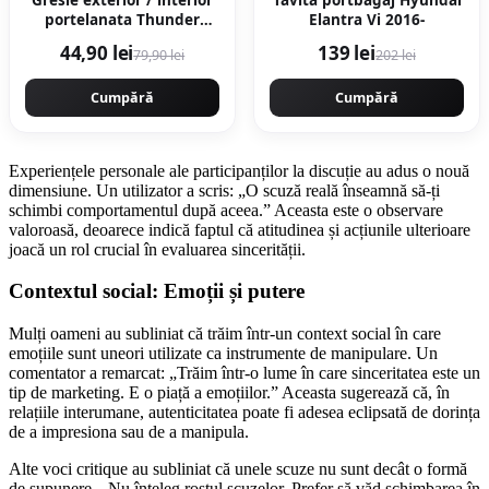
portelanata Thunder
Elantra Vi 2016-
White Bookmatch B 60 x
44,90 lei
139 lei
79,90 lei
202 lei
120 cm lucioasa
rectificata tip marmura
Cumpără
Cumpără
Experiențele personale ale participanților la discuție au adus o nouă
dimensiune. Un utilizator a scris: „O scuză reală înseamnă să-ți
schimbi comportamentul după aceea.” Aceasta este o observare
valoroasă, deoarece indică faptul că atitudinea și acțiunile ulterioare
joacă un rol crucial în evaluarea sincerității.
Contextul social: Emoții și putere
Mulți oameni au subliniat că trăim într-un context social în care
emoțiile sunt uneori utilizate ca instrumente de manipulare. Un
comentator a remarcat: „Trăim într-o lume în care sinceritatea este un
tip de marketing. E o piață a emoțiilor.” Aceasta sugerează că, în
relațiile interumane, autenticitatea poate fi adesea eclipsată de dorința
de a impresiona sau de a manipula.
Alte voci critique au subliniat că unele scuze nu sunt decât o formă
de supunere. „Nu înțeleg rostul scuzelor. Prefer să văd schimbarea în