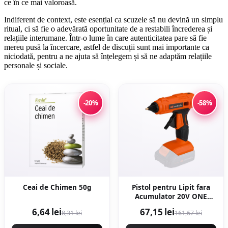
ce în ce mai valoroasă.
Indiferent de context, este esențial ca scuzele să nu devină un simplu
ritual, ci să fie o adevărată oportunitate de a restabili încrederea și
relațiile interumane. Într-o lume în care autenticitatea pare să fie
mereu pusă la încercare, astfel de discuții sunt mai importante ca
niciodată, pentru a ne ajuta să înțelegem și să ne adaptăm relațiile
personale și sociale.
-20%
-58%
Ceai de Chimen 50g
Pistol pentru Lipit fara
Acumulator 20V ONE
EPTO D: 11.5x150 mm
6,64 lei
67,15 lei
8,31 lei
161,67 lei
Evotools 681327