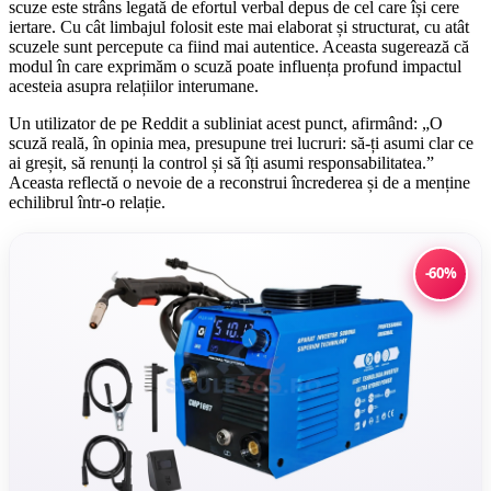
scuze este strâns legată de efortul verbal depus de cel care își cere
iertare. Cu cât limbajul folosit este mai elaborat și structurat, cu atât
scuzele sunt percepute ca fiind mai autentice. Aceasta sugerează că
modul în care exprimăm o scuză poate influența profund impactul
acesteia asupra relațiilor interumane.
Un utilizator de pe Reddit a subliniat acest punct, afirmând: „O
scuză reală, în opinia mea, presupune trei lucruri: să-ți asumi clar ce
ai greșit, să renunți la control și să îți asumi responsabilitatea.”
Aceasta reflectă o nevoie de a reconstrui încrederea și de a menține
echilibrul într-o relație.
-60%