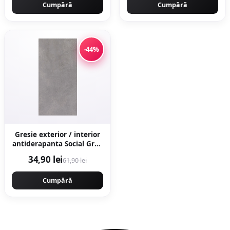
Cumpără
Cumpără
-44%
Gresie exterior / interior
antiderapanta Social Grey
30 x 60 cm mata aspect
34,90 lei
61,90 lei
ciment
Cumpără