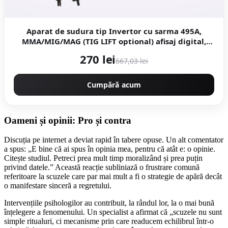
Aparat de sudura tip Invertor cu sarma 495A,
MMA/MIG/MAG (TIG LIFT optional) afisaj digital,
ventilat, URAL MASH IGBT TEHNOLOGY ULTRA
270 lei
667,03 lei
HYBRID POWER, CMP1697
Cumpără acum
Oameni și opinii: Pro și contra
Discuția pe internet a deviat rapid în tabere opuse. Un alt comentator
a spus: „E bine că ai spus în opinia mea, pentru că atât e: o opinie.
Citește studiul. Petreci prea mult timp moralizând și prea puțin
privind datele.” Această reacție subliniază o frustrare comună
referitoare la scuzele care par mai mult a fi o strategie de apără decât
o manifestare sinceră a regretului.
Intervențiile psihologilor au contribuit, la rândul lor, la o mai bună
înțelegere a fenomenului. Un specialist a afirmat că „scuzele nu sunt
simple ritualuri, ci mecanisme prin care readucem echilibrul într-o