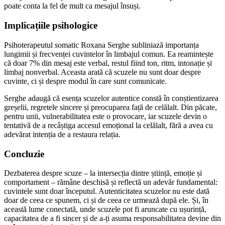
poate conta la fel de mult ca mesajul însuși.
Implicațiile psihologice
Psihoterapeutul somatic Roxana Serghe subliniază importanța
lungimii și frecvenței cuvintelor în limbajul comun. Ea reamintește
că doar 7% din mesaj este verbal, restul fiind ton, ritm, intonație și
limbaj nonverbal. Aceasta arată că scuzele nu sunt doar despre
cuvinte, ci și despre modul în care sunt comunicate.
Serghe adaugă că esența scuzelor autentice constă în conștientizarea
greșelii, regretele sincere și preocuparea față de celălalt. Din păcate,
pentru unii, vulnerabilitatea este o provocare, iar scuzele devin o
tentativă de a recâștiga accesul emoțional la celălalt, fără a avea cu
adevărat intenția de a restaura relația.
Concluzie
Dezbaterea despre scuze – la intersecția dintre știință, emoție și
comportament – rămâne deschisă și reflectă un adevăr fundamental:
cuvintele sunt doar începutul. Autenticitatea scuzelor nu este dată
doar de ceea ce spunem, ci și de ceea ce urmează după ele. Și, în
această lume conectată, unde scuzele pot fi aruncate cu ușurință,
capacitatea de a fi sincer și de a-ți asuma responsabilitatea devine din