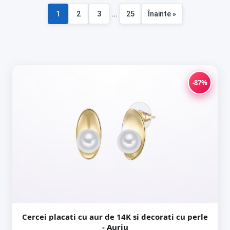
1
2
3
…
25
Înainte »
Paginație
articole
-87%
Cercei placati cu aur de 14K si decorati cu perle
- Auriu