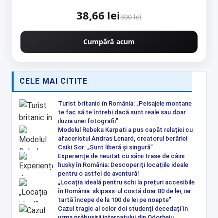
38,66 lei
300 lei
Cumpără acum
CELE MAI CITITE
Turist britanic în România: „Peisajele montane
te fac să te întrebi dacă sunt reale sau doar
iluzia unei fotografii”
Modelul Rebeka Karpati a pus capăt relației cu
afaceristul Andras Lenard, creatorul berăriei
Csiki Sor: „Sunt liberă și singură”
Experiențe de neuitat cu sănii trase de câini
husky în România: Descoperiți locațiile ideale
pentru o astfel de aventură!
„Locația ideală pentru schi la prețuri accesibile
în România: skipass-ul costă doar 80 de lei, iar
tartă începe de la 100 de lei pe noapte”
Cazul tragic al celor doi studenți decedați în
urma prăbușirii internatului din Odorheiu