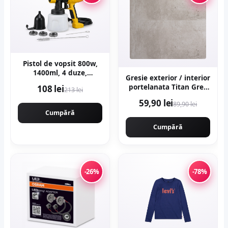
Pistol de vopsit 800w,
1400ml, 4 duze,
Gresie exterior / interior
32000rpm, 650ml/min,
portelanata Titan Grey
108 lei
213 lei
putere variabila
60 x 120 cm mata
KRAFTNER KF-9174
59,90 lei
89,90 lei
rectificata aspect
Cumpără
ciment
Cumpără
-26%
-78%