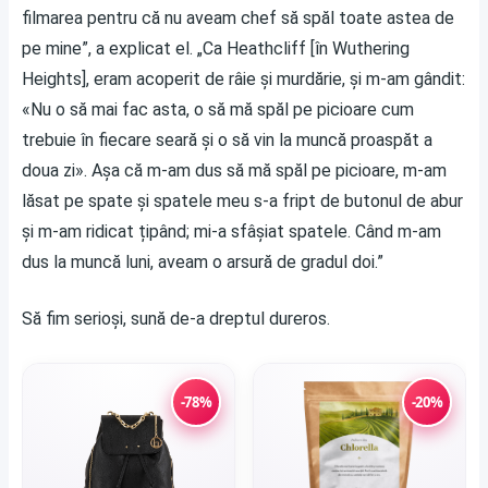
filmarea pentru că nu aveam chef să spăl toate astea de
pe mine”, a explicat el. „Ca Heathcliff [în Wuthering
Heights], eram acoperit de râie și murdărie, și m-am gândit:
«Nu o să mai fac asta, o să mă spăl pe picioare cum
trebuie în fiecare seară și o să vin la muncă proaspăt a
doua zi». Așa că m-am dus să mă spăl pe picioare, m-am
lăsat pe spate și spatele meu s-a fript de butonul de abur
și m-am ridicat țipând; mi-a sfâșiat spatele. Când m-am
dus la muncă luni, aveam o arsură de gradul doi.”
Să fim serioși, sună de-a dreptul dureros.
-78%
-20%