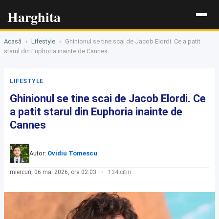
Harghita
Acasă
›
Lifestyle
›
Ghinionul se tine scai de Jacob Elordi. Ce a patit
starul din Euphoria inainte de Cannes
LIFESTYLE
Ghinionul se tine scai de Jacob Elordi. Ce
a patit starul din Euphoria inainte de
Cannes
Autor:
Ovidiu Tomescu
miercuri, 06 mai 2026, ora 02:03
134 citiri