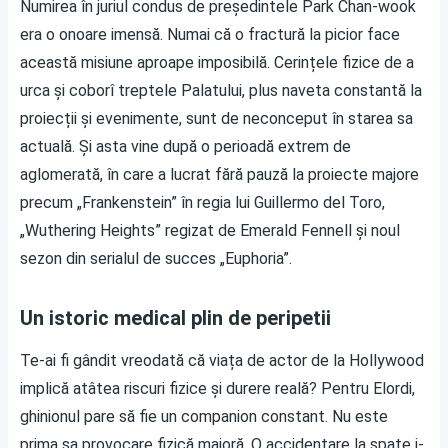
Numirea în juriul condus de președintele Park Chan-wook
era o onoare imensă. Numai că o fractură la picior face
această misiune aproape imposibilă. Cerințele fizice de a
urca și coborî treptele Palatului, plus naveta constantă la
proiecții și evenimente, sunt de neconceput în starea sa
actuală. Și asta vine după o perioadă extrem de
aglomerată, în care a lucrat fără pauză la proiecte majore
precum „Frankenstein” în regia lui Guillermo del Toro,
„Wuthering Heights” regizat de Emerald Fennell și noul
sezon din serialul de succes „Euphoria”.
Un istoric medical plin de peripetii
Te-ai fi gândit vreodată că viața de actor de la Hollywood
implică atâtea riscuri fizice și durere reală? Pentru Elordi,
ghinionul pare să fie un companion constant. Nu este
prima sa provocare fizică majoră. O accidentare la spate i-