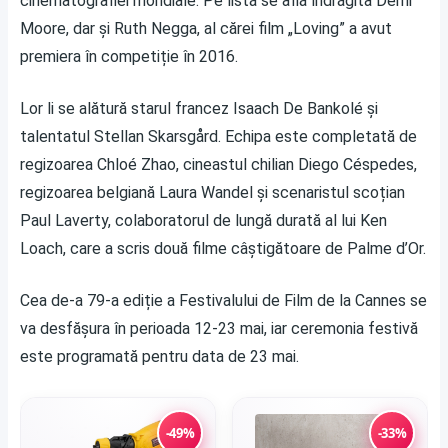
cinematografiei mondiale. Pe listă se află îndrăgita Demi
Moore, dar și Ruth Negga, al cărei film „Loving” a avut
premiera în competiție în 2016.
Lor li se alătură starul francez Isaach De Bankolé și
talentatul Stellan Skarsgård. Echipa este completată de
regizoarea Chloé Zhao, cineastul chilian Diego Céspedes,
regizoarea belgiană Laura Wandel și scenaristul scoțian
Paul Laverty, colaboratorul de lungă durată al lui Ken
Loach, care a scris două filme câștigătoare de Palme d’Or.
Cea de-a 79-a ediție a Festivalului de Film de la Cannes se
va desfășura în perioada 12-23 mai, iar ceremonia festivă
este programată pentru data de 23 mai.
-49%
-33%