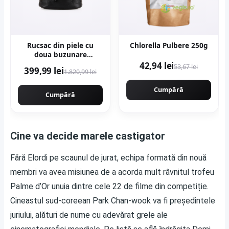
Rucsac din piele cu
Chlorella Pulbere 250g
doua buzunare
exterioare cu fermoar -
42,94 lei
53,67 lei
399,99 lei
1.820,99 lei
Negru
Cumpără
Cumpără
Cine va decide marele castigator
Fără Elordi pe scaunul de jurat, echipa formată din nouă
membri va avea misiunea de a acorda mult râvnitul trofeu
Palme d’Or unuia dintre cele 22 de filme din competiție.
Cineastul sud-coreean Park Chan-wook va fi președintele
juriului, alături de nume cu adevărat grele ale