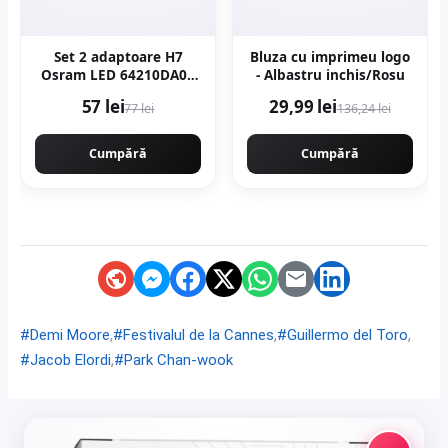
Set 2 adaptoare H7
Bluza cu imprimeu logo
Osram LED 64210DA08
- Albastru inchis/Rosu
pentru Seat, VW
57 lei
29,99 lei
77 lei
136,24 lei
Cumpără
Cumpără
,
,
,
#Demi Moore
#Festivalul de la Cannes
#Guillermo del Toro
,
#Jacob Elordi
#Park Chan-wook