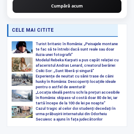
Cumpără acum
CELE MAI CITITE
Turist britanic în România: „Peisajele montane
te fac să te întrebi dacă sunt reale sau doar
iluzia unei fotografii”
Modelul Rebeka Karpati a pus capăt relației cu
afaceristul Andras Lenard, creatorul berăriei
Csiki Sor: „Sunt liberă și singură”
Experiențe de neuitat cu sănii trase de câini
husky în România: Descoperiți locațiile ideale
pentru o astfel de aventură!
„Locația ideală pentru schi la prețuri accesibile
în România: skipass-ul costă doar 80 de lei, iar
tartă începe de la 100 de lei pe noapte”
Cazul tragic al celor doi studenți decedați în
urma prăbușirii internatului din Odorheiu
Secuiesc a ajuns în fața judecătorilor