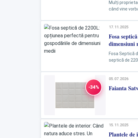
Mulți propriet
când vine vorba
17.11.2025
Fosa septică
dimensiuni 
Fosa Septică d
septică de 220
conceput pentru
05.07.2026
Faianta Sat
-34%
15.11.2025
Plantele de 