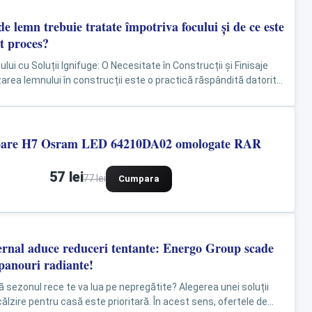
de lemn trebuie tratate împotriva focului și de ce este
st proces?
ui cu Soluții Ignifuge: O Necesitate în Construcții și Finisaje
stetic, durabilității și...
toare H7 Osram LED 64210DA02 omologate RAR
57 lei
77 lei
Cumpara
ernal aduce reduceri tentante: Energo Group scade
 panouri radiante!
că sezonul rece te va lua pe nepregătite? Alegerea unei soluții
călzire pentru casă este prioritară. În acest sens, ofertele de...