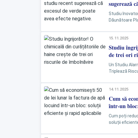
sugerează că
Studiu Inovator
Dăunătoare Pla
îmbunătăți aerul
15.11.2025
Studiu îngri
de trei ori 
Un Studiu Alarm
Triplează Risc
USC atrage ate
14.11.2025
Cum să econo
într-un bloc:
Cum poți reduce
soluții eficient