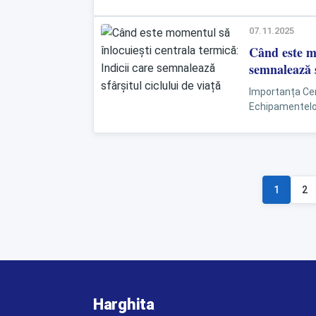
07.11.2025
Când este mo
semnalează s
Importanța Cent
Echipamentelor
cele mai popular
1
2
Harghita