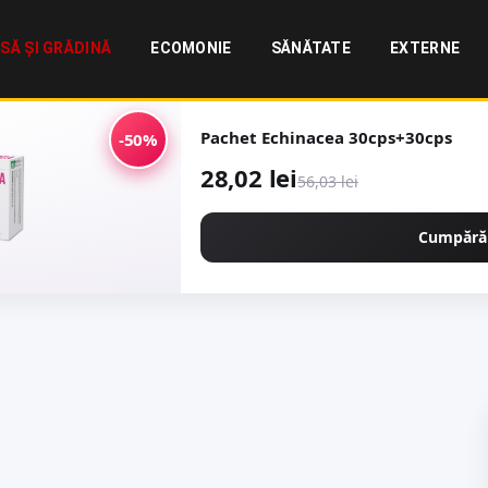
SĂ ȘI GRĂDINĂ
ECOMONIE
SĂNĂTATE
EXTERNE
Pachet Echinacea 30cps+30cps
-50%
28,02 lei
56,03 lei
Cumpără