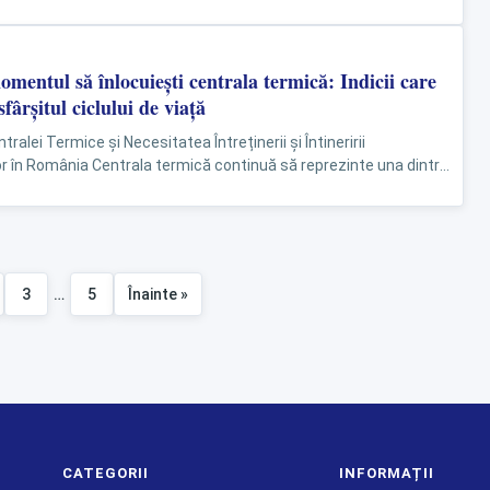
mentul să înlocuiești centrala termică: Indicii care
fârșitul ciclului de viață
ralei Termice și Necesitatea Întreținerii și Întineririi
 în România Centrala termică continuă să reprezinte una dintre
e și utilizate soluții de încălzire...
3
…
5
Înainte »
Paginație
articole
CATEGORII
INFORMAȚII