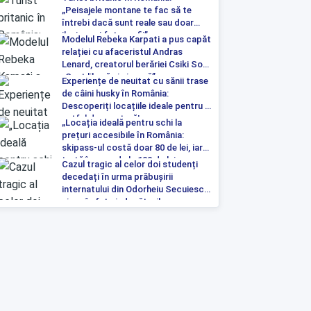
„Peisajele montane te fac să te
întrebi dacă sunt reale sau doar
iluzia unei fotografii”
Modelul Rebeka Karpati a pus capăt
relației cu afaceristul Andras
Lenard, creatorul berăriei Csiki Sor:
„Sunt liberă și singură”
Experiențe de neuitat cu sănii trase
de câini husky în România:
Descoperiți locațiile ideale pentru o
astfel de aventură!
„Locația ideală pentru schi la
prețuri accesibile în România:
skipass-ul costă doar 80 de lei, iar
tartă începe de la 100 de lei pe
Cazul tragic al celor doi studenți
noapte”
decedați în urma prăbușirii
internatului din Odorheiu Secuiesc a
ajuns în fața judecătorilor