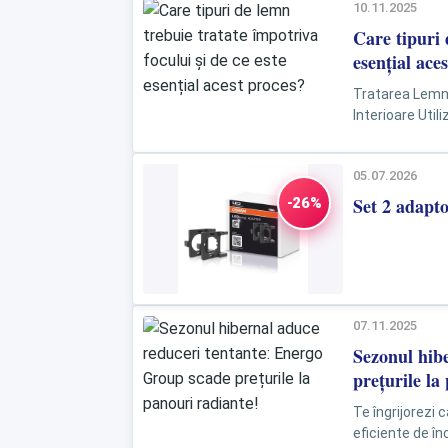
10.11.2025
Care tipuri 
esențial ace
Tratarea Lemnul
Interioare Utilizarea lemnului în construcții este o practică răspândită datorită
aspectului său e
05.07.2026
Set 2 adap
-26%
07.11.2025
Sezonul hib
prețurile la
Te îngrijorezi 
eficiente de în