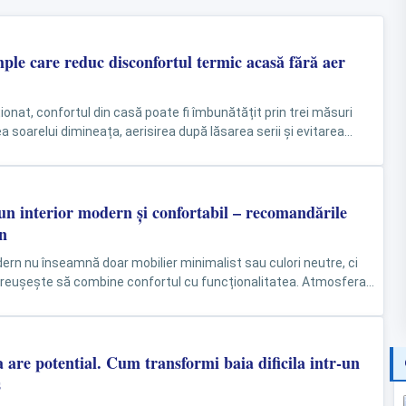
ple care reduc disconfortul termic acasă fără aer
ionat, confortul din casă poate fi îmbunătățit prin trei măsuri
a soarelui dimineața, aerisirea după lăsarea serii și evitarea
 produc...
un interior modern și confortabil – recomandările
n
dern nu înseamnă doar mobilier minimalist sau culori neutre, ci
 reușește să combine confortul cu funcționalitatea. Atmosfera
te...
are potential. Cum transformi baia dificila intr-un
s