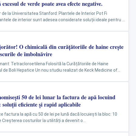
 excesul de verde poate avea efecte negative.
 de la Universitatea Stanford: Plantele de Interior Pot Fi
ntele de interior sunt adesea considerate soluții ideale pentru a
 și a...
jorător! O chimicală din curățătoriile de haine crește
riscurile de îmbolnăvire
ant: Tetracloroetilena Folosită la Curățătoriile de Haine
ul de Boli Hepatice Un nou studiu realizat de Keck Medicine of
nția asupra...
misești 50 de lei lunar la factura de apă locuind
 soluții eficiente și rapid aplicabile
 factura la apă cu 50 de lei pe lună dacă locuiești la bloc: 10
e Creșterea costurilor la utilități a devenit o...