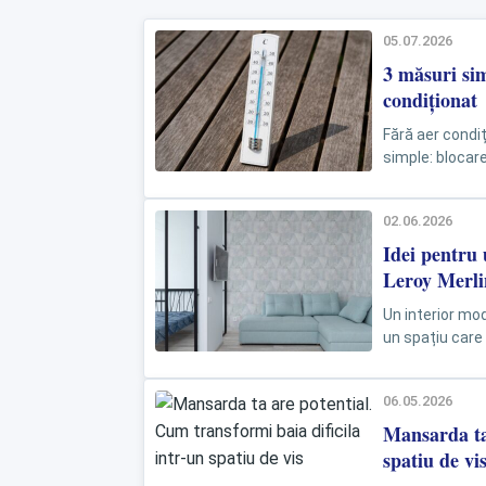
05.07.2026
3 măsuri sim
condiționat
Fără aer condiț
simple: blocare
aparatelor care
02.06.2026
Idei pentru 
Leroy Merli
Un interior mo
un spațiu care
unei locuințe es
06.05.2026
Mansarda ta 
spatiu de vi