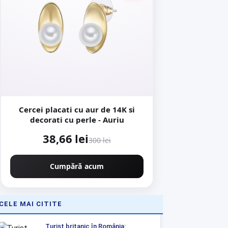
Cercei placati cu aur de 14K si
decorati cu perle - Auriu
38,66 lei
300 lei
Cumpără acum
CELE MAI CITITE
Turist britanic în România: