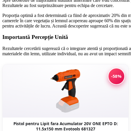
Spre deosebire de majoritatea studiilor anterioare care s-au concentrat
Rezultatele au fost surprinzătoare pentru echipa de cercetare.
Proporția optimă a fost determinată ca fiind de aproximativ 20% din med
camerele în care vegetația și lemnul acopereau aproape 60% din spațiu a
pentru activitățile de lucru. Această descoperire sugerează că nu este su
Importantă Percepție Unită
Rezultatele cercetării sugerează că o integrare atentă și proporționată
materialele din lemn, utilizate individual, nu au avut un impact semnifi
-58%
Pistol pentru Lipit fara Acumulator 20V ONE EPTO D:
11.5x150 mm Evotools 681327