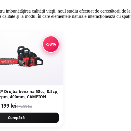
ntru îmbunătățirea calității vieții, noul studiu efectuat de cercetătorii d
a calitate și la modul în care elementele naturale interacționează cu spaț
-58%
* Drujba benzina 58cc, 8.5cp,
0rpm, 400mm, CAMPION
LL GERMANY EasyStart New
199 lei
476,88 lei
neration CMP1312R
Cumpără