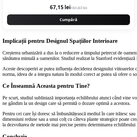
67,15 lei
161,67 lei
Cumpără
Implicații pentru Designul Spațiilor Interioare
Creșterea urbanizării a dus la o reducere a timpului petrecut de oameni î
sănătatea mintală a oamenilor. Studiul realizat la Stanford evidențiază i
Aceste descoperiri ar putea influența deciderea designului viitoarelor 
norma, ideea de a integra natura în modul corect ar putea să ofere o soluț
Ce Înseamnă Aceasta pentru Tine?
Pe scurt, studiul subliniază importanța echilibrului atunci când vine vor
ne gândim la un design care să permită o dozare optimă a acestora.
Pentru cei care își doresc să îmbunătățească mediul în care trăiesc sau
dimensiuni reduse sau a unui colț cu câteva plante strategice poate crea
la dezvoltarea de metode mai precise pentru determinarea echilibrului per
Concluzie