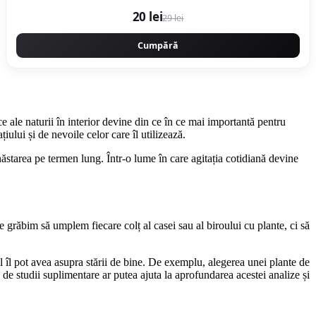
20 lei
29 lei
Cumpără
ce ale naturii în interior devine din ce în ce mai importantă pentru
ului și de nevoile celor care îl utilizează.
ăstarea pe termen lung. Într-o lume în care agitația cotidiană devine
ne grăbim să umplem fiecare colț al casei sau al biroului cu plante, ci să
l îl pot avea asupra stării de bine. De exemplu, alegerea unei plante de
 de studii suplimentare ar putea ajuta la aprofundarea acestei analize și