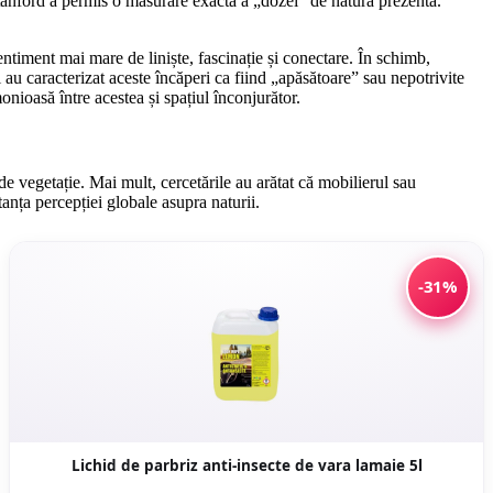
 Stanford a permis o măsurare exactă a „dozei” de natură prezentă.
ntiment mai mare de liniște, fascinație și conectare. În schimb,
au caracterizat aceste încăperi ca fiind „apăsătoare” sau nepotrivite
onioasă între acestea și spațiul înconjurător.
e vegetație. Mai mult, cercetările au arătat că mobilierul sau
tanța percepției globale asupra naturii.
-31%
Lichid de parbriz anti-insecte de vara lamaie 5l