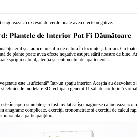
rd: Plantele de Interior Pot Fi Dăunătoare
nătăți aerul și a aduce un suflu de natură în locuințe și birouri. Cu toate
ă de plante poate avea efecte negative asupra stării noastre de bine. An
ate sprijini calmul, atenția și sentimentul de apartenență.
 vegetație este „suficientă” într-un spațiu interior. Aceștia au dezvoltat
și tehnici de modelare 3D, echipa a generat 11 săli de conferință virtuale
ceste încăperi simulate și a fost invitat să își imagineze că lucrează aco
 anagrame complicate, exerciții cronometrate și exerciții de calcul rapid.
emoțională a participanților.