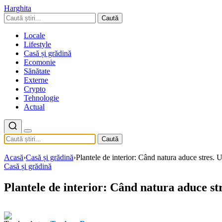
Harghita
Caută
Locale
Lifestyle
Casă și grădină
Ecomonie
Sănătate
Externe
Crypto
Tehnologie
Actual
Caută
Acasă
›
Casă și grădină
›
Plantele de interior: Când natura aduce stres. 
Casă și grădină
Plantele de interior: Când natura aduce str