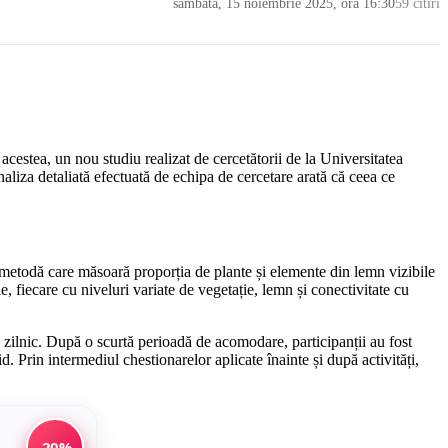
sâmbătă, 15 noiembrie 2025, ora 16:30
59 citiri
 acestea, un nou studiu realizat de cercetătorii de la Universitatea
aliza detaliată efectuată de echipa de cercetare arată că ceea ce
 o metodă care măsoară proporția de plante și elemente din lemn vizibile
, fiecare cu niveluri variate de vegetație, lemn și conectivitate cu
lo zilnic. După o scurtă perioadă de acomodare, participanții au fost
 Prin intermediul chestionarelor aplicate înainte și după activități,
-20%