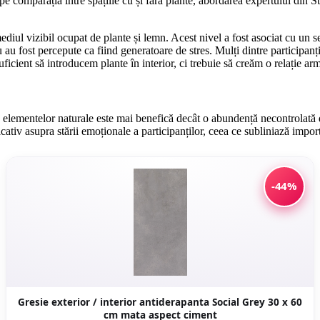
 pe comparația între spațiile cu și fără plante, abordarea expertului din
iul vizibil ocupat de plante și lemn. Acest nivel a fost asociat cu un se
u fost percepute ca fiind generatoare de stres. Mulți dintre participanți 
ficient să introducem plante în interior, ci trebuie să creăm o relație arm
 a elementelor naturale este mai benefică decât o abundență necontrolată d
cativ asupra stării emoționale a participanților, ceea ce subliniază impor
-44%
Gresie exterior / interior antiderapanta Social Grey 30 x 60
cm mata aspect ciment