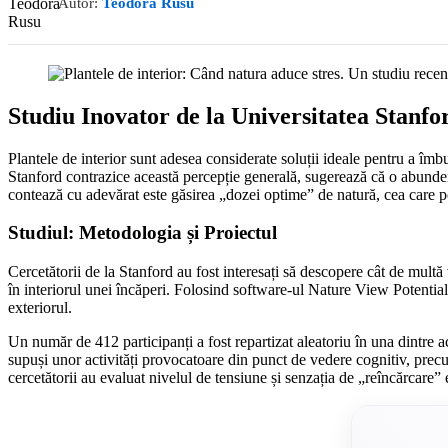
Autor:
Teodora Rusu
Studiu Inovator de la Universitatea Stanfo
Plantele de interior sunt adesea considerate soluții ideale pentru a îmbu
Stanford contrazice această percepție generală, sugerează că o abundenț
contează cu adevărat este găsirea „dozei optime” de natură, cea care po
Studiul: Metodologia și Proiectul
Cercetătorii de la Stanford au fost interesați să descopere cât de multă
în interiorul unei încăperi. Folosind software-ul Nature View Potential 
exteriorul.
Un număr de 412 participanți a fost repartizat aleatoriu în una dintre a
supuși unor activități provocatoare din punct de vedere cognitiv, precum
cercetătorii au evaluat nivelul de tensiune și senzația de „reîncărcare” 