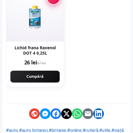
Lichid frana Ravenol
DOT 4 0,25L
26 lei
37 lei
Cumpără
,
,
,
,
,
,
#auto
#auto britanici
#britanie
#online
#rutieră
#utile
#viață