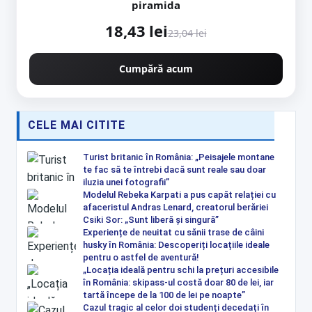
piramida
18,43 lei
23,04 lei
Cumpără acum
CELE MAI CITITE
Turist britanic în România: „Peisajele montane
te fac să te întrebi dacă sunt reale sau doar
iluzia unei fotografii”
Modelul Rebeka Karpati a pus capăt relației cu
afaceristul Andras Lenard, creatorul berăriei
Csiki Sor: „Sunt liberă și singură”
Experiențe de neuitat cu sănii trase de câini
husky în România: Descoperiți locațiile ideale
pentru o astfel de aventură!
„Locația ideală pentru schi la prețuri accesibile
în România: skipass-ul costă doar 80 de lei, iar
tartă începe de la 100 de lei pe noapte”
Cazul tragic al celor doi studenți decedați în