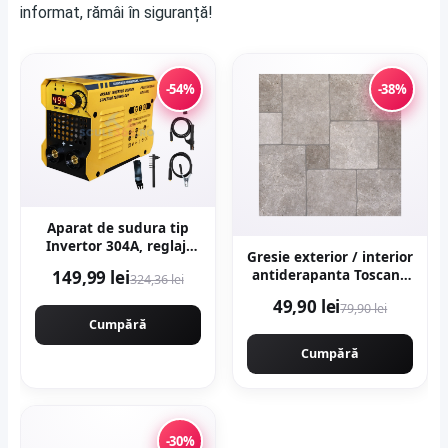
informat, rămâi în siguranță!
-54%
-38%
Aparat de sudura tip
Invertor 304A, reglaj,
Gresie exterior / interior
afisaj digital, ventilat,
antiderapanta Toscana
149,99 lei
324,36 lei
1.6-4mm, Next
Grey 60 x 60 cm mata
Generation - URAL
49,90 lei
79,90 lei
portelanata rectificata
MASH PROFESSIONAL
Cumpără
tip piatra naturala
CMP1694
Cumpără
-30%