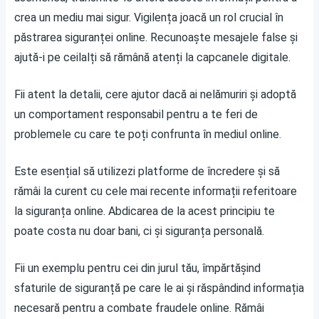
crea un mediu mai sigur. Vigilența joacă un rol crucial în
păstrarea siguranței online. Recunoaște mesajele false și
ajută-i pe ceilalți să rămână atenți la capcanele digitale.
Fii atent la detalii, cere ajutor dacă ai nelămuriri și adoptă
un comportament responsabil pentru a te feri de
problemele cu care te poți confrunta în mediul online.
Este esențial să utilizezi platforme de încredere și să
rămâi la curent cu cele mai recente informații referitoare
la siguranța online. Abdicarea de la acest principiu te
poate costa nu doar bani, ci și siguranța personală.
Fii un exemplu pentru cei din jurul tău, împărtășind
sfaturile de siguranță pe care le ai și răspândind informația
necesară pentru a combate fraudele online. Rămâi