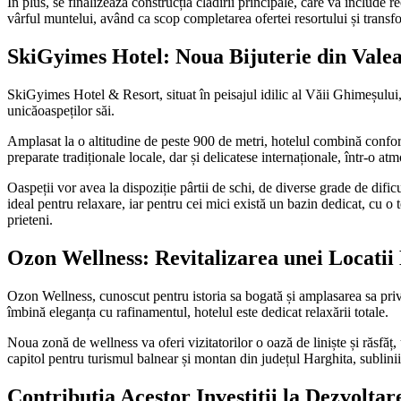
În plus, se finalizează construcția clădirii principale, care va include
vârful muntelui, având ca scop completarea ofertei resortului și transf
SkiGyimes Hotel: Noua Bijuterie din Vale
SkiGyimes Hotel & Resort, situat în peisajul idilic al Văii Ghimeșului
unicăoaspeților săi.
Amplasat la o altitudine de peste 900 de metri, hotelul combină confor
preparate tradiționale locale, dar și delicatese internaționale, într-o at
Oaspeții vor avea la dispoziție pârtii de schi, de diverse grade de dific
ideal pentru relaxare, iar pentru cei mici există un bazin dedicat, cu o 
prieteni.
Ozon Wellness: Revitalizarea unei Locati
Ozon Wellness, cunoscut pentru istoria sa bogată și amplasarea sa priv
îmbină eleganța cu rafinamentul, hotelul este dedicat relaxării totale.
Noua zonă de wellness va oferi vizitatorilor o oază de liniște și răsfă
capitol pentru turismul balnear și montan din județul Harghita, sublini
Contribuția Acestor Investiții la Dezvolta