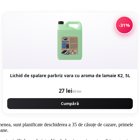
-31%
Lichid de spalare parbriz vara cu aroma de lamaie K2, 5L
27 lei
39 lei
Cumpără
semenea, sunt planificate deschiderea a 35 de căsuțe de cazare, primele
oane.