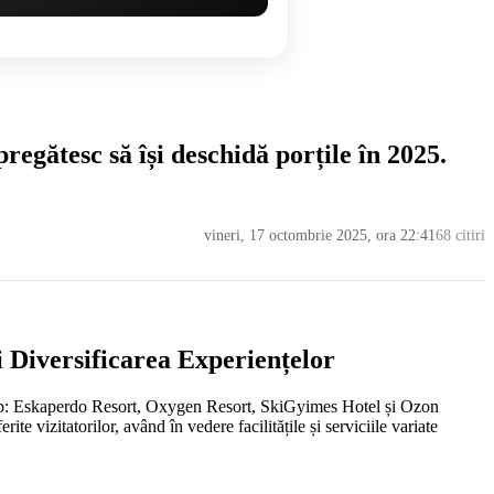
egătesc să își deschidă porțile în 2025.
vineri, 17 octombrie 2025, ora 22:41
68 citiri
i Diversificarea Experiențelor
e top: Eskaperdo Resort, Oxygen Resort, SkiGyimes Hotel și Ozon
ite vizitatorilor, având în vedere facilitățile și serviciile variate