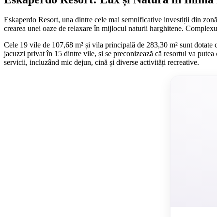
Eskaperdo Resort, una dintre cele mai semnificative investiții din zonă
crearea unei oaze de relaxare în mijlocul naturii harghitene. Complex
Cele 19 vile de 107,68 m² și vila principală de 283,30 m² sunt dotate cu
jacuzzi privat în 15 dintre vile, și se preconizează că resortul va pute
servicii, incluzând mic dejun, cină și diverse activități recreative.