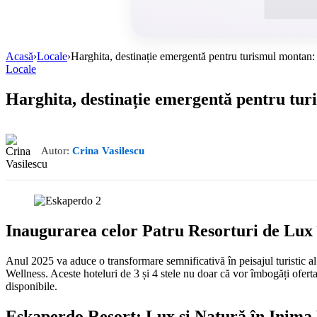
Acasă
›
Locale
›
Harghita, destinație emergentă pentru turismul montan: P
Locale
Harghita, destinație emergentă pentru turis
Autor:
Crina Vasilescu
Inaugurarea celor Patru Resorturi de Lux î
Anul 2025 va aduce o transformare semnificativă în peisajul turistic 
Wellness. Aceste hoteluri de 3 și 4 stele nu doar că vor îmbogăți oferta tu
disponibile.
Eskaperdo Resort: Lux și Natură în Inima