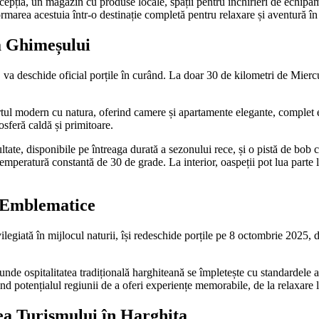
 recepția, un magazin cu produse locale, spații pentru închirieri de echip
ormarea acestuia într-o destinație completă pentru relaxare și aventură 
a Ghimeșului
, va deschide oficial porțile în curând. La doar 30 de kilometri de Mierc
tul modern cu natura, oferind camere și apartamente elegante, complet e
mosferă caldă și primitoare.
ultate, disponibile pe întreaga durată a sezonului rece, și o pistă de bob c
temperatură constantă de 30 de grade. La interior, oaspeții pot lua parte l
i Emblematice
ilegiată în mijlocul naturii, își redeschide porțile pe 8 octombrie 2025
ț, unde ospitalitatea tradițională harghiteană se împletește cu standarde
ind potențialul regiunii de a oferi experiențe memorabile, de la relaxare
rea Turismului în Harghita