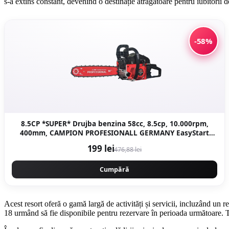
s-a extins constant, devenind o destinație atrăgătoare pentru iubitorii d
-58%
8.5CP *SUPER* Drujba benzina 58cc, 8.5cp, 10.000rpm,
400mm, CAMPION PROFESIONALL GERMANY EasyStart
New Generation CMP1312R
199 lei
476,88 lei
Cumpără
Acest resort oferă o gamă largă de activități și servicii, incluzând un 
18 urmând să fie disponibile pentru rezervare în perioada următoare. T