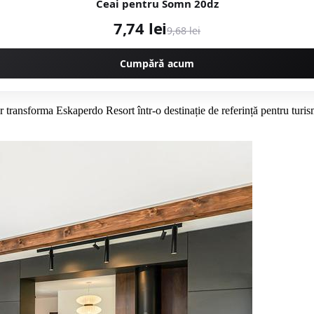
Ceai pentru Somn 20dz
7,74 lei
9,68 lei
Cumpără acum
r transforma Eskaperdo Resort într-o destinație de referință pentru turis