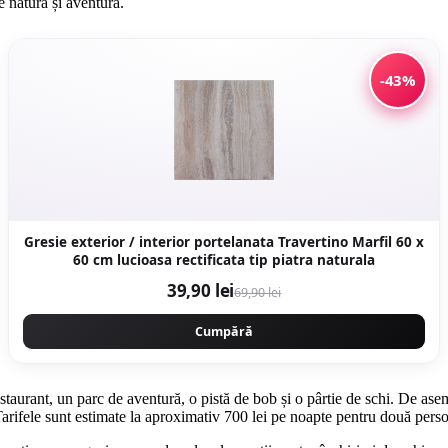
e natură și aventură.
-43%
Gresie exterior / interior portelanata Travertino Marfil 60 x
60 cm lucioasa rectificata tip piatra naturala
39,90 lei
69,90 lei
Cumpără
restaurant, un parc de aventură, o pistă de bob și o pârtie de schi. De a
arifele sunt estimate la aproximativ 700 lei pe noapte pentru două pers