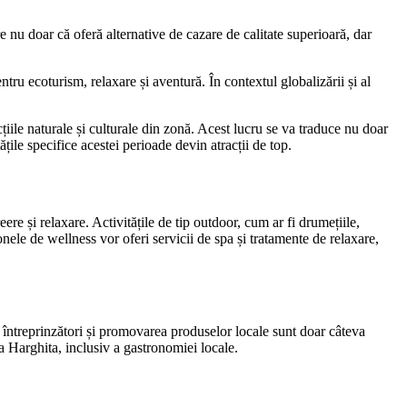
 nu doar că oferă alternative de cazare de calitate superioară, dar
tru ecoturism, relaxare și aventură. În contextul globalizării și al
cțiile naturale și culturale din zonă. Acest lucru se va traduce nu doar
tățile specifice acestei perioade devin atracții de top.
eere și relaxare. Activitățile de tip outdoor, cum ar fi drumețiile,
onele de wellness vor oferi servicii de spa și tratamente de relaxare,
ii întreprinzători și promovarea produselor locale sunt doar câteva
ona Harghita, inclusiv a gastronomiei locale.