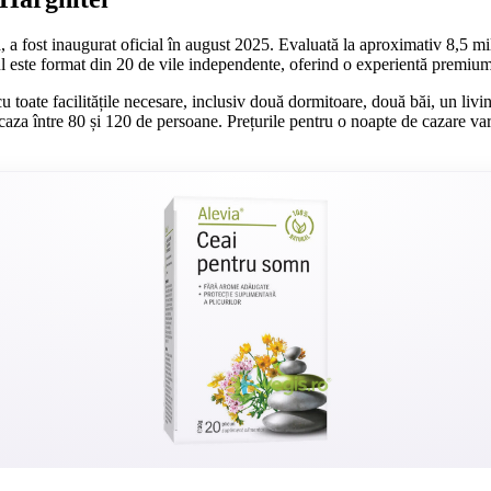
, a fost inaugurat oficial în august 2025. Evaluată la aproximativ 8,5 m
ul este format din 20 de vile independente, oferind o experientă premiu
 toate facilitățile necesare, inclusiv două dormitoare, două băi, un livi
a caza între 80 și 120 de persoane. Prețurile pentru o noapte de cazare va