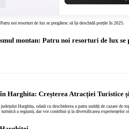
atru noi resorturi de lux se pregătesc să își deschidă porțile în 2025.
mul montan: Patru noi resorturi de lux se pr
n Harghita: Creșterea Atracției Turistice ș
al județului Harghita, odată cu deschiderea a patru unități de cazare d
ristică a regiunii, dar vor contribui și la diversificarea experiențelor ofer
 Harghitei