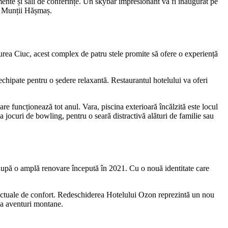
amente și săli de conferințe. Un skybar impresionant va fi inaugurat pe
în Munții Hășmaș.
urea Ciuc, acest complex de patru stele promite să ofere o experiență
chipate pentru o ședere relaxantă. Restaurantul hotelului va oferi
are funcționează tot anul. Vara, piscina exterioară încălzită este locul
a jocuri de bowling, pentru o seară distractivă alături de familie sau
, după o amplă renovare începută în 2021. Cu o nouă identitate care
le actuale de confort. Redeschiderea Hotelului Ozon reprezintă un nou
 la aventuri montane.