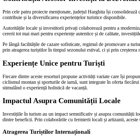
Prin cele patru proiecte menționate, județul Harghita își consolidează 
contribuie și la diversificarea experiențelor turistice disponibile.
Autoritățile locale și investitorii privați colaborează pentru a moderni
cererii tot mai mari pentru experiențe autentice și de calitate, investiți
Pe lângă facilitățile de cazare sofisticate, regimul de promovare a turis
prin atragerea turiștilor în timpul sezonului estival, ci și prin creșterea
Experiențe Unice pentru Turiști
Fiecare dintre aceste resorturi propune activități variate care își propun 
ciclismul montan și sporturile de iarnă, sunt integrate în oferta fiecăru
stimulând o experiență holistică de vacanță.
Impactul Asupra Comunității Locale
Investițiile în turism au un impact semnificativ și asupra comunității l
dintre beneficii. Prin colaborările cu fermierii locali și artizanii, aces
Atragerea Turiștilor Internaționali