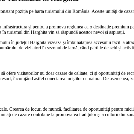
constant poziția pe harta turismului din România. Aceste unități de cazare
za infrastructura și pentru a promova regiunea ca o destinație premium pen
ile în turismul din Harghita vin să răspundă acestor nevoi și aspirații.
mului în județul Harghita vizează și îmbunătățirea accesului facil la atra
 numărului de vizitatori în sezonul de iarnă, când pârtiile de schi și activi
să ofere vizitatorilor nu doar cazare de calitate, ci și oportunități de recr
i resort, încurajând astfel conectarea turiștilor cu natura. De asemenea, z
ocale. Crearea de locuri de muncă, facilitarea de oportunități pentru mic
te unități de cazare contribuie la promovarea tradițiilor și a culturii din z