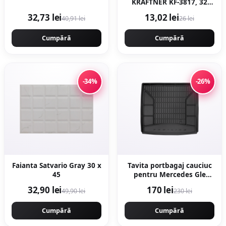
KRAFTNER KF-3817, 32
dinti, 64 pinteni, pas
32,73 lei
13,02 lei
40,91 lei
26 lei
0.325 motofierastrau
Cumpără
Cumpără
-34%
-26%
Faianta Satvario Gray 30 x
Tavita portbagaj cauciuc
45
pentru Mercedes Gle
(V167) Suv 10.18-
32,90 lei
170 lei
49,90 lei
230 lei
Cumpără
Cumpără