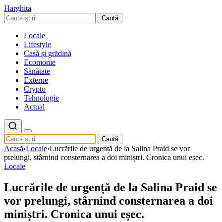
Harghita
Caută
Locale
Lifestyle
Casă și grădină
Ecomonie
Sănătate
Externe
Crypto
Tehnologie
Actual
Caută
Acasă
›
Locale
›
Lucrările de urgență de la Salina Praid se vor
prelungi, stârnind consternarea a doi miniștri. Cronica unui eșec.
Locale
Lucrările de urgență de la Salina Praid se
vor prelungi, stârnind consternarea a doi
miniștri. Cronica unui eșec.