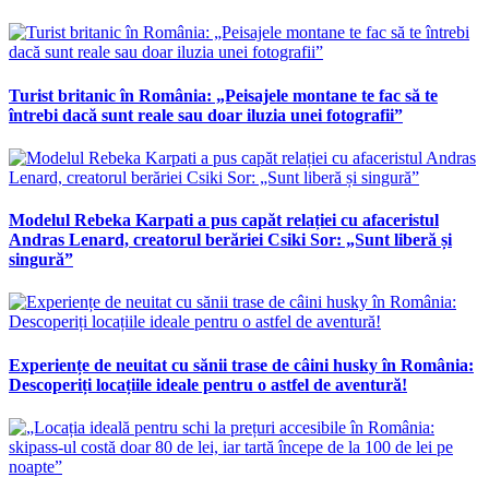
Turist britanic în România: „Peisajele montane te fac să te
întrebi dacă sunt reale sau doar iluzia unei fotografii”
Modelul Rebeka Karpati a pus capăt relației cu afaceristul
Andras Lenard, creatorul berăriei Csiki Sor: „Sunt liberă și
singură”
Experiențe de neuitat cu sănii trase de câini husky în România:
Descoperiți locațiile ideale pentru o astfel de aventură!