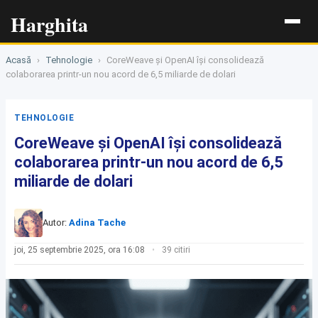
Harghita
Acasă
›
Tehnologie
›
CoreWeave și OpenAI își consolidează
colaborarea printr-un nou acord de 6,5 miliarde de dolari
TEHNOLOGIE
CoreWeave și OpenAI își consolidează
colaborarea printr-un nou acord de 6,5
miliarde de dolari
Autor:
Adina Tache
joi, 25 septembrie 2025, ora 16:08
39 citiri