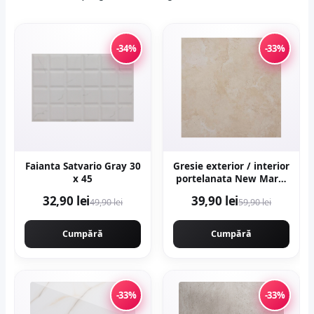
-34%
-33%
Faianta Satvario Gray 30
Gresie exterior / interior
x 45
portelanata New Marfil
Beige 60 x 60 cm
32,90 lei
39,90 lei
49,90 lei
59,90 lei
lucioasa rectificata tip
piatra naturala
Cumpără
Cumpără
-33%
-33%