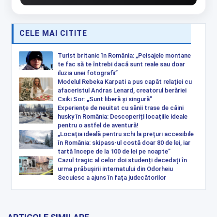
CELE MAI CITITE
Turist britanic în România: „Peisajele montane
te fac să te întrebi dacă sunt reale sau doar
iluzia unei fotografii”
Modelul Rebeka Karpati a pus capăt relației cu
afaceristul Andras Lenard, creatorul berăriei
Csiki Sor: „Sunt liberă și singură”
Experiențe de neuitat cu sănii trase de câini
husky în România: Descoperiți locațiile ideale
pentru o astfel de aventură!
„Locația ideală pentru schi la prețuri accesibile
în România: skipass-ul costă doar 80 de lei, iar
tartă începe de la 100 de lei pe noapte”
Cazul tragic al celor doi studenți decedați în
urma prăbușirii internatului din Odorheiu
Secuiesc a ajuns în fața judecătorilor