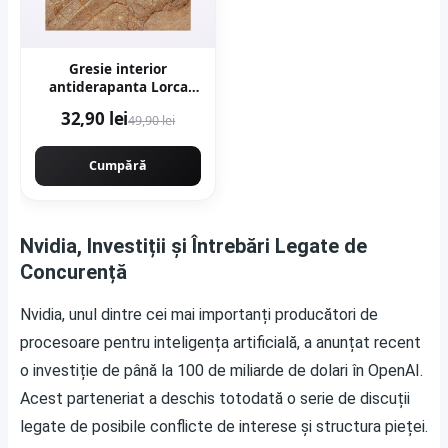
Gresie interior
antiderapanta Lorca
Dark Brown 30 x 30 cm
32,90 lei
49,90 lei
mata tip marmura
Cumpără
Nvidia, Investiții și Întrebări Legate de
Concurență
Nvidia, unul dintre cei mai importanți producători de
procesoare pentru inteligența artificială, a anunțat recent
o investiție de până la 100 de miliarde de dolari în OpenAI.
Acest parteneriat a deschis totodată o serie de discuții
legate de posibile conflicte de interese și structura pieței.