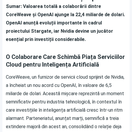
Sumar: Valoarea totală a colaborării dintre
CoreWeave și OpenAI ajunge la 22,4 miliarde de dolari.
OpenAI anunță evoluții importante în cadrul
proiectului Stargate, iar Nvidia devine un jucător
esențial prin investiții considerabile.
O Colaborare Care Schimbă Piața Serviciilor
Cloud pentru Inteligența Artificială
CoreWeave, un furnizor de servicii cloud sprijinit de Nvidia,
a încheiat un nou acord cu OpenAI, în valoare de 6,5
miliarde de dolari. Această mișcare reprezintă un moment
semnificativ pentru industria tehnologică, în contextul în
care investițiile în inteligența artificială cresc într-un ritm
alarmant. Parteneriatul, anunțat marți, semnifică a treia
extindere majoră din acest an, consolidând o relație deja