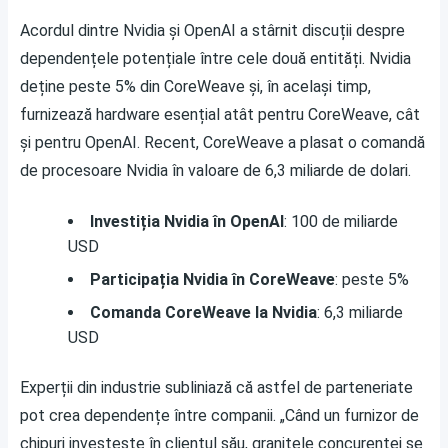
Acordul dintre Nvidia și OpenAI a stârnit discuții despre
dependențele potențiale între cele două entități. Nvidia
deține peste 5% din CoreWeave și, în același timp,
furnizează hardware esențial atât pentru CoreWeave, cât
și pentru OpenAI. Recent, CoreWeave a plasat o comandă
de procesoare Nvidia în valoare de 6,3 miliarde de dolari.
Investiția Nvidia în OpenAI
: 100 de miliarde
USD
Participația Nvidia în CoreWeave
: peste 5%
Comanda CoreWeave la Nvidia
: 6,3 miliarde
USD
Experții din industrie subliniază că astfel de parteneriate
pot crea dependențe între companii. „Când un furnizor de
chipuri investește în clientul său, granițele concurenței se