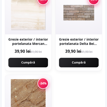
Gresie exterior / interior
Gresie exterior / interior
portelanata Mercan
portelanata Delta Beige
Beige 48 x 48 cm
30 x 60 cm mata
39,90 lei
39,90 lei
61,90 lei
61,90 lei
lucioasa tip marmura
rectificata tip piatra
Cumpără
Cumpără
-34%