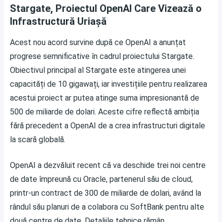
Stargate, Proiectul OpenAI Care Vizează o
Infrastructură Uriașă
Acest nou acord survine după ce OpenAI a anunțat
progrese semnificative în cadrul proiectului Stargate.
Obiectivul principal al Stargate este atingerea unei
capacități de 10 gigawați, iar investițiile pentru realizarea
acestui proiect ar putea atinge suma impresionantă de
500 de miliarde de dolari. Aceste cifre reflectă ambiția
fără precedent a OpenAI de a crea infrastructuri digitale
la scară globală.
OpenAI a dezvăluit recent că va deschide trei noi centre
de date împreună cu Oracle, partenerul său de cloud,
printr-un contract de 300 de miliarde de dolari, având la
rândul său planuri de a colabora cu SoftBank pentru alte
două centre de date. Detaliile tehnice rămân