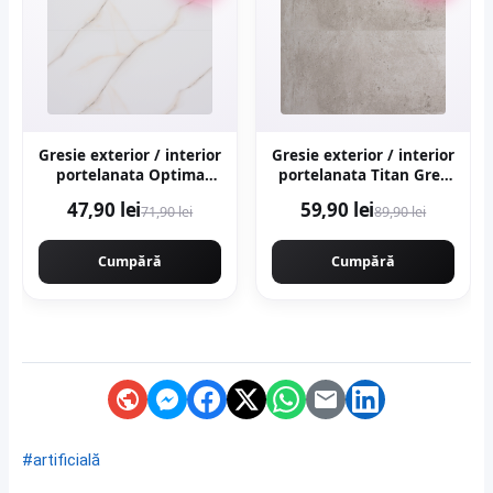
Gresie exterior / interior
Gresie exterior / interior
portelanata Optima
portelanata Titan Grey
Onyx 60 x 120 cm
60 x 120 cm mata
47,90 lei
59,90 lei
71,90 lei
89,90 lei
lucioasa rectificata tip
rectificata aspect
marmura
ciment
Cumpără
Cumpără
#artificială