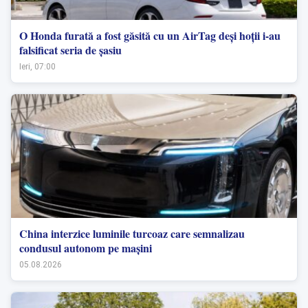
O Honda furată a fost găsită cu un AirTag deși hoții i-au
falsificat seria de șasiu
Ieri, 07:00
China interzice luminile turcoaz care semnalizau
condusul autonom pe mașini
05.08.2026