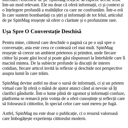
într-un mod relevant. Ele nu doar că oferă informații, ci și context și
o înțelegere profundă a realităților cu care ne confruntăm. Într-o eră
în care suntem bombardați cu știri și informații de tot felul, articolul
de pe SpinMag reușește să ofere o claritate și o profunzime rare.
Ușa Spre O Converstație Deschisă
Pentru mine, cititorul care deschide o pagină ca pe o ușă spre o
conversație, asta este ceea ce contează cel mai mult. SpinMag
reușește să creeze un ambient prietenos și primitor, unde fiecare
cititor își poate găsi locul și poate găsi răspunsuri la întrebările care îi
macină mintea. De la subiecte profunde la discuții de interes
cotidian, fiecare articol invită la reflexie și deschide noi perspective
asupra lumii în care trăim.
SpinMag devine astfel nu doar o sursă de informații, ci și un prieten
virtual care îți oferă o mână de ajutor atunci când ai nevoie să îți
clarifici gândurile. Într-o lume plină de zgomot și informații confuze,
platforma se remarcă prin voința de a oferi cunoștințe și reflecții care
să folosească cititorilor, în special celor care sunt mereu pe fugă.
Astfel, SpinMag nu este doar o publicație, ci o resursă valoroasă
care îmbogățește experiența cititorului modern.