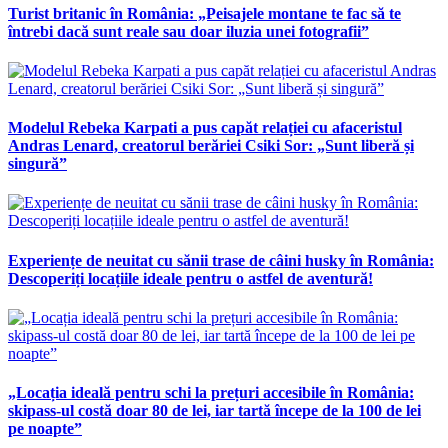
Turist britanic în România: „Peisajele montane te fac să te
întrebi dacă sunt reale sau doar iluzia unei fotografii”
Modelul Rebeka Karpati a pus capăt relației cu afaceristul
Andras Lenard, creatorul berăriei Csiki Sor: „Sunt liberă și
singură”
Experiențe de neuitat cu sănii trase de câini husky în România:
Descoperiți locațiile ideale pentru o astfel de aventură!
„Locația ideală pentru schi la prețuri accesibile în România:
skipass-ul costă doar 80 de lei, iar tartă începe de la 100 de lei
pe noapte”