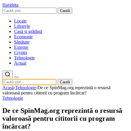
Harghita
Caută
Locale
Lifestyle
Casă și grădină
Ecomonie
Sănătate
Externe
Crypto
Tehnologie
Actual
Caută
Acasă
›
Tehnologie
›
De ce SpinMag.org reprezintă o resursă
valoroasă pentru cititorii cu program încărcat?
Tehnologie
De ce SpinMag.org reprezintă o resursă
valoroasă pentru cititorii cu program
încărcat?