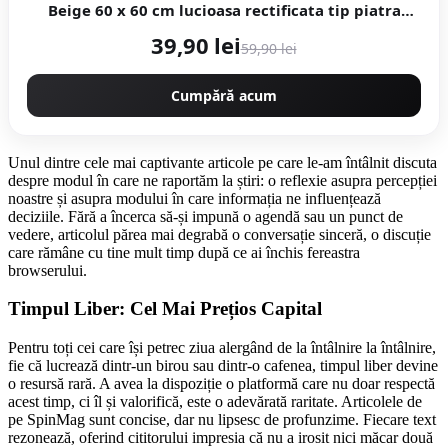
Beige 60 x 60 cm lucioasa rectificata tip piatra
naturala
39,90 lei
59,90 lei
Cumpără acum
Unul dintre cele mai captivante articole pe care le-am întâlnit discuta
despre modul în care ne raportăm la știri: o reflexie asupra percepției
noastre și asupra modului în care informația ne influențează
deciziile. Fără a încerca să-și impună o agendă sau un punct de
vedere, articolul părea mai degrabă o conversație sinceră, o discuție
care rămâne cu tine mult timp după ce ai închis fereastra
browserului.
Timpul Liber: Cel Mai Prețios Capital
Pentru toți cei care își petrec ziua alergând de la întâlnire la întâlnire,
fie că lucrează dintr-un birou sau dintr-o cafenea, timpul liber devine
o resursă rară. A avea la dispoziție o platformă care nu doar respectă
acest timp, ci îl și valorifică, este o adevărată raritate. Articolele de
pe SpinMag sunt concise, dar nu lipsesc de profunzime. Fiecare text
rezonează, oferind cititorului impresia că nu a irosit nici măcar două