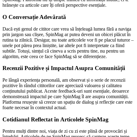
hrănește cu articole care îți oferă perspective esențiale.
O Conversație Adevărată
Dacă ești genul de cititor care vrea să înțeleagă lumea fără a naviga
prin jargon sau clișee, SpinMag ar putea deveni un obicei plăcut în
rutina ta zilnică. Desigur, nu toate articolele vor fi pe placul tuturor –
unele pot părea prea liniștite, iar altele pot fi interpretate ca fiind
subtile. Totuși, simțul că cineva a scris pentru tine, nu pentru un
algoritm, este ceea ce face SpinMag să se diferențieze.
Recenzii Pozitive și Impactul Asupra Comunității
Pe lângă experiența personală, am observat și o serie de recenzii
pozitive în rândul cititorilor care apreciază valoarea și calitatea
conținutului publicat. Aceste feedback-uri sunt esențiale, deoarece
demonstrează impactul pe care SpinMag îl are asupra comunității.
Platforma reușește să creeze un spațiu de dialog și reflecție care este
foarte necesar în contextul actual.
Cotidianul Reflectat în Articolele SpinMag
Pentru mulți dintre noi, viața de zi cu zi este plină de provocări și
întrebări. Articolele de pe SpinMag reușesc să capteze aceste teme