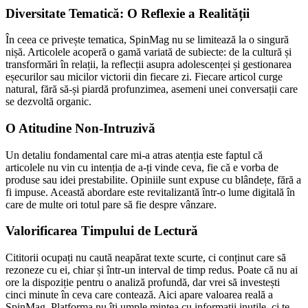
Diversitate Tematică: O Reflexie a Realității
În ceea ce privește tematica, SpinMag nu se limitează la o singură
nișă. Articolele acoperă o gamă variată de subiecte: de la cultură și
transformări în relații, la reflecții asupra adolescenței și gestionarea
eșecurilor sau micilor victorii din fiecare zi. Fiecare articol curge
natural, fără să-și piardă profunzimea, asemeni unei conversații care
se dezvoltă organic.
O Atitudine Non-Intruzivă
Un detaliu fondamental care mi-a atras atenția este faptul că
articolele nu vin cu intenția de a-ți vinde ceva, fie că e vorba de
produse sau idei prestabilite. Opiniile sunt expuse cu blândețe, fără a
fi impuse. Această abordare este revitalizantă într-o lume digitală în
care de multe ori totul pare să fie despre vânzare.
Valorificarea Timpului de Lectură
Cititorii ocupați nu caută neapărat texte scurte, ci conținut care să
rezoneze cu ei, chiar și într-un interval de timp redus. Poate că nu ai
ore la dispoziție pentru o analiză profundă, dar vrei să investești
cinci minute în ceva care contează. Aici apare valoarea reală a
SpinMag. Platforma nu îți umple mintea cu informații inutile, ci te