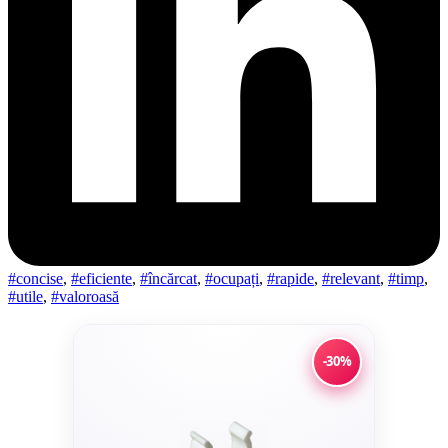
#concise
,
#eficiente
,
#încărcat
,
#ocupați
,
#rapide
,
#relevant
,
#timp
,
#utile
,
#valoroasă
-30%