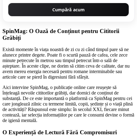
Cumpără acum
SpinMag: O Oază de Conținut pentru Cititorii
Grăbiți
Există momente în viața noastră de zi cu zi când timpul pare să ne
alunece printre degete. Poate fi o scurtă pauză de cafea, cele zece
minute petrecute în metrou sau timpul petrecut într-o sală de
așteptare. În aceste clipe, ne dorim să citim ceva de calitate, dar nu
avem mereu energia necesară pentru romane interminabile sau
articole care se pierd în digresiuni fără sfârșit.
Aici intervine SpinMag, o publicație online care reușește să
înțeleagă nevoile cititorilor grăbiți, dar dornici de conținut de
substanță. De ce este importantă o platformă ca SpinMag pentru cei
care jonglează zilnic cu termene limită, copii, ședințe și o viață plină
de activități? Răspunsul este simplu: în secolul XXI, fiecare minut
contează, iar selecția informațiilor pe care le consumi devine o formă
de igienă mentală.
O Experiență de Lectură Fără Compromisuri