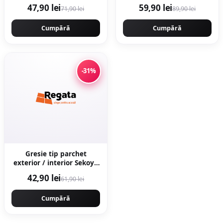
60 x 120 cm lucioasa
x 120 cm mata rectificata
47,90 lei
59,90 lei
71,90 lei
89,90 lei
rectificata tip marmura
aspect ciment
Cumpără
Cumpără
-31%
Gresie tip parchet
exterior / interior Sekoya
Beige 20 5 x 60 cm mata
42,90 lei
61,90 lei
portelanata
antiderapanta
Cumpără