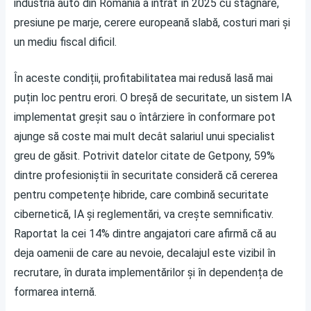
industria auto din România a intrat în 2025 cu stagnare,
presiune pe marje, cerere europeană slabă, costuri mari și
un mediu fiscal dificil.
În aceste condiții, profitabilitatea mai redusă lasă mai
puțin loc pentru erori. O breșă de securitate, un sistem IA
implementat greșit sau o întârziere în conformare pot
ajunge să coste mai mult decât salariul unui specialist
greu de găsit. Potrivit datelor citate de
Getpony
, 59%
dintre profesioniștii în securitate consideră că cererea
pentru competențe hibride, care combină securitate
cibernetică, IA și reglementări, va crește semnificativ.
Raportat la cei 14% dintre angajatori care afirmă că au
deja oamenii de care au nevoie, decalajul este vizibil în
recrutare, în durata implementărilor și în dependența de
formarea internă.