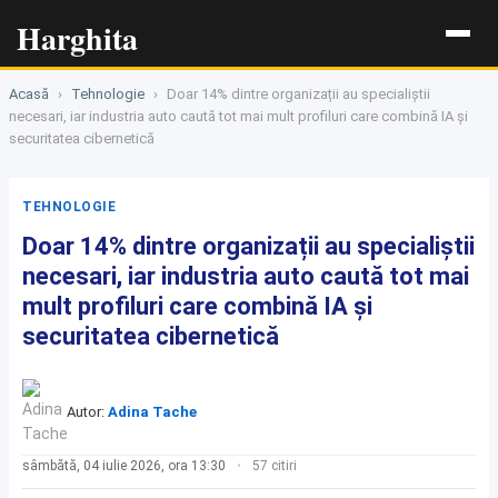
Harghita
Acasă
›
Tehnologie
›
Doar 14% dintre organizații au specialiștii
necesari, iar industria auto caută tot mai mult profiluri care combină IA și
securitatea cibernetică
TEHNOLOGIE
Doar 14% dintre organizații au specialiștii
necesari, iar industria auto caută tot mai
mult profiluri care combină IA și
securitatea cibernetică
Autor:
Adina Tache
sâmbătă, 04 iulie 2026, ora 13:30
57 citiri