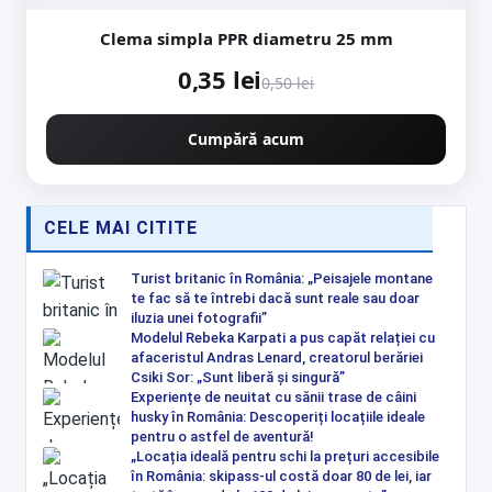
Clema simpla PPR diametru 25 mm
0,35 lei
0,50 lei
Cumpără acum
CELE MAI CITITE
Turist britanic în România: „Peisajele montane
te fac să te întrebi dacă sunt reale sau doar
iluzia unei fotografii”
Modelul Rebeka Karpati a pus capăt relației cu
afaceristul Andras Lenard, creatorul berăriei
Csiki Sor: „Sunt liberă și singură”
Experiențe de neuitat cu sănii trase de câini
husky în România: Descoperiți locațiile ideale
pentru o astfel de aventură!
„Locația ideală pentru schi la prețuri accesibile
în România: skipass-ul costă doar 80 de lei, iar