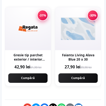
-31%
-30%
Gresie tip parchet
Faianta Living Alava
exterior / interior
Blue 20 x 30
Sekoya Beige 20 5 x 60
42,90 lei
27,90 lei
61,90 lei
39,90 lei
cm mata portelanata
antiderapanta
Cumpără
Cumpără