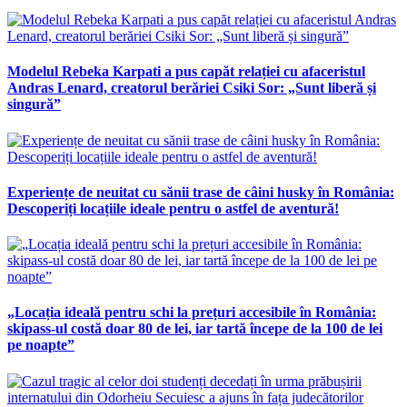
Modelul Rebeka Karpati a pus capăt relației cu afaceristul
Andras Lenard, creatorul berăriei Csiki Sor: „Sunt liberă și
singură”
Experiențe de neuitat cu sănii trase de câini husky în România:
Descoperiți locațiile ideale pentru o astfel de aventură!
„Locația ideală pentru schi la prețuri accesibile în România:
skipass-ul costă doar 80 de lei, iar tartă începe de la 100 de lei
pe noapte”