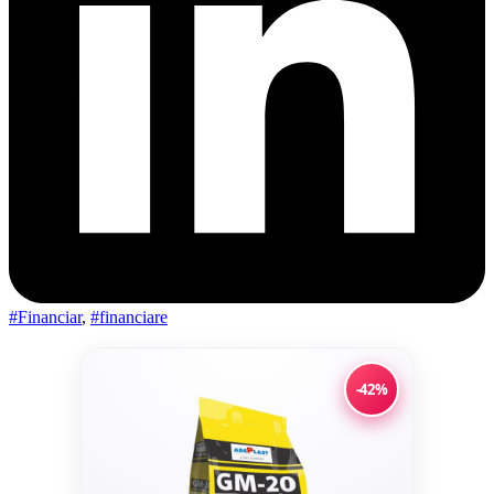
#Financiar
,
#financiare
-42%