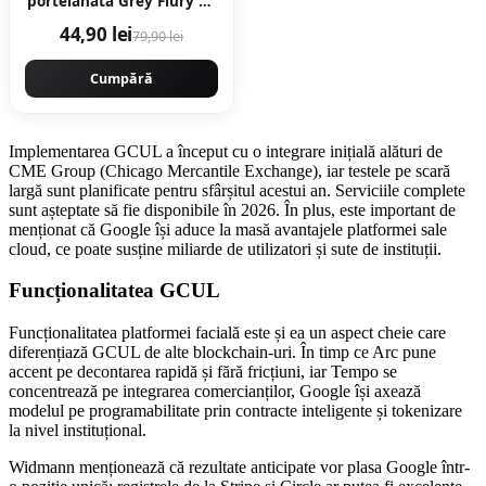
portelanata Grey Flury 60
x 120 cm lucioasa
44,90 lei
79,90 lei
rectificata tip marmura
Cumpără
Implementarea GCUL a început cu o integrare inițială alături de
CME Group (Chicago Mercantile Exchange), iar testele pe scară
largă sunt planificate pentru sfârșitul acestui an. Serviciile complete
sunt așteptate să fie disponibile în 2026. În plus, este important de
menționat că Google își aduce la masă avantajele platformei sale
cloud, ce poate susține miliarde de utilizatori și sute de instituții.
Funcționalitatea GCUL
Funcționalitatea platformei facială este și ea un aspect cheie care
diferențiază GCUL de alte blockchain-uri. În timp ce Arc pune
accent pe decontarea rapidă și fără fricțiuni, iar Tempo se
concentrează pe integrarea comercianților, Google își axează
modelul pe programabilitate prin contracte inteligente și tokenizare
la nivel instituțional.
Widmann menționează că rezultate anticipate vor plasa Google într-