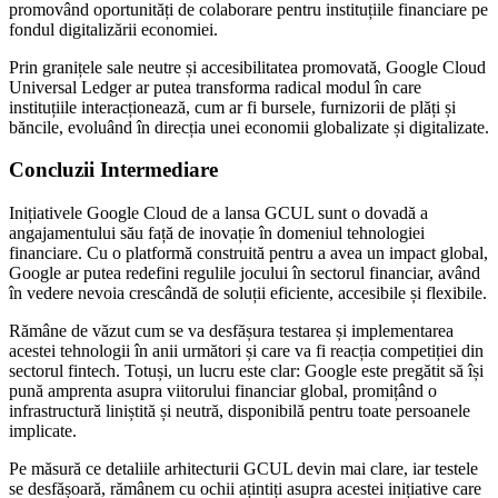
promovând oportunități de colaborare pentru instituțiile financiare pe
fondul digitalizării economiei.
Prin granițele sale neutre și accesibilitatea promovată, Google Cloud
Universal Ledger ar putea transforma radical modul în care
instituțiile interacționează, cum ar fi bursele, furnizorii de plăți și
băncile, evoluând în direcția unei economii globalizate și digitalizate.
Concluzii Intermediare
Inițiativele Google Cloud de a lansa GCUL sunt o dovadă a
angajamentului său față de inovație în domeniul tehnologiei
financiare. Cu o platformă construită pentru a avea un impact global,
Google ar putea redefini regulile jocului în sectorul financiar, având
în vedere nevoia crescândă de soluții eficiente, accesibile și flexibile.
Rămâne de văzut cum se va desfășura testarea și implementarea
acestei tehnologii în anii următori și care va fi reacția competiției din
sectorul fintech. Totuși, un lucru este clar: Google este pregătit să își
pună amprenta asupra viitorului financiar global, promițând o
infrastructură liniștită și neutră, disponibilă pentru toate persoanele
implicate.
Pe măsură ce detaliile arhitecturii GCUL devin mai clare, iar testele
se desfășoară, rămânem cu ochii ațintiți asupra acestei inițiative care