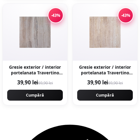
-43%
-43%
Gresie exterior / interior
Gresie exterior / interior
portelanata Travertino
portelanata Travertino
Marfil 60 x 60 cm lucioasa
Crema 60 x 60 cm
39,90 lei
39,90 lei
69,90 lei
69,90 lei
rectificata tip piatra
lucioasa rectificata tip
naturala
piatra naturala
Cumpără
Cumpără