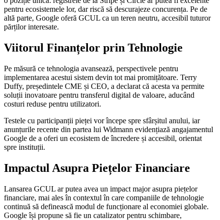
o poziție unică: registrele de la Stripe și Circle ar putea fi excelente
pentru ecosistemele lor, dar riscă să descurajeze concurența. Pe de
altă parte, Google oferă GCUL ca un teren neutru, accesibil tuturor
părților interesate.
Viitorul Finanțelor prin Tehnologie
Pe măsură ce tehnologia avansează, perspectivele pentru
implementarea acestui sistem devin tot mai promițătoare. Terry
Duffy, președintele CME și CEO, a declarat că acesta va permite
soluții inovatoare pentru transferul digital de valoare, aducând
costuri reduse pentru utilizatori.
Testele cu participanții pieței vor începe spre sfârșitul anului, iar
anunțurile recente din partea lui Widmann evidențiază angajamentul
Google de a oferi un ecosistem de încredere și accesibil, orientat
spre instituții.
Impactul Asupra Piețelor Financiare
Lansarea GCUL ar putea avea un impact major asupra piețelor
financiare, mai ales în contextul în care companiile de tehnologie
continuă să definească modul de funcționare al economiei globale.
Google își propune să fie un catalizator pentru schimbare,