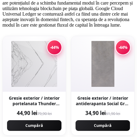
are potențialul de a schimba fundamental modul în care percepem și
utilizăm tehnologia blockchain pe piața globală. Google Cloud
Universal Ledger se conturează astfel ca fiind una dintre cele mai
așteptate inovații în domeniul fintech, cu speranța de a revoluționa
modul în care este gestionat fluxul de capital în întreaga lume.
-44%
-44%
Gresie exterior / interior
Gresie exterior / interior
portelanata Thunder
antiderapanta Social Grey
White Bookmatch B 60 x
30 x 60 cm mata aspect
44,90 lei
34,90 lei
79,90 lei
61,90 lei
120 cm lucioasa
ciment
rectificata tip marmura
Cumpără
Cumpără