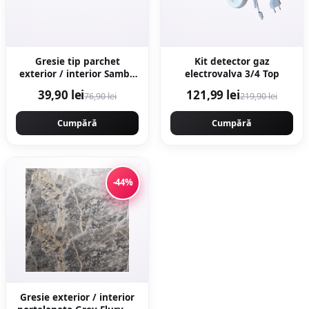
Gresie tip parchet
Kit detector gaz
exterior / interior Samba
electrovalva 3/4 Top
Multi 15 x 90 cm mata
39,90 lei
121,99 lei
76,90 lei
219,90 lei
portelanata
antiderapanta
Cumpără
Cumpără
-44%
Gresie exterior / interior