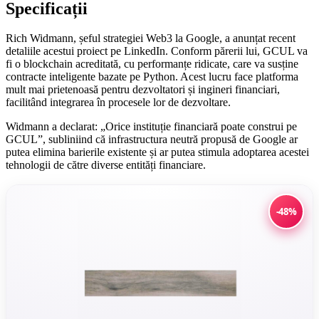
Specificații
Rich Widmann, șeful strategiei Web3 la Google, a anunțat recent
detaliile acestui proiect pe LinkedIn. Conform părerii lui, GCUL va
fi o blockchain acreditată, cu performanțe ridicate, care va susține
contracte inteligente bazate pe Python. Acest lucru face platforma
mult mai prietenoasă pentru dezvoltatori și ingineri financiari,
facilitând integrarea în procesele lor de dezvoltare.
Widmann a declarat: „Orice instituție financiară poate construi pe
GCUL”, subliniind că infrastructura neutră propusă de Google ar
putea elimina barierile existente și ar putea stimula adoptarea acestei
tehnologii de către diverse entități financiare.
-48%