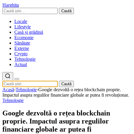
Harghita
Caută
Locale
Lifestyle
Casă și grădină
Ecomonie
Sănătate
Externe
Crypto
Tehnologie
Actual
Caută
Acasă
›
Tehnologie
›
Google dezvoltă o rețea blockchain proprie.
Impactul asupra regulilor financiare globale ar putea fi revoluționar.
Tehnologie
Google dezvoltă o rețea blockchain
proprie. Impactul asupra regulilor
financiare globale ar putea fi