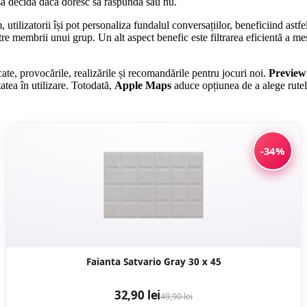
 să decidă dacă doresc să răspundă sau nu.
 utilizatorii își pot personaliza fundalul conversațiilor, beneficiind ast
tre membrii unui grup. Un alt aspect benefic este filtrarea eficientă a 
ucate, provocările, realizările și recomandările pentru jocuri noi.
Preview
atea în utilizare. Totodată,
Apple Maps
aduce opțiunea de a alege rutele 
-34%
Faianta Satvario Gray 30 x 45
32,90 lei
49,90 lei