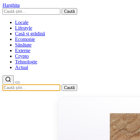
Harghita
Caută
Locale
Lifestyle
Casă și grădină
Ecomonie
Sănătate
Externe
Crypto
Tehnologie
Actual
Caută