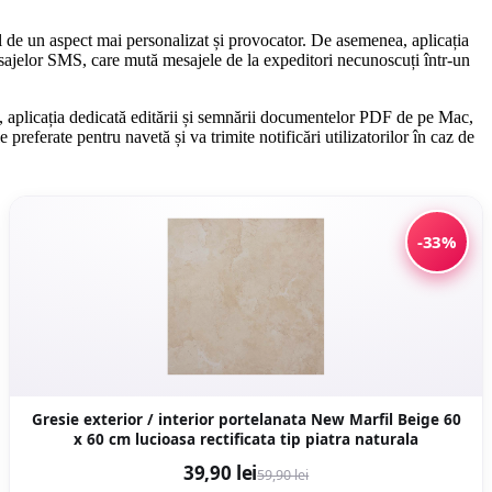
fel de un aspect mai personalizat și provocator. De asemenea, aplicația
mesajelor SMS, care mută mesajele de la expeditori necunoscuți într-un
, aplicația dedicată editării și semnării documentelor PDF de pe Mac,
preferate pentru navetă și va trimite notificări utilizatorilor în caz de
-33%
Gresie exterior / interior portelanata New Marfil Beige 60
x 60 cm lucioasa rectificata tip piatra naturala
39,90 lei
59,90 lei