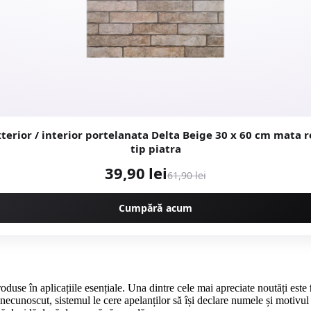
r / interior portelanata Delta Beige 30 x 60 cm mata rectificata
tip piatra
39,90 lei
61,90 lei
Cumpără acum
troduse în aplicațiile esențiale. Una dintre cele mai apreciate noutăți este
ecunoscut, sistemul le cere apelanților să își declare numele și motivul a