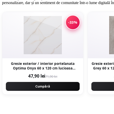
personalizare, dar și un sentiment de comunitate într-o lume digitală 
-33%
Gresie exterior / interior portelanata
Gresie exteri
Optima Onyx 60 x 120 cm lucioasa
Grey 60 x 120 cm mata rectificata aspect
rectificata tip marmura
47,90 lei
71,90 lei
Cumpără