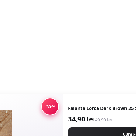
-30%
34,90 lei
49,90 lei
Cump