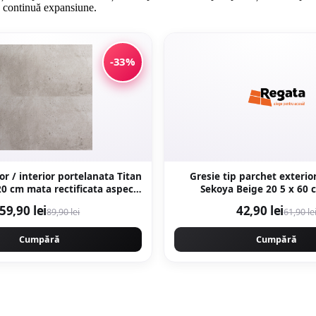
în continuă expansiune.
-33%
or / interior portelanata Titan
Gresie tip parchet exterior
Sekoya Beige 20 5 x 60 cm mata
ciment
portelanata anti
59,90 lei
42,90 lei
89,90 lei
61,90 le
Cumpără
Cumpără