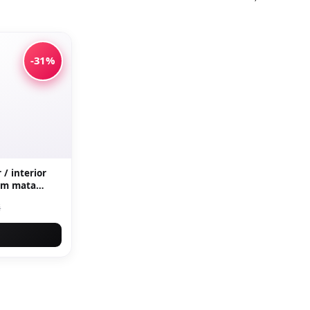
-31%
 / interior
derapanta
i