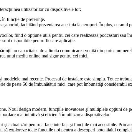
eracțiunea utilizatorilor cu dispozitivele lor:
 în funcție de preferințe.
așaportul, facilitând prezentarea acestuia la aeroport. În plus, ecranul p
 vocilor, fiind o opțiune utilă pentru cei care realizează podcasturi sau în
e sunt disponibile pentru fiecare aplicație.
ărinții au capacitatea de a limita comunicarea venită din partea numerelo
rarea unui mediu online mai sigur pentru cei mici.
și modelele mai recente. Procesul de instalare este simplu. Tot ce trebuie
erie de peste 50 de îmbunătățiri mici, care pot îmbunătăți considerabil exp
hone. Noul design modern, funcțiile inovatoare și multiplele opțiuni de 
bordare mai intuitivă și eficientă în utilizarea dispozitivelor.
și actualizări pentru a face interfața și funcțiile mai accesibile. Prin ac
ajați să exploreze toate funcțiile noi pentru a descoperi potențialul compl