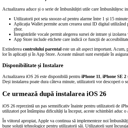
Actualizarea aduce și o serie de îmbunătățiri utile care îmbunătățesc int
Utilizatorii pot seta snooze-ul pentru alarme între 1 și 15 minute,
Aplicația Wallet permite acum crearea unui ID digital utilizând p
zbor.
Înregistrările vocale permit alegerea sursei de intrare și izolarea
App Store include etichete care indică ce funcții de accesibilitat
Extinderea
controlului parental
este un alt aspect important. Acum, p
lor în aplicații și în App Store. Aceaste măsuri sunt esențiale în asigu
Disponibilitate și Instalare
Actualizarea iOS 26 este disponibilă pentru
iPhone 11
,
iPhone SE 2
Deși instalarea poate dura câteva minute, utilizatorii vor descoperi o s
Ce urmează după instalarea iOS 26
iOS 26 reprezintă un pas semnificativ înainte pentru utilizatorii de iP
utilizatori pot întâmpina dificultăți la început, aceste schimbări aduc o a
În viitorul apropiat, Apple va continua să implementeze noi îmbunătățiri 
bune soluții tehnologice pentru utilizatorii săi. Utilizatorii sunt încur