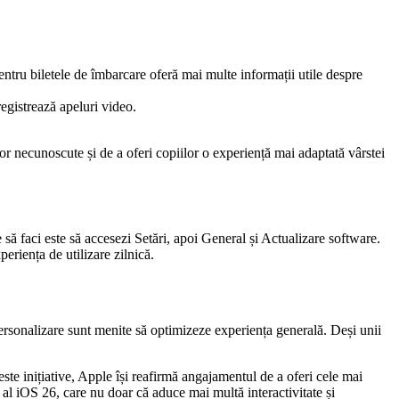
entru biletele de îmbarcare oferă mai multe informații utile despre
registrează apeluri video.
r necunoscute și de a oferi copiilor o experiență mai adaptată vârstei
 să faci este să accesezi Setări, apoi General și Actualizare software.
eriența de utilizare zilnică.
personalizare sunt menite să optimizeze experiența generală. Deși unii
este inițiative, Apple își reafirmă angajamentul de a oferi cele mai
et al iOS 26, care nu doar că aduce mai multă interactivitate și