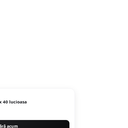
Faianta Lorca Dark Brown 25 x 40 lucioasa
ără acum