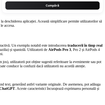
Cumpără
 deschiderea aplicației. Această simplificare permite utilizatorilor să
 le accesa.
teractivă. Un exemplu notabil este introducerea
traducerii în timp real
lia) și spaniolă. Utilizatorii de
AirPods Pro 3
, Pro 2 și AirPods 4
ni.
jos), utilizatorii pot obține sugestii referitoare la evenimente sau pot
ate conduce la confuzii dacă utilizatorii nu acordă atenție.
sind text, generând astfel variante originale. De asemenea, pot adăuga
ChatGPT
. Aceste caracteristici încurajează exprimarea personală și