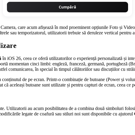
Cumpără
 Camera, care acum afișează în mod proeminent opțiunile Foto și Video la
ltrele sau temporizatorul, utilizatorii trebuie să deruleze vertical pentru a
lizare
ă
în iOS 26, ceea ce oferă utilizatorilor o experiență personalizată și in
ortă momentan cinci limbi: engleză, franceză, germană, portugheză (Brazi
stfel comunicarea, în special în timpul călătoriilor sau discuțiilor cu străi
 cu conținutul de pe ecran. Printr-o combinație de butoane (Power și volum 
 că aceleași butoane sunt utilizate și pentru capturi de ecran, ceea ce po
ate. Utilizatorii au acum posibilitatea de a combina două simboluri folo
 modificările legate de coafură sau stiluri noi sunt disponibile cu ajutorul