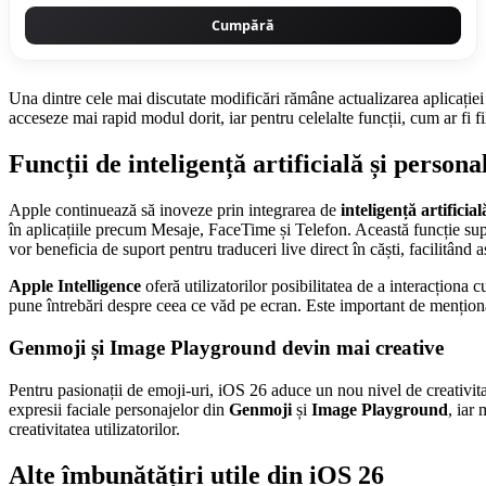
Cumpără
Una dintre cele mai discutate modificări rămâne actualizarea aplicației
acceseze mai rapid modul dorit, iar pentru celelalte funcții, cum ar fi fi
Funcții de inteligență artificială și persona
Apple continuează să inoveze prin integrarea de
inteligență artificial
în aplicațiile precum Mesaje, FaceTime și Telefon. Această funcție sup
vor beneficia de suport pentru traduceri live direct în căști, facilitând a
Apple Intelligence
oferă utilizatorilor posibilitatea de a interacționa
pune întrebări despre ceea ce văd pe ecran. Este important de menționat
Genmoji și Image Playground devin mai creative
Pentru pasionații de emoji-uri, iOS 26 aduce un nou nivel de creativit
expresii faciale personajelor din
Genmoji
și
Image Playground
, iar
creativitatea utilizatorilor.
Alte îmbunătățiri utile din iOS 26