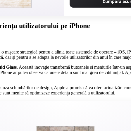
Cumpără ac
riența utilizatorului pe iPhone
ind o mișcare strategică pentru a alinia toate sistemele de operare – i
ă, dar și pentru a se adapta la nevoile utilizatorilor din anul în care majo
id Glass
. Această inovație transformă butoanele și meniurile într-un asp
 iPhone ar putea observa că unele detalii sunt mai greu de citit inițial. Ap
n cauza schimbărilor de design, Apple a promis că va oferi actualizări con
sunt menite să optimizeze experiența generală a utilizatorului.