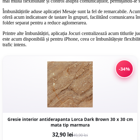
mai multă flexibilitate și control asupra comunicațiilor, permițându-le
Îmbunătățirile aduse aplicației Mesaje sunt la fel de remarcabile. Acum,
oferă acum indicatoare de tastare în grupuri, facilitând comunicarea în
folder separat pentru a reduce aglomerarea.
Printre alte îmbunătățiri, aplicația Jocuri centralizează acum titlurile j
este acum disponibilă și pentru iPhone, ceea ce îmbunătățește flexibilit
trafic intens.
-34%
Gresie interior antiderapanta Lorca Dark Brown 30 x 30 cm
mata tip marmura
32,90 lei
49,90 lei