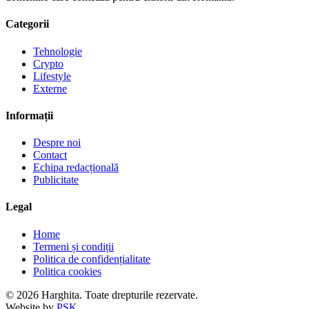
Categorii
Tehnologie
Crypto
Lifestyle
Externe
Informații
Despre noi
Contact
Echipa redacțională
Publicitate
Legal
Home
Termeni și condiții
Politica de confidențialitate
Politica cookies
© 2026 Harghita. Toate drepturile rezervate.
Website by
PSK