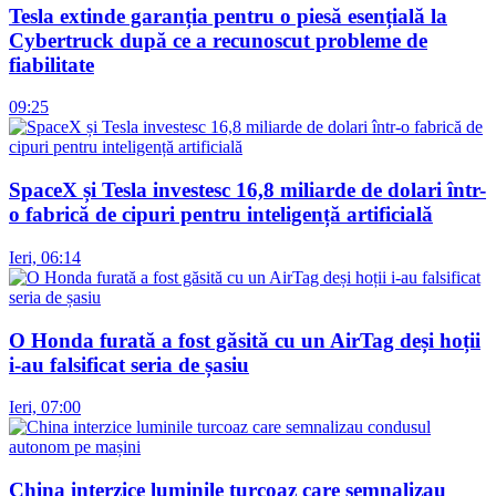
Tesla extinde garanția pentru o piesă esențială la
Cybertruck după ce a recunoscut probleme de
fiabilitate
09:25
SpaceX și Tesla investesc 16,8 miliarde de dolari într-
o fabrică de cipuri pentru inteligență artificială
Ieri, 06:14
O Honda furată a fost găsită cu un AirTag deși hoții
i-au falsificat seria de șasiu
Ieri, 07:00
China interzice luminile turcoaz care semnalizau