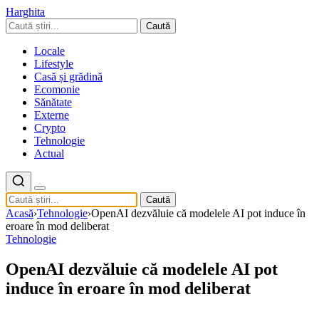
Harghita
Caută
Locale
Lifestyle
Casă și grădină
Ecomonie
Sănătate
Externe
Crypto
Tehnologie
Actual
Caută
Acasă
›
Tehnologie
›
OpenAI dezvăluie că modelele AI pot induce în
eroare în mod deliberat
Tehnologie
OpenAI dezvăluie că modelele AI pot
induce în eroare în mod deliberat