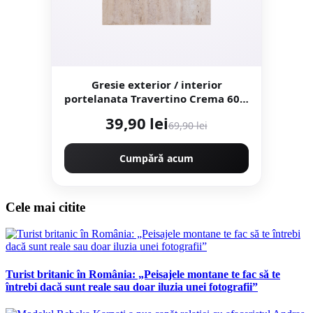
Gresie exterior / interior
portelanata Travertino Crema 60 x
60 cm lucioasa rectificata tip
39,90 lei
69,90 lei
piatra naturala
Cumpără acum
Cele mai citite
Turist britanic în România: „Peisajele montane te fac să te
întrebi dacă sunt reale sau doar iluzia unei fotografii”