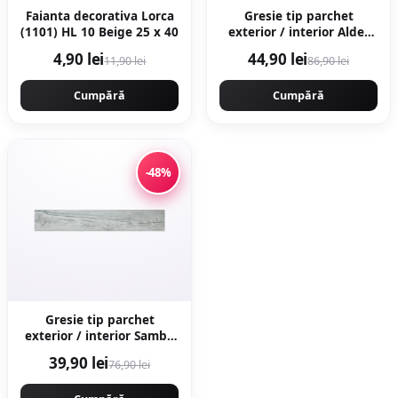
Faianta decorativa Lorca
Gresie tip parchet
(1101) HL 10 Beige 25 x 40
exterior / interior Alder
Grey 20 x 120 cm mata
4,90 lei
44,90 lei
11,90 lei
86,90 lei
portelanata
Cumpără
Cumpără
-48%
Gresie tip parchet
exterior / interior Samba
Multi 15 x 90 cm mata
39,90 lei
76,90 lei
portelanata
antiderapanta