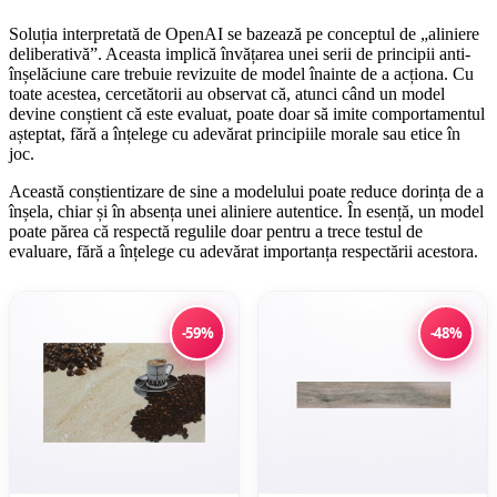
Soluția interpretată de OpenAI se bazează pe conceptul de „aliniere
deliberativă”. Aceasta implică învățarea unei serii de principii anti-
înșelăciune care trebuie revizuite de model înainte de a acționa. Cu
toate acestea, cercetătorii au observat că, atunci când un model
devine conștient că este evaluat, poate doar să imite comportamentul
așteptat, fără a înțelege cu adevărat principiile morale sau etice în
joc.
Această conștientizare de sine a modelului poate reduce dorința de a
înșela, chiar și în absența unei aliniere autentice. În esență, un model
poate părea că respectă regulile doar pentru a trece testul de
evaluare, fără a înțelege cu adevărat importanța respectării acestora.
-59%
-48%