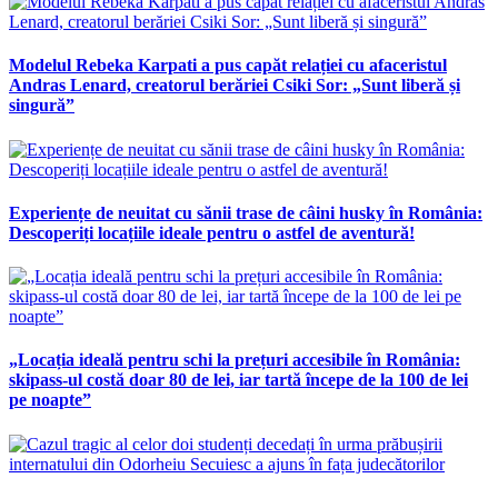
Modelul Rebeka Karpati a pus capăt relației cu afaceristul
Andras Lenard, creatorul berăriei Csiki Sor: „Sunt liberă și
singură”
Experiențe de neuitat cu sănii trase de câini husky în România:
Descoperiți locațiile ideale pentru o astfel de aventură!
„Locația ideală pentru schi la prețuri accesibile în România:
skipass-ul costă doar 80 de lei, iar tartă începe de la 100 de lei
pe noapte”