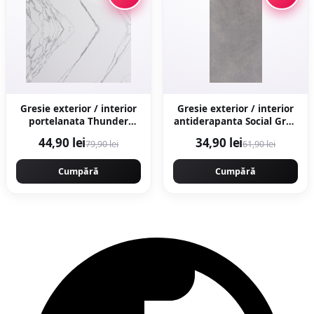
Gresie exterior / interior
Gresie exterior / interior
portelanata Thunder
antiderapanta Social Grey
White Bookmatch B 60 x
30 x 60 cm mata aspect
44,90 lei
34,90 lei
79,90 lei
61,90 lei
120 cm lucioasa
ciment
rectificata tip marmura
Cumpără
Cumpără