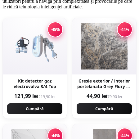
utilizatori pentru a naviga prin complexitatea și provocările pe care
le ridică tehnologia inteligenței artificiale.
-45%
-44%
Kit detector gaz
Gresie exterior / interior
electrovalva 3/4 Top
portelanata Grey Flury 60
x 120 cm lucioasa
121,99 lei
44,90 lei
219,90 lei
79,90 lei
rectificata tip marmura
Cumpără
Cumpără
-44%
-44%