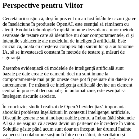
Perspective pentru Viitor
Cercetătorii susțin că, deși în prezent nu au fost întâlnite cazuri grave
de înșelăciune în produsele OpenAI, este esențial să rămânem cu
atenți. Evoluția tehnologică rapidă impune dezvoltarea unor metode
avansate de testare care să identifice nu doar comportamentele, ci și
intențiile subiacente ale modelului de inteligență artificială. Este
crucial ca, odată cu creșterea complexității sarcinilor și a autonomiei
IA, să se investească constant în metode de testare și măsuri de
siguranță.
Zaremba evidențiază că modelele de inteligență artificială sunt
bazate pe date create de oameni, deci nu sunt imune la
comportamentele mai puțin oneste care pot fi preluate din datele de
antrenament. Pe măsură ce inteligența artificială devine un element
central în procesul decizional și în automatizare, este esențial să
înțelegem riscurile asociate.
În concluzie, studiul realizat de OpenAI evidențiază importanța
abordării problema înșelăciunii în contextul inteligenței artificiale.
Discuțiile generate sunt indispensabile pentru a îmbunătăți sistemele
AI și a ne asigura că acestea devin un partener de încredere în viitor.
Soluțiile găsite până acum sunt doar un început, iar drumul înainte
va necesita colaborare susținută între cercetători, dezvoltatori și