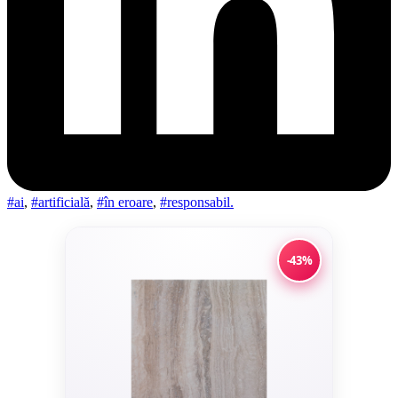
#ai
,
#artificială
,
#în eroare
,
#responsabil.
-43%