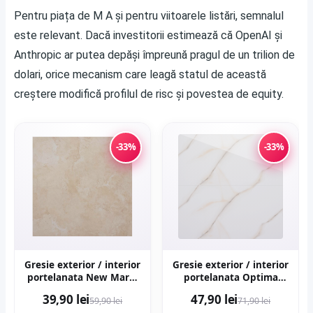
Pentru piața de M A și pentru viitoarele listări, semnalul
este relevant. Dacă investitorii estimează că OpenAI și
Anthropic ar putea depăși împreună pragul de un trilion de
dolari, orice mecanism care leagă statul de această
creștere modifică profilul de risc și povestea de equity.
-33%
-33%
Gresie exterior / interior
Gresie exterior / interior
portelanata New Marfil
portelanata Optima
Beige 60 x 60 cm
Onyx 60 x 120 cm
39,90 lei
47,90 lei
59,90 lei
71,90 lei
lucioasa rectificata tip
lucioasa rectificata tip