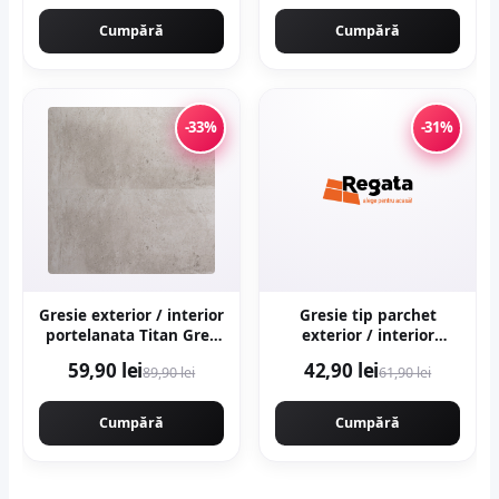
piatra naturala
marmura
Cumpără
Cumpără
-33%
-31%
Gresie exterior / interior
Gresie tip parchet
portelanata Titan Grey
exterior / interior
60 x 120 cm mata
Sekoya Beige 20 5 x 60
59,90 lei
42,90 lei
89,90 lei
61,90 lei
rectificata aspect
cm mata portelanata
ciment
antiderapanta
Cumpără
Cumpără