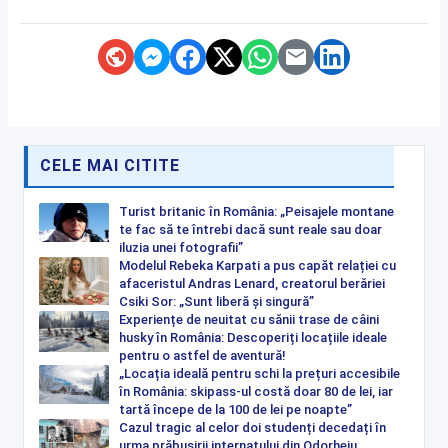
CELE MAI CITITE
Turist britanic în România: „Peisajele montane
te fac să te întrebi dacă sunt reale sau doar
iluzia unei fotografii”
Modelul Rebeka Karpati a pus capăt relației cu
afaceristul Andras Lenard, creatorul berăriei
Csiki Sor: „Sunt liberă și singură”
Experiențe de neuitat cu sănii trase de câini
husky în România: Descoperiți locațiile ideale
pentru o astfel de aventură!
„Locația ideală pentru schi la prețuri accesibile
în România: skipass-ul costă doar 80 de lei, iar
tartă începe de la 100 de lei pe noapte”
Cazul tragic al celor doi studenți decedați în
urma prăbușirii internatului din Odorheiu