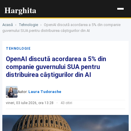
Harghita
Acasă
›
Tehnologie
›
OpenAI discută acordarea a 5% din companie
guvernului SUA pentru distribuirea câștigurilor din AI
TEHNOLOGIE
OpenAI discută acordarea a 5% din
companie guvernului SUA pentru
distribuirea câștigurilor din AI
Autor:
Laura Tudorache
vineri, 03 iulie 2026, ora 13:28
43 citiri