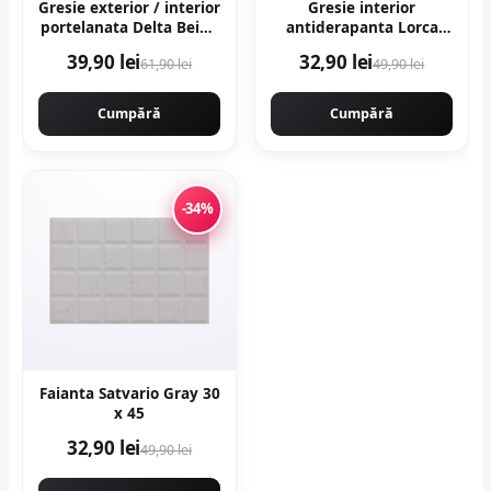
Gresie exterior / interior
Gresie interior
portelanata Delta Beige
antiderapanta Lorca
30 x 60 cm mata
Dark Brown 30 x 30 cm
39,90 lei
32,90 lei
61,90 lei
49,90 lei
rectificata tip piatra
mata tip marmura
Cumpără
Cumpără
-34%
Faianta Satvario Gray 30
x 45
32,90 lei
49,90 lei