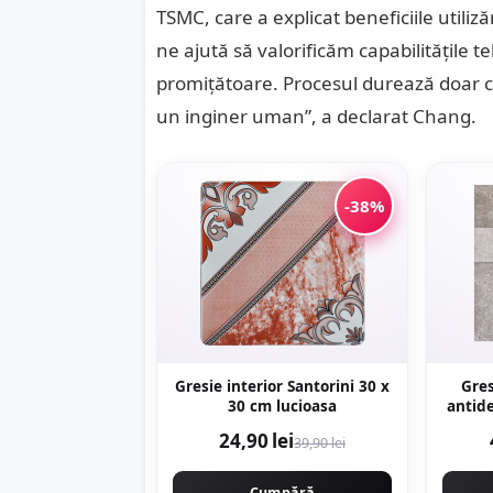
TSMC, care a explicat beneficiile utiliz
ne ajută să valorificăm capabilitățile 
promițătoare. Procesul durează doar c
un inginer uman”, a declarat Chang.
-38%
Gresie interior Santorini 30 x
Gres
30 cm lucioasa
antid
60 x 60 cm mata
24,90 lei
39,90 lei
Cumpără