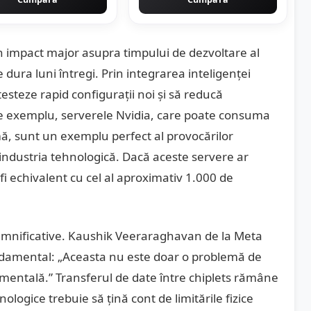
 impact major asupra timpului de dezvoltare al
e dura luni întregi. Prin integrarea inteligenței
testeze rapid configurații noi și să reducă
 De exemplu, serverele Nvidia, care poate consuma
ă, sunt un exemplu perfect al provocărilor
industria tehnologică. Dacă aceste servere ar
i echivalent cu cel al aproximativ 1.000 de
semnificative. Kaushik Veeraraghavan de la Meta
ndamental: „Aceasta nu este doar o problemă de
amentală.” Transferul de date între chiplets rămâne
logice trebuie să țină cont de limitările fizice