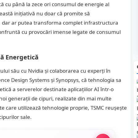
ducă cu până la zece ori consumul de energie al
Această inițiativă nu doar că promite să
 dar ar putea transforma complet infrastructura
 confruntă cu provocări imense legate de consumul
ță Energetică
lui său cu Nvidia și colaborarea cu experți în
ence Design Systems și Synopsys, că tehnologia sa
ică a serverelor destinate aplicațiilor AI într-o
oi generații de cipuri, realizate din mai multe
te care utilizează tehnologie proprie, TSMC reușește
ipurilor sale.