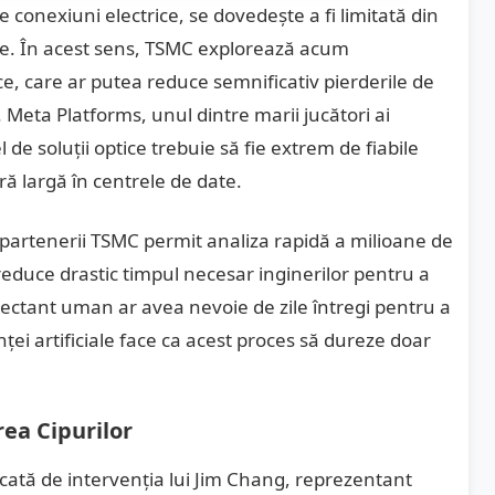
pe conexiuni electrice, se dovedește a fi limitată din
ice. În acest sens, TSMC explorează acum
ice, care ar putea reduce semnificativ pierderile de
 Meta Platforms, unul dintre marii jucători ai
el de soluții optice trebuie să fie extrem de fiabile
ă largă în centrele de date.
partenerii TSMC permit analiza rapidă a milioane de
reduce drastic timpul necesar inginerilor pentru a
oiectant uman ar avea nevoie de zile întregi pentru a
enței artificiale face ca acest proces să dureze doar
rea Cipurilor
rcată de intervenția lui Jim Chang, reprezentant