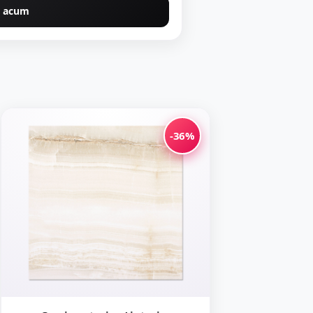
 acum
-36%