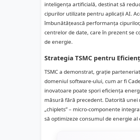
inteligența artificială, destinat să re
cipurilor utilizate pentru aplicații AI. 
îmbunătățească performanța cipurilor,
centrelor de date, care în prezent se
de energie.
Strategia TSMC pentru Eficien
TSMC a demonstrat, grație parteneriatu
domeniul software-ului, cum ar fi Cad
inovatoare poate spori eficiența energet
măsură fără precedent. Datorită unei n
„chiplets” – micro-componente integra
să optimizeze consumul de energie al c