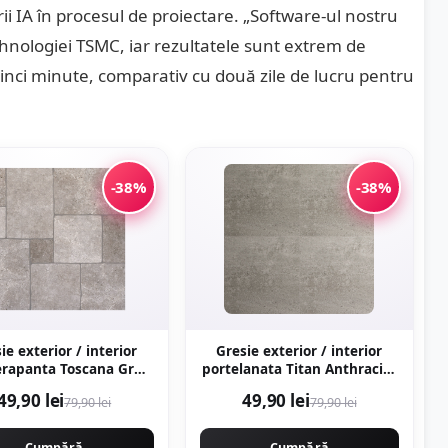
ării IA în procesul de proiectare. „Software-ul nostru
tehnologiei TSMC, iar rezultatele sunt extrem de
inci minute, comparativ cu două zile de lucru pentru
-38%
-38%
ie exterior / interior
Gresie exterior / interior
erapanta Toscana Grey
portelanata Titan Anthracite
 portelanata
60 x 60 cm mata rectificata
49,90 lei
49,90 lei
79,90 lei
79,90 lei
rectificata tip piatra naturala
aspect ciment
Cumpără
Cumpără