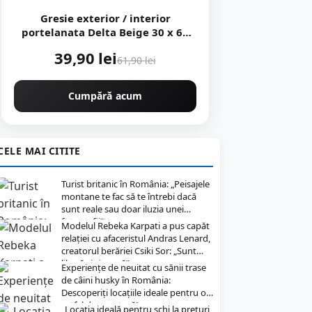
Gresie exterior / interior
portelanata Delta Beige 30 x 60
cm mata rectificata tip piatra
39,90 lei
61,90 lei
Cumpără acum
CELE MAI CITITE
Turist britanic în România: „Peisajele
montane te fac să te întrebi dacă
sunt reale sau doar iluzia unei
fotografii”
Modelul Rebeka Karpati a pus capăt
relației cu afaceristul Andras Lenard,
creatorul berăriei Csiki Sor: „Sunt
liberă și singură”
Experiențe de neuitat cu sănii trase
de câini husky în România:
Descoperiți locațiile ideale pentru o
astfel de aventură!
„Locația ideală pentru schi la prețuri