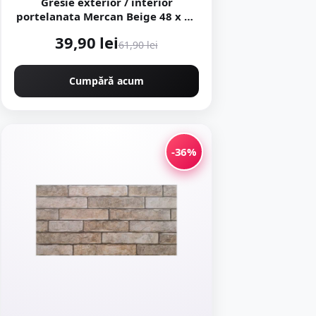
Gresie exterior / interior
portelanata Mercan Beige 48 x 48
cm lucioasa tip marmura
39,90 lei
61,90 lei
Cumpără acum
-36%