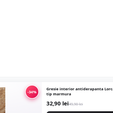
Gresie interior antiderapanta Lorca Dark Bro
-34%
tip marmura
32,90 lei
49,90 lei