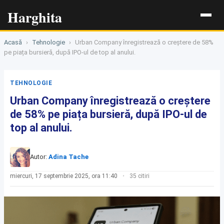
Harghita
Acasă
›
Tehnologie
›
Urban Company înregistrează o creștere de 58%
pe piața bursieră, după IPO-ul de top al anului.
TEHNOLOGIE
Urban Company înregistrează o creștere
de 58% pe piața bursieră, după IPO-ul de
top al anului.
Autor:
Adina Tache
miercuri, 17 septembrie 2025, ora 11:40
35 citiri