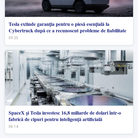
Tesla extinde garanția pentru o piesă esențială la
Cybertruck după ce a recunoscut probleme de fiabilitate
09:25
SpaceX și Tesla investesc 16,8 miliarde de dolari într-o
fabrică de cipuri pentru inteligență artificială
06:14