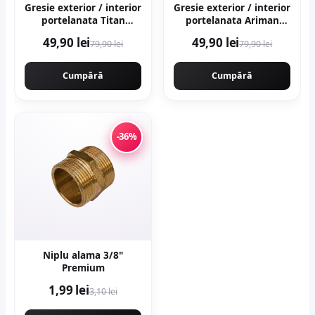
Gresie exterior / interior
Gresie exterior / interior
portelanata Titan
portelanata Ariman
Anthracite 60 x 60 cm
Bone 60 x 60 cm mata
49,90 lei
49,90 lei
79,90 lei
79,90 lei
mata rectificata aspect
rectificata aspect
ciment
ciment
Cumpără
Cumpără
-36%
Niplu alama 3/8"
Premium
1,99 lei
3,10 lei