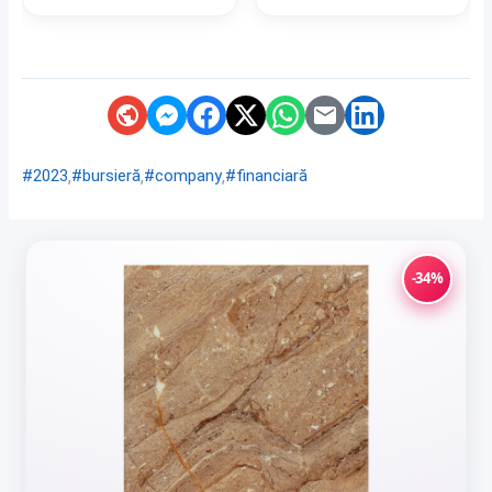
,
,
,
#2023
#bursieră
#company
#financiară
-34%