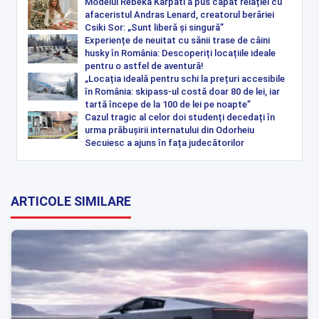
Modelul Rebeka Karpati a pus capăt relației cu
afaceristul Andras Lenard, creatorul berăriei
Csiki Sor: „Sunt liberă și singură”
Experiențe de neuitat cu sănii trase de câini
husky în România: Descoperiți locațiile ideale
pentru o astfel de aventură!
„Locația ideală pentru schi la prețuri accesibile
în România: skipass-ul costă doar 80 de lei, iar
tartă începe de la 100 de lei pe noapte”
Cazul tragic al celor doi studenți decedați în
urma prăbușirii internatului din Odorheiu
Secuiesc a ajuns în fața judecătorilor
ARTICOLE SIMILARE