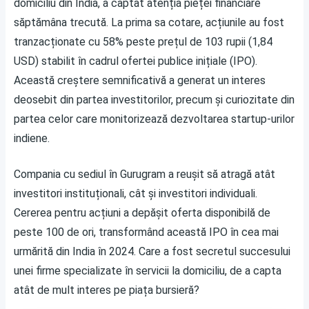
domiciliu din India, a captat atenția pieței financiare
săptămâna trecută. La prima sa cotare, acțiunile au fost
tranzacționate cu 58% peste prețul de 103 rupii (1,84
USD) stabilit în cadrul ofertei publice inițiale (IPO).
Această creștere semnificativă a generat un interes
deosebit din partea investitorilor, precum și curiozitate din
partea celor care monitorizează dezvoltarea startup-urilor
indiene.
Compania cu sediul în Gurugram a reușit să atragă atât
investitori instituționali, cât și investitori individuali.
Cererea pentru acțiuni a depășit oferta disponibilă de
peste 100 de ori, transformând această IPO în cea mai
urmărită din India în 2024. Care a fost secretul succesului
unei firme specializate în servicii la domiciliu, de a capta
atât de mult interes pe piața bursieră?