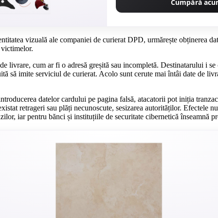
Cumpără ac
entitatea vizuală ale companiei de curierat DPD, urmărește obținerea dat
 victimelor.
 livrare, cum ar fi o adresă greșită sau incompletă. Destinatarului i se 
uită să imite serviciul de curierat. Acolo sunt cerute mai întâi date de l
oducerea datelor cardului pe pagina falsă, atacatorii pot iniția tranzacți
xistat retrageri sau plăți necunoscute, sesizarea autorităților. Efectele n
nzilor, iar pentru bănci și instituțiile de securitate cibernetică înseamnă