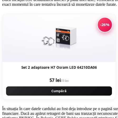
exact momentul în care tentativa încearcă să monetizeze datele furate.
-26%
Set 2 adaptoare H7 Osram LED 64210DA06
57 lei
77 lei
Cumpără
În situația în care datele cardului au fost deja introduse pe o pagină s
financiare. Dacă au apărut retrageri de bani sau tranzacții necunoscute,