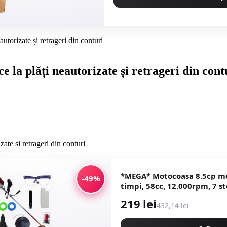
orizate și retrageri din conturi
la plăți neautorizate și retrageri din cont
*MEGA* Motocoasa 8.5cp mo
-49%
timpi, 58cc, 12.000rpm, 7 st
incluse, Easy Start, CAMPI
219 lei
432,14 lei
CMP1546