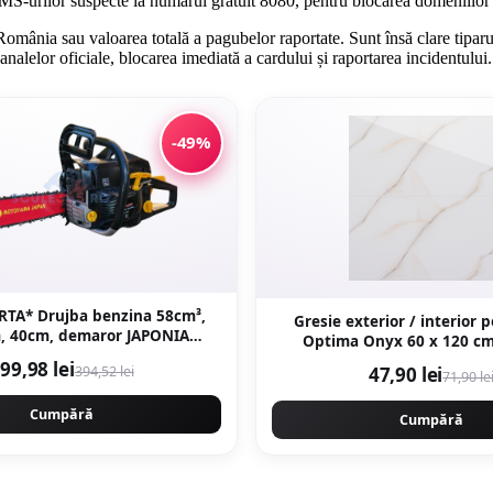
rilor suspecte la numărul gratuit 8080, pentru blocarea domeniilor fo
România sau valoarea totală a pagubelor raportate. Sunt însă clare tiparul
analelor oficiale, blocarea imediată a cardului și raportarea incidentului.
-49%
RTA* Drujba benzina 58cm³,
Gresie exterior / interior 
, 40cm, demaror JAPONIA
Optima Onyx 60 x 120 cm lucioasa
magneziu, Motoyama Japan
rectificata tip 
99,98 lei
394,52 lei
47,90 lei
CMP1625
71,90 le
Cumpără
Cumpără