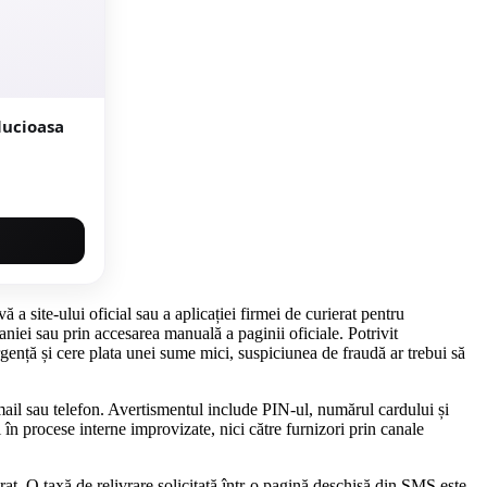
a site-ului oficial sau a aplicației firmei de curierat pentru
paniei sau prin accesarea manuală a paginii oficiale. Potrivit
rgență și cere plata unei sume mici, suspiciunea de fraudă ar trebui să
ail sau telefon. Avertismentul include PIN-ul, numărul cardului și
 în procese interne improvizate, nici către furnizori prin canale
erat. O taxă de relivrare solicitată într-o pagină deschisă din SMS este