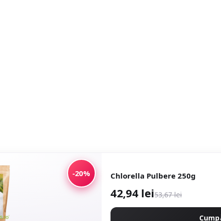
-20%
Chlorella Pulbere 250g
42,94 lei
53,67 lei
Cump