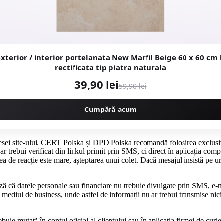
erior / interior portelanata New Marfil Beige 60 x 60 cm lucioasa
rectificata tip piatra naturala
39,90 lei
59,90 lei
Cumpără acum
resei site-ului. CERT Polska și DPD Polska recomandă folosirea exclusivă 
u ar trebui verificat din linkul primit prin SMS, ci direct în aplicația com
tea de reacție este mare, așteptarea unui colet. Dacă mesajul insistă pe u
ă că datele personale sau financiare nu trebuie divulgate prin SMS, e-m
n mediul de business, unde astfel de informații nu ar trebui transmise nici
ebuie mutată în contul oficial al clientului sau în aplicația firmei de curi