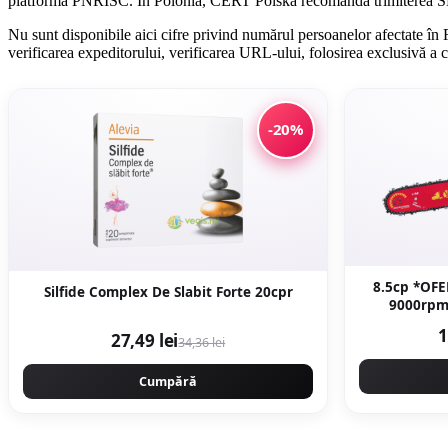
platforma PNRISC. În Polonia, CERT Polska recomandă trimiterea SMS-u
Nu sunt disponibile aici cifre privind numărul persoanelor afectate în 
verificarea expeditorului, verificarea URL-ului, folosirea exclusivă a c
-20%
8.5cp *OFE
Silfide Complex De Slabit Forte 20cpr
9000rpm
WALBRO - 
1
27,49 lei
34,36 lei
Cumpără