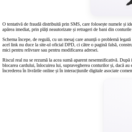
O tentativă de fraudă distribuită prin SMS, care folosește numele și id
apărea imediat, prin plăți neautorizate și retrageri de bani din conturile
Schema începe, de regulă, cu un mesaj care anunță o problemă legată de
acel link nu duce la site-ul oficial DPD, ci către o pagină falsă, constr
mici pentru relivrare sau pentru modificarea adresei.
Riscul real nu se rezumă la acea sumă aparent nesemnificativă. După intr
blocarea cardului, înlocuirea lui, supravegherea conturilor și, dacă au e
încrederea în livrările online și în interacțiunile digitale asociate come