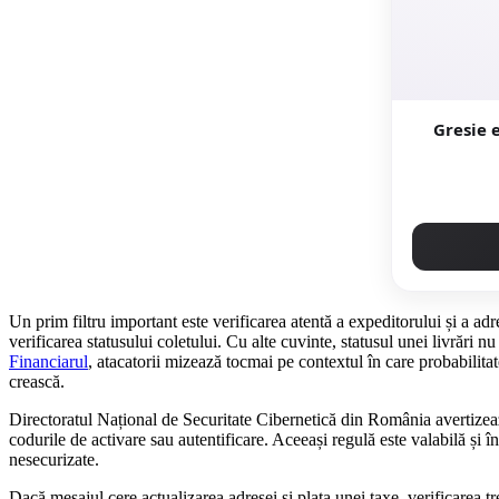
Gresie ext
Un prim filtru important este verificarea atentă a expeditorului și a ad
verificarea statusului coletului. Cu alte cuvinte, statusul unei livrări n
Financiarul
, atacatorii mizează tocmai pe contextul în care probabilita
crească.
Directoratul Național de Securitate Cibernetică din România avertizeaz
codurile de activare sau autentificare. Aceeași regulă este valabilă și î
nesecurizate.
Dacă mesajul cere actualizarea adresei și plata unei taxe, verificarea tr