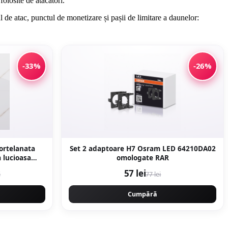
losite de atacatori.
 de atac, punctul de monetizare și pașii de limitare a daunelor:
-33%
-26%
portelanata
Set 2 adaptoare H7 Osram LED 64210DA02
omologate RAR
marmura
57 lei
i
77 lei
Cumpără