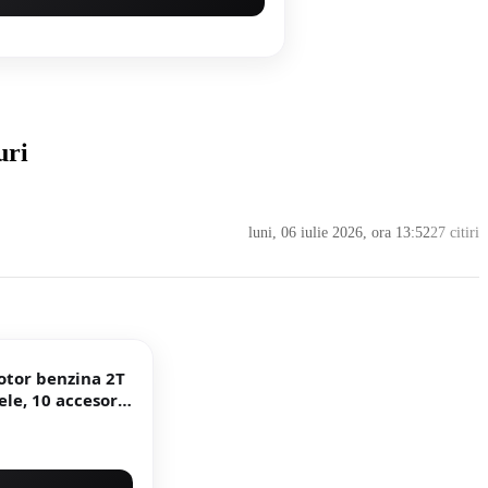
uri
luni, 06 iulie 2026, ora 13:52
27 citiri
tor benzina 2T
ele, 10 accesorii
ON PREFESIONAL