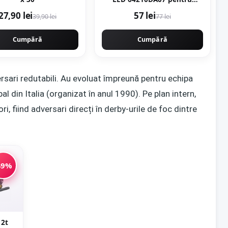
Mercedes, VW
27,90 lei
57 lei
39,90 lei
77 lei
Cumpără
Cumpără
versari redutabili. Au evoluat împreună pentru echipa
 din Italia (organizat în anul 1990). Pe plan intern,
i, fiind adversari direcți în derby-urile de foc dintre
49%
 2t