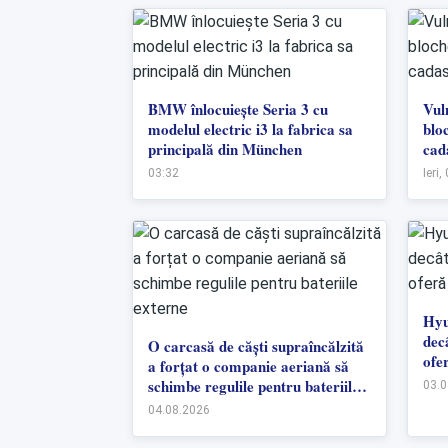
BMW înlocuiește Seria 3 cu
Vul
modelul electric i3 la fabrica sa
blo
principală din München
cad
03:32
Ieri,
Hyu
dec
O carcasă de căști supraîncălzită
ofer
a forțat o companie aeriană să
schimbe regulile pentru bateriile
03.0
externe
04.08.2026