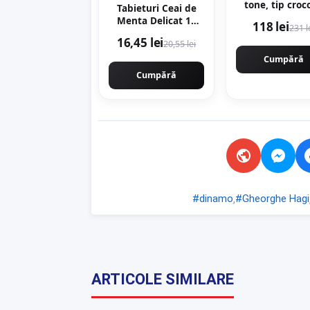
tone, tip croc
Tabieturi Ceai de
135-300mm, r
Menta Delicat 12
118 lei
231 l
transport virat
plicuri piramida
16,45 lei
KRAFTNER KF-
20,55 lei
Cumpără
Cumpără
,
#dinamo
#Gheorghe Hagi
ARTICOLE SIMILARE