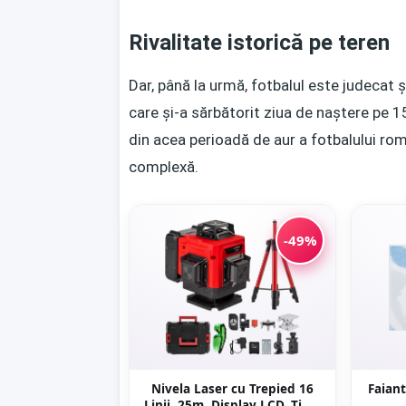
Rivalitate istorică pe teren
Dar, până la urmă, fotbalul este judecat 
care și-a sărbătorit ziua de naștere pe 
din acea perioadă de aur a fotbalului ro
complexă.
-49%
Nivela Laser cu Trepied 16
Faiant
Linii, 25m, Display LCD, Timp