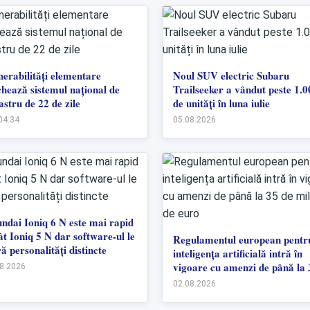
nerabilități elementare
Noul SUV electric Subaru
chează sistemul național de
Trailseeker a vândut peste 1.0
astru de 22 de zile
de unități în luna iulie
 04:34
05.08.2026
ndai Ioniq 6 N este mai rapid
ât Ioniq 5 N dar software-ul le
Regulamentul european pentr
ă personalități distincte
inteligența artificială intră în
vigoare cu amenzi de până la 
8.2026
de milioane de euro
02.08.2026