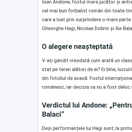
Ioan Andone, fostul mare jucător și antr
cel mai bun fotbalist român din toate timp
care a luat prin surprindere o mare parte 
Gheorghe Hagi, Nicolae Dobrin și Ilie Bala
O alegere neașteptată
V-ați gândit vreodată cum arată un clas
stat pe teren alături de ei? Ei bine, lucrur
din fotoliul de acasă. Fostul internațional
românesc, iar decizia sa nu a fost deloc u
Verdictul lui Andone: „Pentr
Balaci”
Deși performanțele lui Hagi sunt, la prim