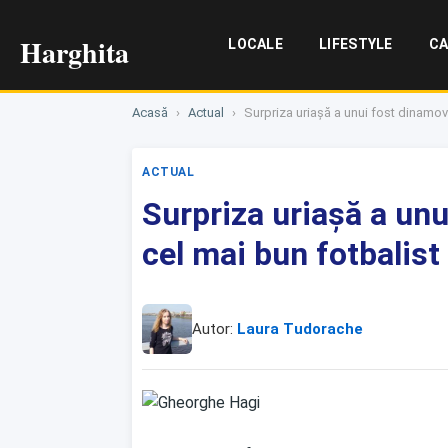
Harghita
LOCALE
LIFESTYLE
CA
Acasă
›
Actual
›
Surpriza uriașă a unui fost dinamovi
ACTUAL
Surpriza uriașă a unu
cel mai bun fotbalist 
Autor:
Laura Tudorache