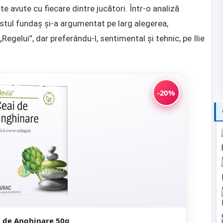
e avute cu fiecare dintre jucători. Într-o analiză
ostul fundaș și-a argumentat pe larg alegerea,
egelui”, dar preferându-l, sentimental și tehnic, pe Ilie
-20%
i de Anghinare 50g