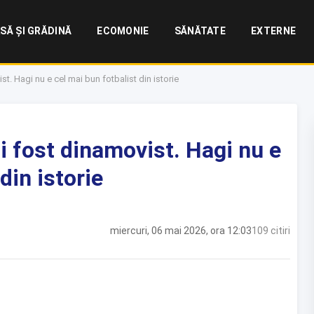
SĂ ȘI GRĂDINĂ
ECOMONIE
SĂNĂTATE
EXTERNE
st. Hagi nu e cel mai bun fotbalist din istorie
i fost dinamovist. Hagi nu e
din istorie
miercuri, 06 mai 2026, ora 12:03
109 citiri