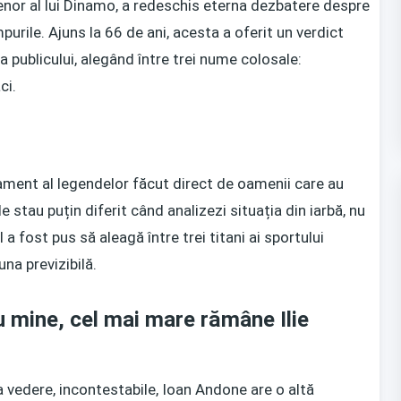
enor al lui Dinamo, a redeschis eterna dezbatere despre
urile. Ajuns la 66 de ani, acesta a oferit un verdict
a publicului, alegând între trei nume colosale:
ci.
ament al legendelor făcut direct de oamenii care au
ile stau puțin diferit când analizezi situația din iarbă, nu
 a fost pus să aleagă între trei titani ai sportului
na previzibilă.
u mine, cel mai mare rămâne Ilie
a vedere, incontestabile, Ioan Andone are o altă