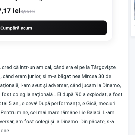
7,17 lei
8,96 lei
Cumpără acum
 cred că într-un amical, când era el pe la Târgoviște.
i, când eram junior, și m-a băgat nea Mircea 30 de
 națională, l-am avut și adversar, când jucam la Dinamo,
fost coleg la națională… El după ’90 a explodat, a fost
stai 5 ani, e ceva! După performanțe, e Gică, meciuri
e. Pentru mine, cel mai mare rămâne Ilie Balaci. L-am
dversar, am fost colegi și la Dinamo. Din păcate, s-a
done.