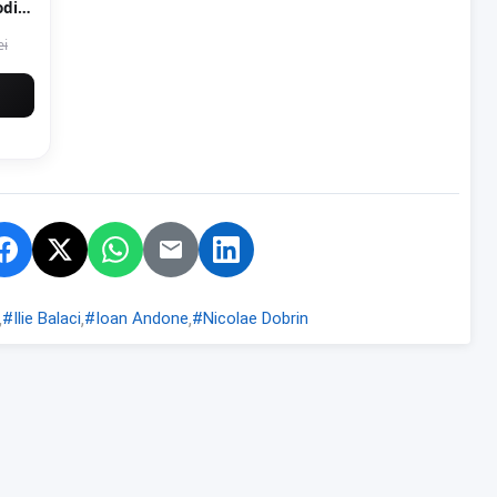
odil
oti
ei
oare
4927
,
,
,
#Ilie Balaci
#Ioan Andone
#Nicolae Dobrin