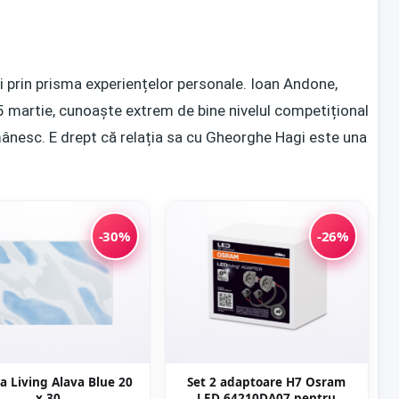
și prin prisma experiențelor personale. Ioan Andone,
15 martie, cunoaște extrem de bine nivelul competițional
mânesc. E drept că relația sa cu Gheorghe Hagi este una
-30%
-26%
a Living Alava Blue 20
Set 2 adaptoare H7 Osram
x 30
LED 64210DA07 pentru