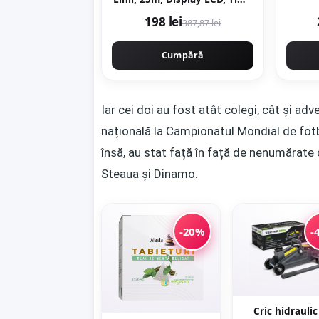
de Nivelare ≤ 5s, ±0.2
198 lei
387,87 lei
mm/1m, Profesional,
CAMPION PROFESIONAL
CMP1727
Cumpără
Iar cei doi au fost atât colegi, cât și ad
națională la Campionatul Mondial de fotbal
însă, au stat față în față de nenumărate or
Steaua și Dinamo.
-20%
-
Cric hidraulic