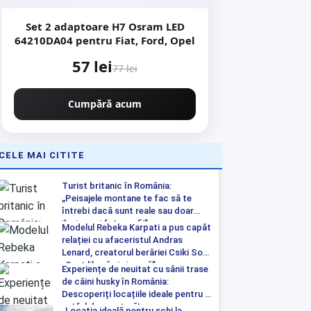
Set 2 adaptoare H7 Osram LED
64210DA04 pentru Fiat, Ford, Opel
57 lei
77 lei
Cumpără acum
CELE MAI CITITE
Turist britanic în România:
„Peisajele montane te fac să te
întrebi dacă sunt reale sau doar
iluzia unei fotografii”
Modelul Rebeka Karpati a pus capăt
relației cu afaceristul Andras
Lenard, creatorul berăriei Csiki Sor:
„Sunt liberă și singură”
Experiențe de neuitat cu sănii trase
de câini husky în România:
Descoperiți locațiile ideale pentru o
astfel de aventură!
„Locația ideală pentru schi la