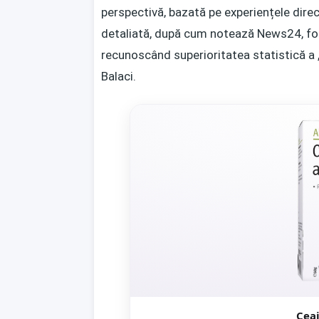
perspectivă, bazată pe experiențele direct
detaliată, după cum notează
News24
, f
recunoscând superioritatea statistică a „R
Balaci.
Cea