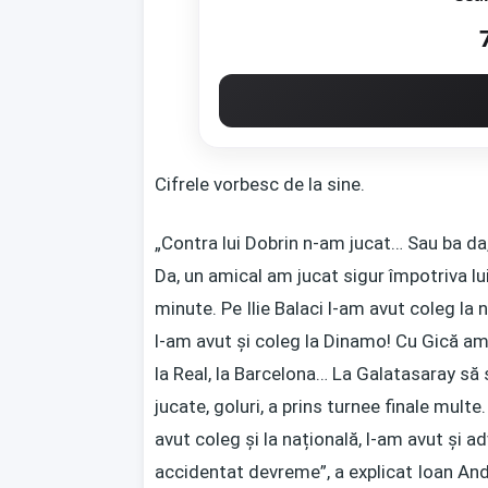
Cifrele vorbesc de la sine.
„Contra lui Dobrin n-am jucat… Sau ba da,
Da, un amical am jucat sigur împotriva lu
minute. Pe Ilie Balaci l-am avut coleg la
l-am avut și coleg la Dinamo! Cu Gică am 
la Real, la Barcelona… La Galatasaray să 
jucate, goluri, a prins turnee finale mult
avut coleg și la națională, l-am avut și a
accidentat devreme”, a explicat Ioan An