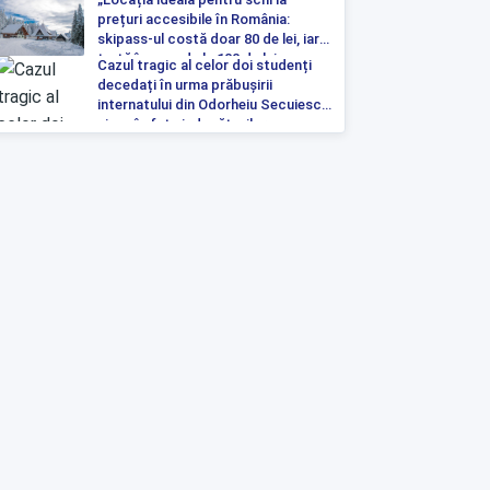
prețuri accesibile în România:
skipass-ul costă doar 80 de lei, iar
tartă începe de la 100 de lei pe
Cazul tragic al celor doi studenți
noapte”
decedați în urma prăbușirii
internatului din Odorheiu Secuiesc a
ajuns în fața judecătorilor