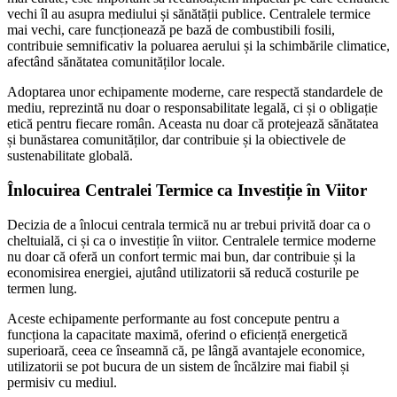
vechi îl au asupra mediului și sănătății publice. Centralele termice
mai vechi, care funcționează pe bază de combustibili fosili,
contribuie semnificativ la poluarea aerului și la schimbările climatice,
afectând sănătatea comunităților locale.
Adoptarea unor echipamente moderne, care respectă standardele de
mediu, reprezintă nu doar o responsabilitate legală, ci și o obligație
etică pentru fiecare român. Aceasta nu doar că protejează sănătatea
și bunăstarea comunităților, dar contribuie și la obiectivele de
sustenabilitate globală.
Înlocuirea Centralei Termice ca Investiție în Viitor
Decizia de a înlocui centrala termică nu ar trebui privită doar ca o
cheltuială, ci și ca o investiție în viitor. Centralele termice moderne
nu doar că oferă un confort termic mai bun, dar contribuie și la
economisirea energiei, ajutând utilizatorii să reducă costurile pe
termen lung.
Aceste echipamente performante au fost concepute pentru a
funcționa la capacitate maximă, oferind o eficiență energetică
superioară, ceea ce înseamnă că, pe lângă avantajele economice,
utilizatorii se pot bucura de un sistem de încălzire mai fiabil și
permisiv cu mediul.