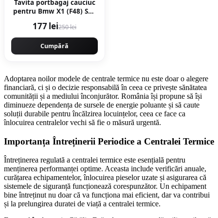
Tavita portbagaj cauciuc
pentru Bmw X1 (F48) Suv
11.14-
177 lei
250 lei
Cumpără
Adoptarea noilor modele de centrale termice nu este doar o alegere
financiară, ci și o decizie responsabilă în ceea ce privește sănătatea
comunității și a mediului înconjurător. România își propune să își
diminueze dependența de sursele de energie poluante și să caute
soluții durabile pentru încălzirea locuințelor, ceea ce face ca
înlocuirea centralelor vechi să fie o măsură urgentă.
Importanța Întreținerii Periodice a Centralei Termice
Întreținerea regulată a centralei termice este esențială pentru
menținerea performanței optime. Aceasta include verificări anuale,
curățarea echipamentelor, înlocuirea pieselor uzate și asigurarea că
sistemele de siguranță funcționează corespunzător. Un echipament
bine întreținut nu doar că va funcționa mai eficient, dar va contribui
și la prelungirea duratei de viață a centralei termice.