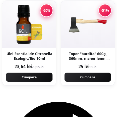
-20%
-51%
Ulei Esential de Citronella
Topor "bardita" 600g,
Ecologic/Bio 10ml
360mm, maner lemn,
forjat profesional, Craft-
23,64 lei
25 lei
29,55 lei
51 lei
Tec MX435
Cumpără
Cumpără