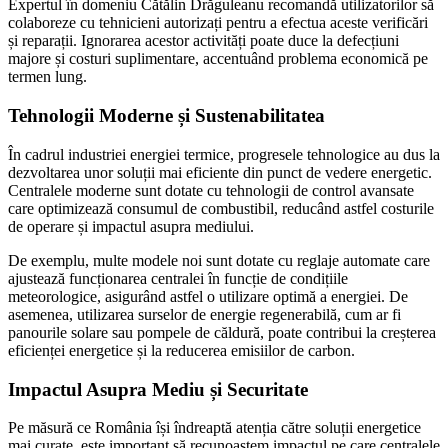
Expertul în domeniu Cătălin Drăguleanu recomandă utilizatorilor să
colaboreze cu tehnicieni autorizați pentru a efectua aceste verificări
și reparații. Ignorarea acestor activități poate duce la defecțiuni
majore și costuri suplimentare, accentuând problema economică pe
termen lung.
Tehnologii Moderne și Sustenabilitatea
În cadrul industriei energiei termice, progresele tehnologice au dus la
dezvoltarea unor soluții mai eficiente din punct de vedere energetic.
Centralele moderne sunt dotate cu tehnologii de control avansate
care optimizează consumul de combustibil, reducând astfel costurile
de operare și impactul asupra mediului.
De exemplu, multe modele noi sunt dotate cu reglaje automate care
ajustează funcționarea centralei în funcție de condițiile
meteorologice, asigurând astfel o utilizare optimă a energiei. De
asemenea, utilizarea surselor de energie regenerabilă, cum ar fi
panourile solare sau pompele de căldură, poate contribui la creșterea
eficienței energetice și la reducerea emisiilor de carbon.
Impactul Asupra Mediu și Securitate
Pe măsură ce România își îndreaptă atenția către soluții energetice
mai curate, este important să recunoaștem impactul pe care centralele