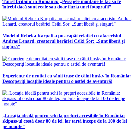
Turist britanic în România: „Peisajele montane te fac să te
întrebi dacă sunt reale sau doar iluzia unei fotografii”
Modelul Rebeka Karpati a pus capăt relației cu afaceristul
Andras Lenard, creatorul berăriei Csiki Sor: „Sunt liberă și
singură”
Experiențe de neuitat cu sănii trase de câini husky în România:
Descoperiți locațiile ideale pentru o astfel de aventură!
„Locația ideală pentru schi la prețuri accesibile în România:
skipass-ul costă doar 80 de lei, iar tartă începe de la 100 de lei
pe noapte”