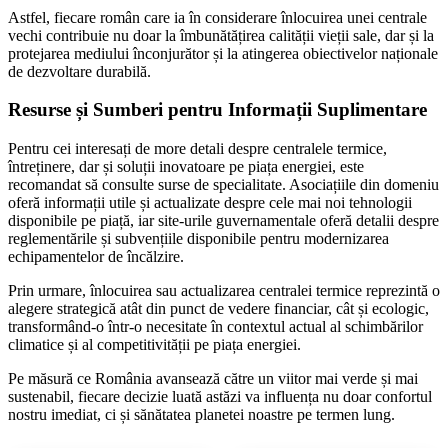
Astfel, fiecare român care ia în considerare înlocuirea unei centrale
vechi contribuie nu doar la îmbunătățirea calității vieții sale, dar și la
protejarea mediului înconjurător și la atingerea obiectivelor naționale
de dezvoltare durabilă.
Resurse și Sumberi pentru Informații Suplimentare
Pentru cei interesați de more detali despre centralele termice,
întreținere, dar și soluții inovatoare pe piața energiei, este
recomandat să consulte surse de specialitate. Asociațiile din domeniu
oferă informații utile și actualizate despre cele mai noi tehnologii
disponibile pe piață, iar site-urile guvernamentale oferă detalii despre
reglementările și subvențiile disponibile pentru modernizarea
echipamentelor de încălzire.
Prin urmare, înlocuirea sau actualizarea centralei termice reprezintă o
alegere strategică atât din punct de vedere financiar, cât și ecologic,
transformând-o într-o necesitate în contextul actual al schimbărilor
climatice și al competitivității pe piața energiei.
Pe măsură ce România avansează către un viitor mai verde și mai
sustenabil, fiecare decizie luată astăzi va influența nu doar confortul
nostru imediat, ci și sănătatea planetei noastre pe termen lung.