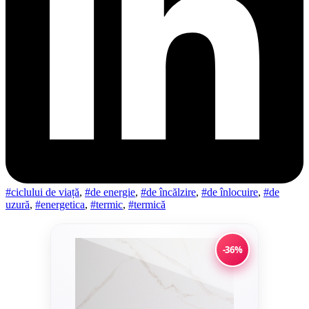
#ciclului de viață
,
#de energie
,
#de încălzire
,
#de înlocuire
,
#de
uzură
,
#energetica
,
#termic
,
#termică
-36%