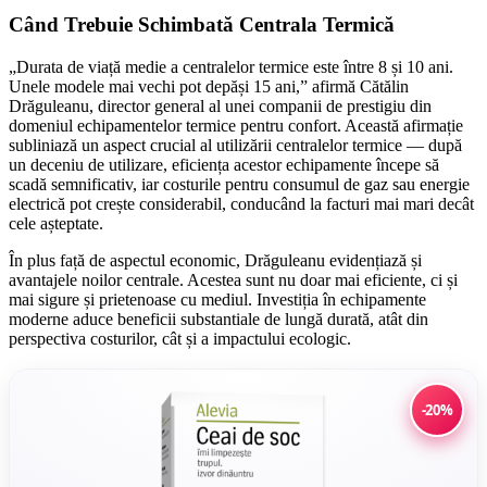
Când Trebuie Schimbată Centrala Termică
„Durata de viață medie a centralelor termice este între 8 și 10 ani.
Unele modele mai vechi pot depăși 15 ani,” afirmă Cătălin
Drăguleanu, director general al unei companii de prestigiu din
domeniul echipamentelor termice pentru confort. Această afirmație
subliniază un aspect crucial al utilizării centralelor termice — după
un deceniu de utilizare, eficiența acestor echipamente începe să
scadă semnificativ, iar costurile pentru consumul de gaz sau energie
electrică pot crește considerabil, conducând la facturi mai mari decât
cele așteptate.
În plus față de aspectul economic, Drăguleanu evidențiază și
avantajele noilor centrale. Acestea sunt nu doar mai eficiente, ci și
mai sigure și prietenoase cu mediul. Investiția în echipamente
moderne aduce beneficii substantiale de lungă durată, atât din
perspectiva costurilor, cât și a impactului ecologic.
-20%