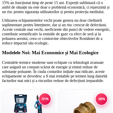
15% au funcționat timp de peste 15 ani. Experții subliniază că o
astfel de situație nu este doar o problemă economică, ci reprezintă și
un risc pentru siguranța utilizatorilor și pentru protecția mediului.
Utilizarea echipamentelor vechi poate genera nu doar cheltuieli
suplimentare pentru întreținere, dar și un risc crescut de defectiuni.
Aceste centrale mai vechi, neeficiente din punct de vedere energetic,
contribuie semnificativ la emisiile de gaze cu efect de seră și la
poluarea aerului, ceea ce contravine obiectivelor României de a
reduce impactul său ecologic.
Modelele Noi: Mai Economice și Mai Ecologice
Centralele termice moderne sunt echipate cu tehnologii avansate
care asigură un consum scăzut de energie și emisii reduse de
substanțe poluante. În ciuda costurilor inițiale mai ridicate, aceste
echipamente se dovedesc a fi mai rentabile pe termen lung datorită
facturilor mai mici și a riscurilor reduse de defecțiuni ireparabile.
-51%
-36%