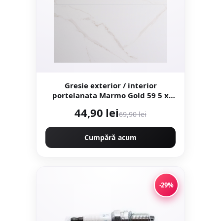
Gresie exterior / interior
portelanata Marmo Gold 59 5 x
119 5 cm lucioasa rectificata tip
44,90 lei
69,90 lei
marmura
Cumpără acum
-29%