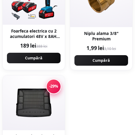
Foarfeca electrica cu 2
Niplu alama 3/8"
acumulatori 48V x 8AH,
Premium
pentru gradina, diametru
189 lei
388 lei
1,99 lei
taiere 27mm, Valiza,
3,10 lei
profesional e-XPERT
ORIGINAL Protools
Cumpără
Cumpără
CMP1612
-29%