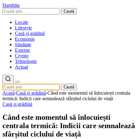
Harghita
Caută
Locale
Lifestyle
Casă și grădină
Ecomonie
Sănătate
Externe
Crypto
Tehnologie
Actual
Caută
Acasă
›
Casă și grădină
›
Când este momentul să înlocuiești centrala
termică: Indicii care semnalează sfârșitul ciclului de viață
Casă și grădină
Când este momentul să înlocuiești
centrala termică: Indicii care semnalează
sfârșitul ciclului de viață