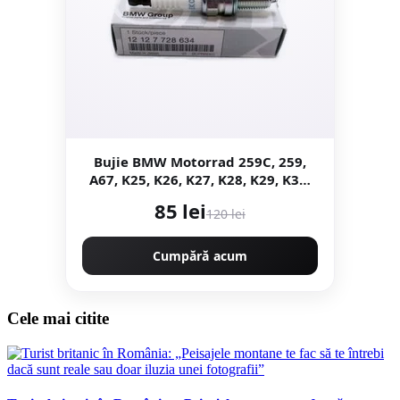
Bujie BMW Motorrad 259C, 259,
A67, K25, K26, K27, K28, K29, K30,
R21, R22, R28
85 lei
120 lei
Cumpără acum
Cele mai citite